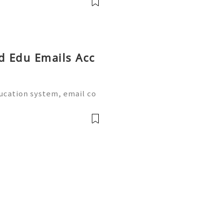
Email:usadigitalhubsell@g
ed Edu Emails Acc
ducation system, email co
al part of academic life.
e world provide dedicate