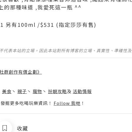
的那種味道 ,我愛死這一瓶 ^^
441 另有100ml /$531 (指定莎莎有售)
並不代表本站的立場。因此本站對所有博客的立場、真實性、準確性
社群創作有價企劃》
】
丶
美食
丶
親子
丶
寵物
丶
扮靚攻略
及
活動情報
p啦！發掘更多吃喝玩樂資訊！
Follow 我哋
！
收藏