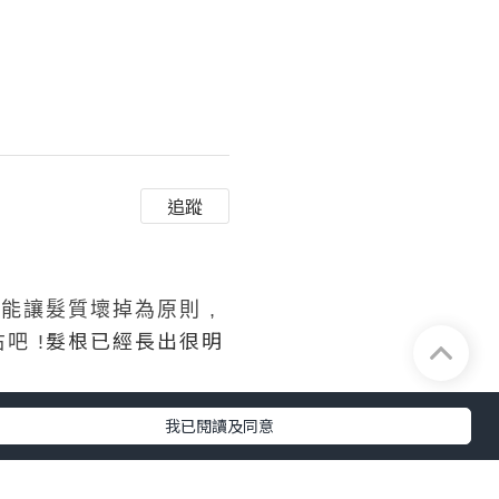
追蹤
能讓髮質壞掉為原則 ,
髮根已經長出很明
吧 !
我已閱讀及同意
部的漸層挑染噢 !
重