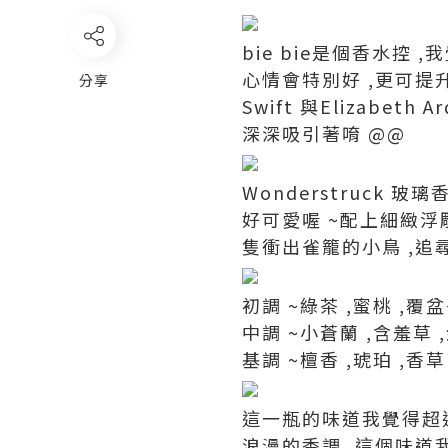
bie bie是個香水控
心情會特別好 ,更可提升
分享
Swift 與Elizabet
深深吸引著唷 @@
Wonderstruck 
好可愛喔 ~配上細緻浮
隻衝出雀籠的小鳥 ,追
初調 ~綠茶 ,蜜桃 ,覆
中調 ~小蒼蘭 ,含羞草 
基調 ~檀香 ,琥珀 ,香草
這一瓶的味道我覺得超
浪漫的香調 ,這個味道