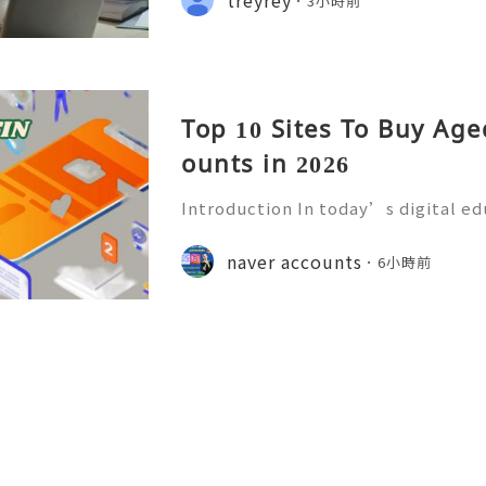
3小時前
cord: usadigitalhub 💫💎💲💫🌐✨💎
Top 10 Sites To Buy Ag
ounts in 2026
Introduction In today’s digital e
mmunication has become an essenti
Educational institutions around th
naver accounts
6小時前
d email accounts to stude