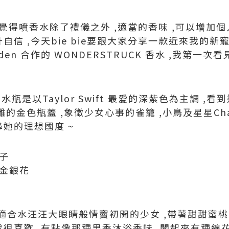
 ,我覺得噴香水除了禮儀之外 ,適當的香味 ,可以增加
自信 ,今天bie bie要跟大家分享一款近來我的新寵兒
h Arden 合作的 WONDERSTRUCK 香水 ,我第一次
玻璃香水瓶是以Taylor Swift 最愛的深紫色為主調 
雕的金色瓶蓋 ,象徵少女心事的雀籠 ,小鳥及星星Cha
尋她的理想國度 ~
盆子
,金銀花
適合水汪汪大眼睛般情竇初開的少女 ,帶著甜甜蜜桃
我很喜歡 ,有點像那種果香沐浴香味 ,聞起來有種綿