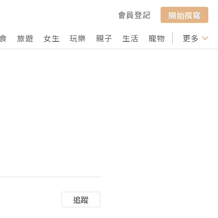
會員登記
開始撰寫
食
旅遊
女生
玩樂
親子
生活
寵物
行山
更多
打卡
追蹤