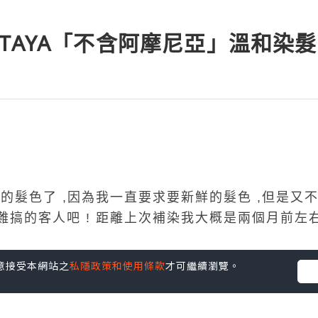
 NECTAYA「不含阿摩尼亞」溫和染髮
己的髮色了 ,
因為我一直
要求要新鮮的髮色 ,但是又不
難搞的客人吧 !
距離上次補染我大概是兩個月前左右
您同意接受本網站之
私隱政策和使用條款
才可繼續瀏覽。
層做了一個漸層挑染的效果 ,
適用區塊型得分線來作局