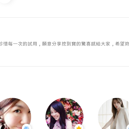
ie很珍惜每一次的試用 , 願意分享挖到寶的驚喜感給大家 , 