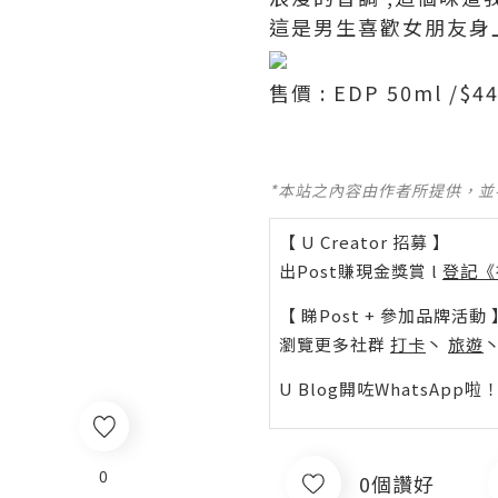
這是男生喜歡女朋友身上
售價 : EDP 50ml /$
*本站之內容由作者所提供，
【 U Creator 招募 】
出Post賺現金獎賞 l
登記《
【 睇Post + 參加品牌活動 
瀏覽更多社群
打卡
丶
旅遊
U Blog開咗WhatsAp
0
0個讚好