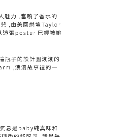
個人魅力 ,當噴了香水的
 ,由美國樂壇Taylor
看見這張poster 巳經被她
,看到這瓶子的設計圓滾滾的
rm ,浪漫故事裡的一
氣息是baby純真味和
花糖香的舒服感 ,我覺得