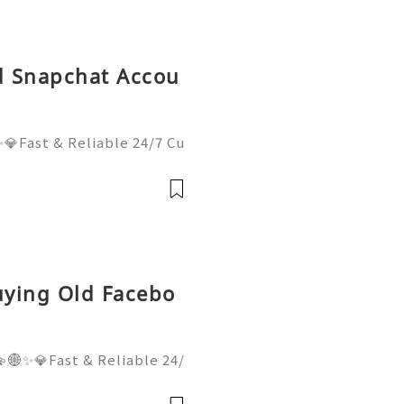
ld Snapchat Accou
💎Fast & Reliable 24/7 Cu
sApp :+1 (506) 541-7768
lhub 💫💎💲💫🌐✨💎Discor
il:usadigitalhubsell@gmai
uying Old Facebo
🌐✨💎Fast & Reliable 24/
hatsApp :+1 (506) 541-77
italhub 💫💎💲💫🌐✨💎Dis