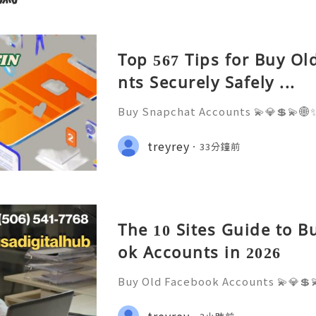
Top 567 Tips for Buy O
nts Securely Safely ...
Buy Snapchat Accounts 💫💎💲💫🌐✨
stomer Support 💫💎💲💫🌐✨💎What
💫💎💲💫🌐✨💎Telegram: @usadigita
treyrey
33分鐘前
d: usadigitalhub 💫💎💲💫🌐✨💎Ema
l
The 10 Sites Guide to B
ok Accounts in 2026
Buy Old Facebook Accounts 💫💎💲
7 Customer Support 💫💎💲💫🌐✨💎W
68 💫💎💲💫🌐✨💎Telegram: @usadig
treyrey