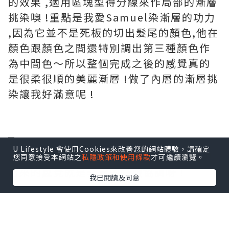
的效果 ,
適用區塊型得分線來作局部的漸層
挑染噢 !
重點是我愛
Samuel
染漸層的功力
,因為它並不是死板的切出髮尾的顏色,
他在
顏色跟顏色之間還特別調出第三種顏色作
為中間色～
所以整個完成之後的感覺真的
是很柔很順的美麗漸層 !
做了內層的漸層挑
染讓我好滿意呢 !
U Lifestyle 會使用Cookies來改善您的網站體驗，請確定
底色的棕色mix在一起之後,
整個髮色呈現
您同意接受本網站之
私隱政策和使用條款
才可繼續瀏覽。
出來的感覺就是非常的舒服協調呀 !
我已閱讀及同意
我發現Goldwell的顏色染出來都很飽和也
很顯色呢 !