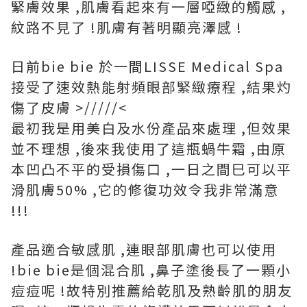
緊膚效果 ,肌膚看起來有一層啞緻的觸感 ,
紋路不見了 !肌膚有著明顯亮澤感 !
日前bie bie 於一間LISSE Medical Spa
接受了速效熱能射頻眼部緊緻療程 ,結果灼
傷了皮膚 >/////<
最初我是用美白及水份產品來處理 ,但效果
並不理想 ,後來我使用了這瓶蝸牛霜 ,由原
本凹凸不平的受損傷口 ,一日之間巳可以平
滑肌膚50% ,它的修復功效令我非常滿意
!!!
產品適合敏感肌 ,連眼部肌膚也可以使用
!bie bie是個混合肌 ,鼻子塗後長了一顆小
痘痘呢 !故特別推薦給乾肌及熟齡肌的朋友