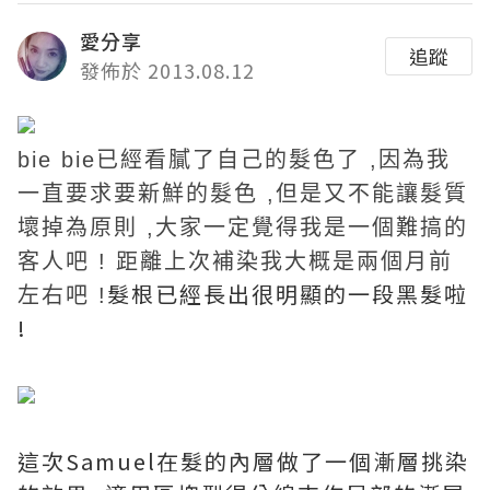
愛分享
追蹤
發佈於 2013.08.12
bie bie已經看膩了自己的髮色了 ,
因為我
一直
要求要新鮮的髮色 ,但是又不能讓髮質
壞掉為原則 ,大家
一定覺得我是一個難搞的
客人吧 !
距離上次補染我大概是兩個月前
髮根已經長出很明顯的一段黑髮啦
左右吧 !
!
這次
Samuel
在髮的內層做了一個漸層挑染