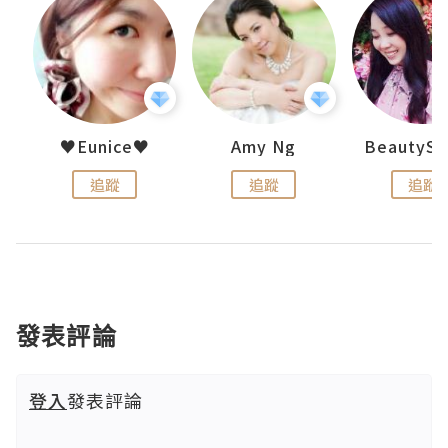
h 夏沫
♥Eunice♥
Amy Ng
追蹤
追蹤
追蹤
發表評論
登入
發表評論