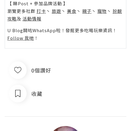
【 睇Post + 參加品牌活動 】
瀏覽更多社群
打卡
丶
旅遊
丶
美食
丶
親子
丶
寵物
丶
扮靚
攻略
及
活動情報
U Blog開咗WhatsApp啦！發掘更多吃喝玩樂資訊！
Follow 我哋
！
0個讚好
收藏