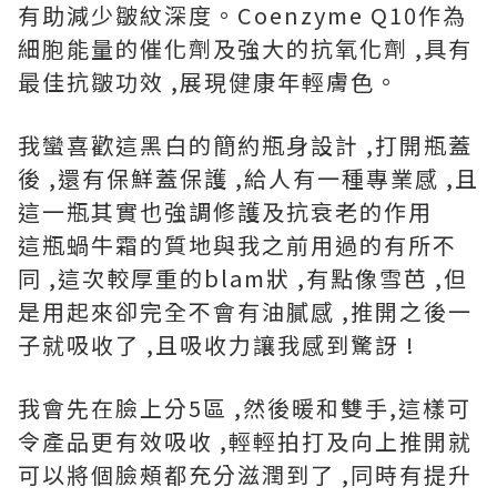
有助減少皺紋深度。Coenzyme Q10作為
細胞能量的催化劑及強大的抗氧化劑 ,具有
最佳抗皺功效 ,展現健康年輕膚色。
我蠻喜歡這黑白的簡約瓶身設計 ,打開瓶蓋
後 ,還有保鮮蓋保護 ,給人有一種專業感 ,且
這一瓶其實也強調修護及抗衰老的作用
這瓶蝸牛霜的質地與我之前用過的有所不
同 ,這次較厚重的blam狀 ,有點像雪芭 ,但
是用起來卻完全不會有油膩感 ,推開之後一
子就吸收了 ,且吸收力讓我感到驚訝 !
我會先在臉上分5區 ,然後暖和雙手,這樣可
令產品更有效吸收 ,輕輕拍打及向上推開就
可以將個臉頰都充分滋潤到了 ,同時有提升