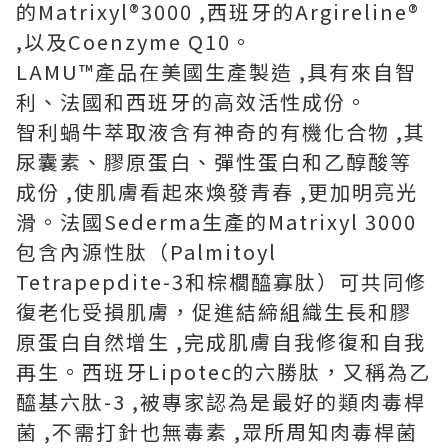
的Matrixyl®3000 ,西班牙的Argireline®
,以及Coenzyme Q10。
LAMU™產品在美國生產製造 ,具有來自智
利、法國和西班牙的高效活性成份。
智利蝸牛萃取液含有神奇的有機化合物 ,其
尿囊素、膠原蛋白、彈性蛋白和乙醇酸等
成份 ,使肌膚看起來煥發青春 ,更加明亮光
滑。法國Sederma生產的Matrixyl 3000
包含內源性肽（Palmitoyl
Tetrapepdite-3和棕櫚醯寡肽）可共同修
復老化受損肌膚，促進結締組織生長和膠
原蛋白自然增生 ,完成肌膚自我修復和自我
再生。西班牙Lipotec的六勝肽，又稱為乙
醯基六肽-3 ,被專家認為是最好的類肉毒桿
菌 ,不需打針也無毒素 ,眾所周知肉毒桿菌