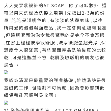
大大支泵狀設計的AT SOAP ,除了可卸妝外 ,還
可以用來洗澡及洗髮之用架 !先按出2-3泵的份
量 ,泡泡是淺啡色的 ,有淡淡的紫蘇氣味 ,以往
所用過的泡泡潔面產品 ,我一定會刻意避開眼週
,但這瓶潔面泡泡令我很驚艷的是完全不會澀眼
,在臉上輕輕按摩很舒服 ,洗淨後臉蛋超光淨 ,保
濕度令人很滿意 ,有些潔面產品洗臉後真的比較
乾 ,可是這瓶並不會 ,乾肌及敏感肌的朋友也很
適合 。
我認為清潔是最重要的護膚基礎 ,雖然洗臉是很
基礎的工作 ,但絕對不可馬虎 ,因為會影響到後
續保養能否順利吸收啊 !
2) 全能修復肌膚乳液 AT LOTION $495 /