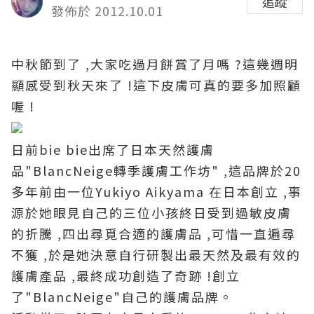
追蹤
發佈於 2012.10.01
中秋節到了 ,大家吃過月餅賞了月嗎 ?這幾週明
顯感受到秋
天來了 !這下皮膚可真的要多加照顧
喔 !
日前bie bie出席了日本天然護膚
品"BlancNeige轉季護膚工作坊" ,這品牌於20
多年前由一位Yukiyo Aikyama 在日本創立 ,事
源於她眼見自己的三位小孩終日受到過敏皮膚
的折騰 ,四出尋覓合適的護膚品 ,可惜一直遍尋
不獲 ,於是她決意自行研製出最天然及最有效的
護膚產品 ,最終成功創造了奇跡 !創立
了"BlancNeige"自己的護膚品牌。