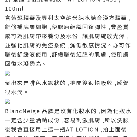
100ml
含紫蘇精華及專利太空納米純水結合漢方精華 ,
能修補底層細胞 ,使膠原組織回復彈性 ,豐盈質
感可為肌膚帶來養份及水份 ,讓肌膚綻放光澤 ,
並強化肌膚的免疫系統 ,減低敏感情況。亦可作
曬後舒緩液使用 ,舒緩曬後紅腫的肌膚 ,使肌膚
回復水凝透亮。
倒出來是啡色水露狀的 ,推開後很快吸收 ,感覺
很水潤。
BlancNeige 品牌是沒有化妝水的 ,因為化妝水
一定含少量洒精成份 ,容易刺激肌膚 ,所以洗臉
後我會直接用上這一瓶AT LOTION ,拍上面後