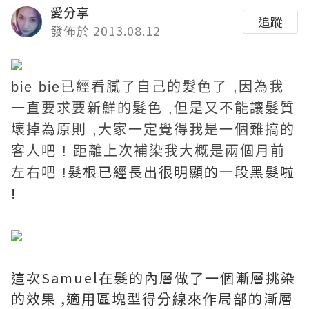
愛分享
追蹤
發佈於 2013.08.12
bie bie已經看膩了自己的髮色了 ,
因為我
一直
要求要新鮮的髮色 ,但是又不能讓髮質
壞掉為原則 ,大家
一定覺得我是一個難搞的
客人吧 !
距離上次補染我大概是兩個月前
髮根已經長出很明顯的一段黑髮啦
左右吧 !
!
這次
Samuel
在髮的內層做了一個漸層挑染
的效果 ,
適用區塊型得分線來作局部的漸層