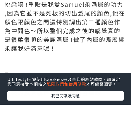
挑染噢 !
重點是我愛
Samuel
染漸層的功力
,因為它並不是死板的切出髮尾的顏色,
他在
顏色跟顏色之間還特別調出第三種顏色作
為中間色～
所以整個完成之後的感覺真的
是很柔很順的美麗漸層 !
做了內層的漸層挑
染讓我好滿意呢 !
U Lifestyle 會使用Cookies來改善您的網站體驗，請確定
底色的棕色mix在一起之後,
整個髮色呈現
您同意接受本網站之
私隱政策和使用條款
才可繼續瀏覽。
出來的感覺就是非常的舒服協調呀 !
我已閱讀及同意
我發現Goldwell的顏色染出來都很飽和也
很顯色呢 !