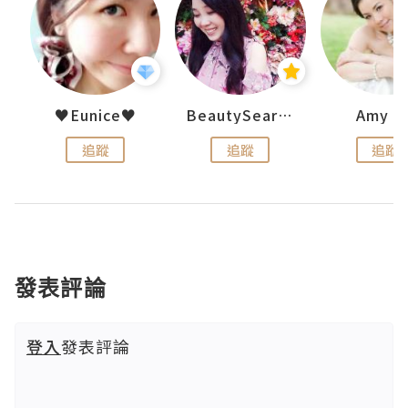
h 夏沫
♥Eunice♥
BeautySearch
Amy N
追蹤
追蹤
追蹤
發表評論
登入
發表評論