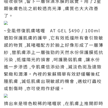
吸收很快 ,留下一層保濕水膜的感覺。用了2星
期後膚色比之前較透亮光澤 ,膚質也大大改善
了。
~全能修復肌膚啫喱 AT GEL $490 / 100ml
猶如保護肌膚的護甲 ,它有效抵擋所有會引致敏
感的物質 ,其啫喱配方於臉上好像形成了一層薄
紗 ,替肌膚添上一層強勁的天然水份保護膜抵抗
污染 ,抵擋陽光的損害 ,呵護脆弱肌膚 ,讓水份
進一步滲透 ,令肌膚倍添幼滑 ,減淡色斑及達致
緊緻和潤澤。內裡的紫蘇精華有效舒緩曬後紅
腫肌膚 ,減低肌膚出現敏感的機會 ,遇蚊叮蟲咬
或割傷時 ,亦可使用作舒緩。
擠出來是啡色較稀的啫喱狀 ,在肌膚上推開即時