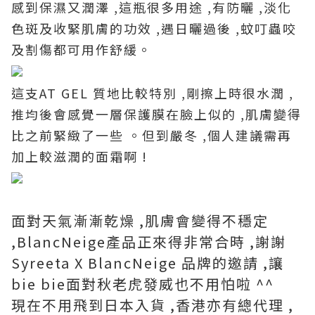
感到保濕又潤澤 ,這瓶很多用途 ,有防曬 ,淡化
色斑及收緊肌膚的功效 ,遇日曬過後 ,蚊叮蟲咬
及割傷都可用作舒緩。
這支AT GEL 質地比較特別 ,剛擦上時很水潤 ,
推均後會感覺一層保護膜在臉上似的 ,肌膚變得
比之前緊緻了一些 。但到嚴冬 ,個人建議需再
加上較滋潤的面霜啊 !
面對天氣漸漸乾燥 ,肌膚會變得不穩定
,BlancNeige產品正來得非常合時 ,謝謝
Syreeta X BlancNeige 品牌的邀請 ,讓
bie bie面對秋老虎發威也不用怕啦 ^^
現在不用飛到日本入貨 ,香港亦有總代理 ,