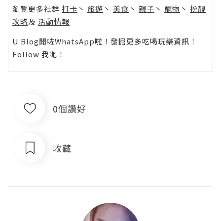
瀏覽更多社群
打卡
丶
旅遊
丶
美食
丶
親子
丶
寵物
丶
扮靚
攻略
及
活動情報
U Blog開咗WhatsApp啦！發掘更多吃喝玩樂資訊！
Follow 我哋
！
0個讚好
收藏