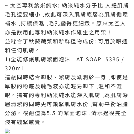
~ 太空專利納米純水: 納米純水分子比 人體肌膚
毛孔還要細小 ,故此可深入肌膚底層為肌膚循環
補水 ,持續保濕 ,毛孔變得更細緻。原來太空人
亦是飲用此專利納米純水作維生之用架 !
並糅合了秋葵蔬菜和新鮮植物成份: 可用於眼週
和任何肌膚。
1)全能修護肌膚潔面泡沫 AT SOAP $335 /
320ml
這瓶同時結合卸妝、潔膚及滋潤於一身 ,即使是
厚妝的粉底及睫毛液亦能輕易卸下 ,溫和不澀
眼。獨有的專利納米純水能深入肌膚 ,為肌膚深
層清潔的同時更可鎖緊肌膚水份 ,幫助平衡油脂
分泌。酸鹼值為5.5 的潔面泡沫 ,清水過後完全
沒有繃緊感覺。