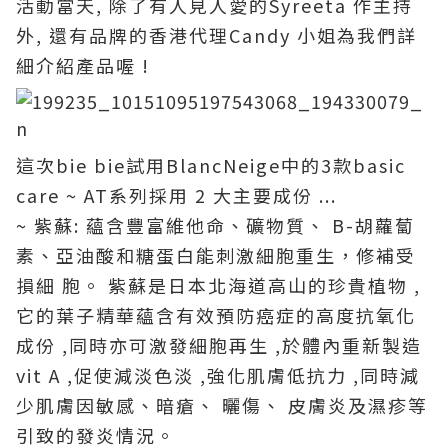
活動當天, 除了有人見人愛的Syreeta 作主持
外, 還有品牌的香港代理Candy 小姐為我們詳
細介紹產品喔 !
這次bie bie試用BlancNeige中的3款basic
care ~ AT系列採用 2 大主要成份 ...
~ 紫蘇: 蘊含豐富維他命、礦物質、 B-胡蘿蔔
素、亞油酸和糖蛋白能刺激細胞重生，修補受
損細 胞。 紫蘇是日本北海道高山的珍貴植物 ,
它的葉子精華蘊含有效預防癌症的高度抗氧化
成份 ,同時亦可激發細胞再生 ,於體內重新製造
vit A ,促使減淡色淡 ,強化肌膚低抗力 ,同時減
少肌膚因敏感、暗瘡、 曬傷、 皮膚炎及濕疹等
引致的發炎情況。