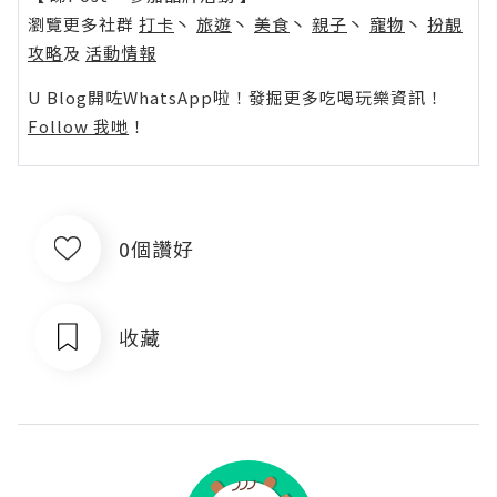
瀏覽更多社群
打卡
丶
旅遊
丶
美食
丶
親子
丶
寵物
丶
扮靚
攻略
及
活動情報
U Blog開咗WhatsApp啦！發掘更多吃喝玩樂資訊！
Follow 我哋
！
0個讚好
收藏