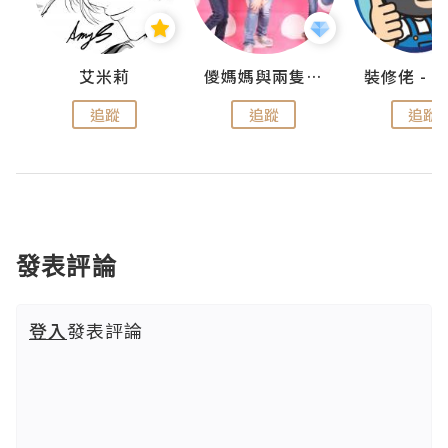
點滴
艾米莉
儍媽媽與兩隻小魔怪之家
追蹤
追蹤
追蹤
發表評論
登入
發表評論