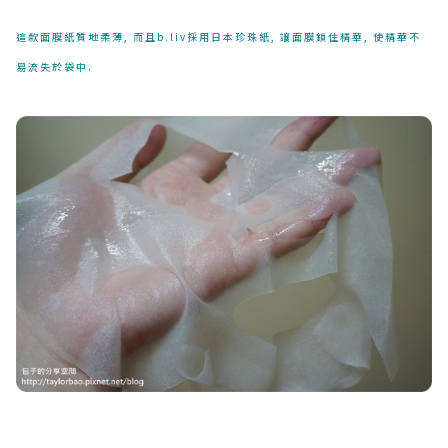
這款面膜紙質地柔薄, 而且b.liv採用日本珍珠紙, 讓面膜鎖住精華, 使精華不
易流失於袋中.