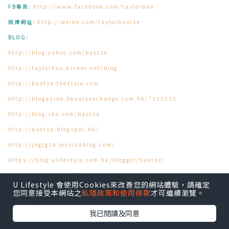
FB專頁:
http://www.facebook.com/taylorbao
微博網址:
http://weibo.com/taylorbaotze
BLOG:
http://blog.yahoo.com/baotze
http://taylorbao.pixnet.net/blog
http://baotze.theztyle.com
http://blogazine.beautyexchange.com.hk/?133330
http://blog.she.com/baotze
http://baotze.blogspot.hk/
http://jhgtg14.mysinablog.com/
https://blog.ulifestyle.com.hk/blogger/baotze/
http://www.beautylife.hk/?28361
U Lifestyle 會使用Cookies來改善您的網站體驗，請確定
http://blog.qooza.hk/juliaa
您同意接受本網站之
私隱政策和使用條款
才可繼續瀏覽。
http://www.imore.hk/blog/juliaa/
我已閱讀及同意