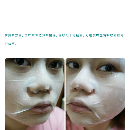
在剪裁方面, 由於質地透薄的關係, 面膜紙十分貼面, 可讓皮膚盡情吸收面膜內
的精華.