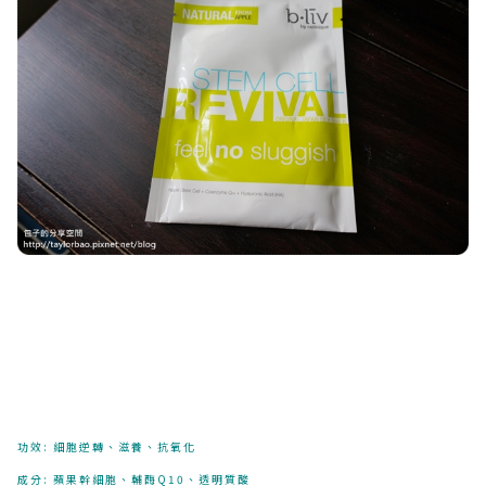
功效: 細胞逆轉、滋養、抗氧化
成分: 蘋果幹細胞、輔酶Q10、透明質酸