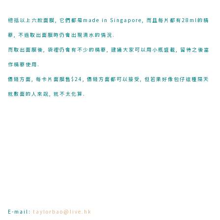
總括以上六款面膜, 它們都是made in Singapore, 而且每片都有28ml的精
華, 不過取出面膜時仍會出現滴水的情況.
而取出面膜後, 袋裡仍會有不少的精華, 建議大家可以用小瓶盛載, 留待之後當
作精華使用.
價錢方面, 每卡片面膜售$24, 價錢方面都可以接受, 但若果好像包仔這種隔天
就敷面的人來說, 就不太化算.
E-mail:
taylorbao@live.hk