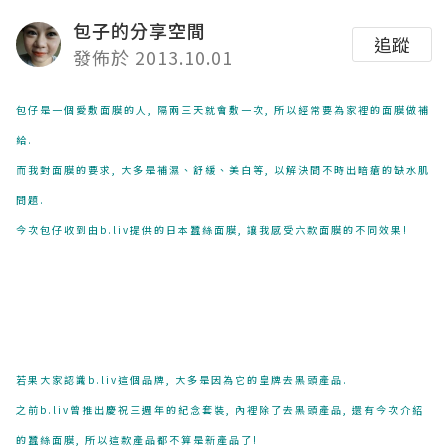
包子的分享空間
追蹤
發佈於 2013.10.01
包仔是一個愛敷面膜的人, 隔兩三天就會敷一次, 所以經常要為家裡的面膜做補
給.
而我對面膜的要求, 大多是補濕、舒緩、美白等, 以解決間不時出暗瘡的缺水肌
問題.
今次包仔收到由b.liv提供的日本蠶絲面膜, 讓我感受六款面膜的不同效果!
若果大家認識b.liv這個品牌, 大多是因為它的皇牌去黑頭產品.
之前b.liv曾推出慶祝三週年的紀念套裝, 內裡除了去黑頭產品, 還有今次介紹
的蠶絲面膜, 所以這款產品都不算是新產品了!