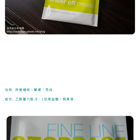
功效: 改善細紋、緊膚、亮白
成分: 乙酰基六肽-8、L抗壞血酸、熊果苷