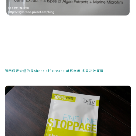
第四個要介紹的是sheer off crease 轉移無痕 多重功效面膜