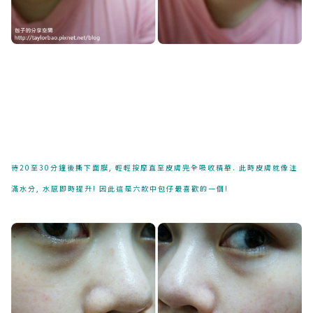
待20至30分鐘後撕下面膜, 輕輕按摩直至皮膚完全吸收精華. 此時皮膚就像注
滿水分, 水感即時提升! 因此這是六款中包仔最喜歡的一個!