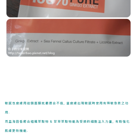
敏感性皮膚用這個面膜就最適合不過, 當皮膚出現敏感時使用有降敏急救之功
用.
而且海茴香癒合組織萃取物 & 甘草萃取物能為受損的細胞注入力量, 有助強化
肌膚更新機能.