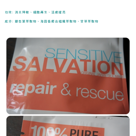
功效: 消炎降敏、細胞再生、活膚提亮
成分: 銀杏葉萃取物、海茴香癒合組織萃取物、甘草萃取物