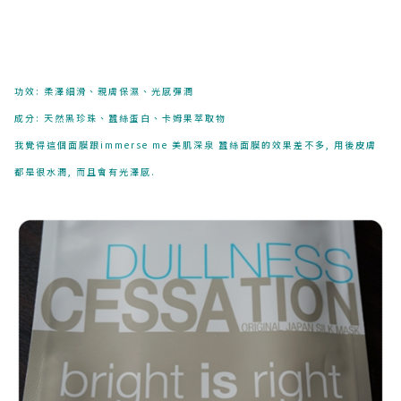
功效: 柔澤細滑、親膚保濕、光感彈潤
成分: 天然黑珍珠、蠶絲蛋白、卡姆果萃取物
我覺得這個面膜跟immerse me 美肌深泉 蠶絲面膜的效果差不多, 用後皮膚
都是很水潤, 而且會有光澤感.