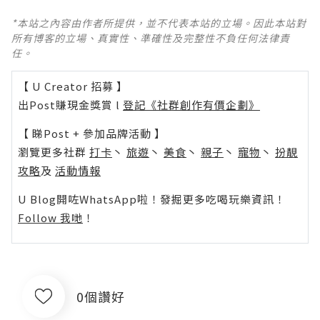
*本站之內容由作者所提供，並不代表本站的立場。因此本站對
所有博客的立場、真實性、準確性及完整性不負任何法律責
任。
【 U Creator 招募 】
出Post賺現金獎賞 l
登記《社群創作有價企劃》
【 睇Post + 參加品牌活動 】
瀏覽更多社群
打卡
丶
旅遊
丶
美食
丶
親子
丶
寵物
丶
扮靚
攻略
及
活動情報
U Blog開咗WhatsApp啦！發掘更多吃喝玩樂資訊！
Follow 我哋
！
0個讚好