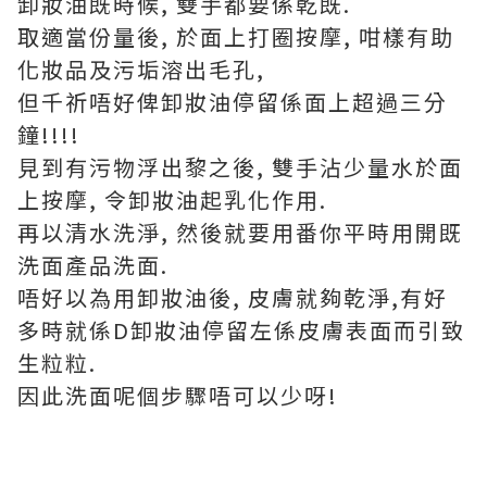
卸妝油既時候, 雙手都要係乾既.
取適當份量後, 於面上打圈按摩, 咁樣有助
化妝品及污垢溶出毛孔,
但千祈唔好俾卸妝油停留係面上超過三分
鐘!!!!
見到有污物浮出黎之後, 雙手沾少量水於面
上按摩, 令卸妝油起乳化作用.
再以清水洗淨, 然後就要用番你平時用開既
洗面產品洗面.
唔好以為用卸妝油後, 皮膚就夠乾淨,有好
多時就係D卸妝油停留左係皮膚表面而引致
生粒粒.
因此洗面呢個步驟唔可以少呀!