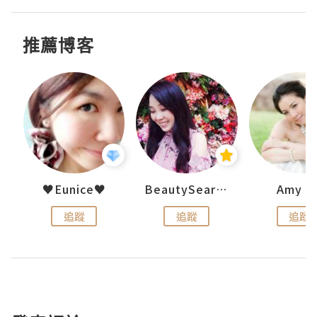
推薦博客
h 夏沫
♥Eunice♥
BeautySearch
Amy N
追蹤
追蹤
追蹤