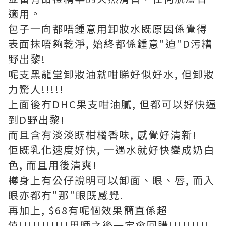
適用。
包子一向都唔鍾意用卸妝水既原因係覺得
表面抹唔夠乾淨, 始終都係鍾意"迫"D污糟
野出黎!
呢支黑龍堂卸妝油就咁睇好似好水, 但卸妝
力驚人!!!!!
上面後冇DHC果支咁油膩, 但都可以好快逼
到D野出黎!
而且含有淡淡既柑橘香味, 感覺好清新!
佢既乳化速度好快, 一遇水就好快變成奶白
色, 而且用後清爽!
樽身上有公仔說明可以卸面、眼、唇, 而入
眼亦都冇"那"眼既感覺.
再加上, $68有呢個效果簡直係超
值!!!!!!!!!!!用晒之後一定會回購!!!!!!!!!