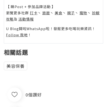
【 睇Post + 參加品牌活動 】
瀏覽更多社群
打卡
丶
旅遊
丶
美食
丶
親子
丶
寵物
丶
扮靚
攻略
及
活動情報
U Blog開咗WhatsApp啦！發掘更多吃喝玩樂資訊！
Follow 我哋
！
相關話題
美容保養
0個讚好