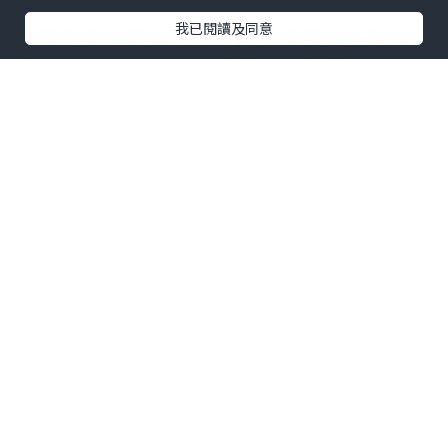
格。
我已閱讀及同意
童裝
市場目前穩定的持續增長階段，家長
們對孩子的穿著健康很關注，購買的童裝
服飾也注重品質。
第三個標准是時尚和獨特。看看目前的網
絡紅店，就知道時尚與獨特的精髓在哪
裏。在現代社會，服裝是一種時尚產品。
如今，童裝越來越追求時尚，所以展示童
裝店也不例外。在童裝店展示童裝，要有
時尚感，讓顧客清楚了解主要產品、主要
顏色，從童裝店的展示中獲取時尚信息。
此外，兒童服裝展示店本身形成了獨特的
品牌文化，使整個兒童服裝展示店從櫥窗
設計、兒童服裝展示、展示風格都有了自
己獨特的風格，富有個性。