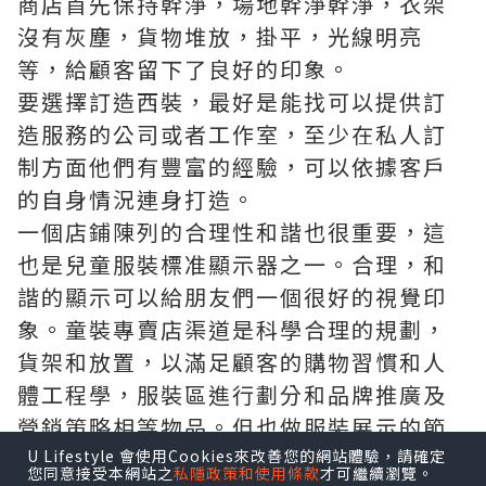
商店首先保持幹淨，場地幹淨幹淨，衣架
沒有灰塵，貨物堆放，掛平，光線明亮
等，給顧客留下了良好的印象。
要選擇
訂造西裝
，最好是能找可以提供訂
造服務的公司或者工作室，至少在私人訂
制方面他們有豐富的經驗，可以依據客戶
的自身情況連身打造。
一個店鋪陳列的合理性和諧也很重要，這
也是兒童服裝標准顯示器之一。合理，和
諧的顯示可以給朋友們一個很好的視覺印
象。童裝專賣店渠道是科學合理的規劃，
貨架和放置，以滿足顧客的購物習慣和人
體工程學，服裝區進行劃分和品牌推廣及
營銷策略相等物品。但也做服裝展示的節
奏感，色彩協調，內外統一的店面整體風
U Lifestyle 會使用Cookies來改善您的網站體驗，請確定
您同意接受本網站之
私隱政策和使用條款
才可繼續瀏覽。