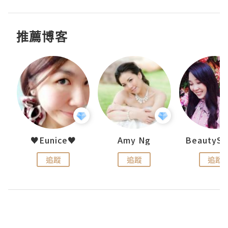
推薦博客
h 夏沫
♥Eunice♥
Amy Ng
追蹤
追蹤
追蹤