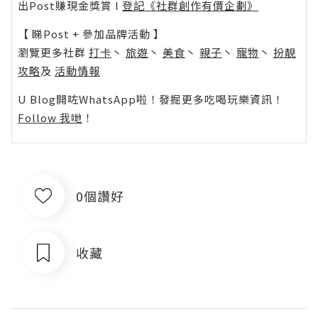
出Post賺現金獎賞 l
登記《社群創作有價企劃》
【 睇Post + 參加品牌活動 】
瀏覽更多社群
打卡
丶
旅遊
丶
美食
丶
親子
丶
寵物
丶
扮靚
攻略
及
活動情報
U Blog開咗WhatsApp啦！發掘更多吃喝玩樂資訊！
Follow 我哋
！
0個讚好
收藏