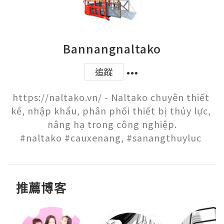
Bannangnaltako
追蹤
https://naltako.vn/ - Naltako chuyên thiết 
kế, nhập khẩu, phân phối thiết bị thủy lực, 
nâng hạ trong công nghiệp.

#naltako #cauxenang, #sanangthuyluc 
推薦博客