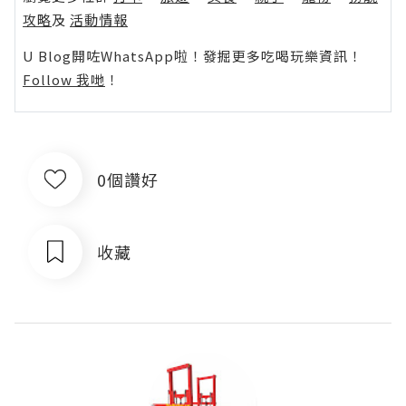
攻略
及
活動情報
U Blog開咗WhatsApp啦！發掘更多吃喝玩樂資訊！
Follow 我哋
！
0個讚好
收藏