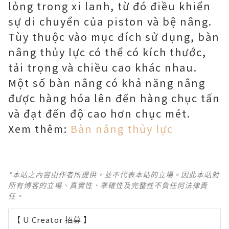
lỏng trong xi lanh, từ đó điều khiển
sự di chuyển của piston và bệ nâng.
Tùy thuộc vào mục đích sử dụng, bàn
nâng thủy lực có thể có kích thước,
tải trọng và chiều cao khác nhau.
Một số bàn nâng có khả năng nâng
được hàng hóa lên đến hàng chục tấn
và đạt đến độ cao hơn chục mét.
Xem thêm:
Bàn nâng thủy lực
*本站之內容由作者所提供，並不代表本站的立場。因此本站對
所有博客的立場、真實性、準確性及完整性不負任何法律責
任。
【 U Creator 招募 】