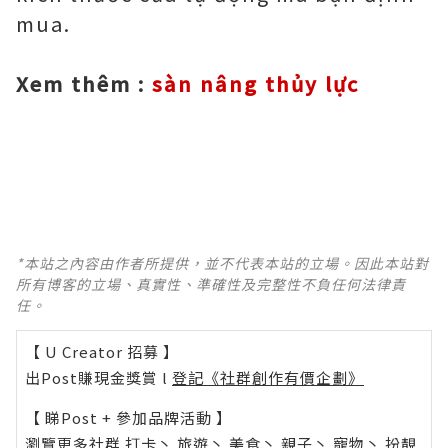
mua.
Xem thêm :
sàn nâng thủy lực
*本站之內容由作者所提供，並不代表本站的立場。因此本站對
所有博客的立場、真實性、準確性及完整性不負任何法律責
任。
【 U Creator 招募 】
出Post賺現金獎賞 l
登記《社群創作有價企劃》
【 睇Post + 參加品牌活動 】
瀏覽更多社群
打卡
丶
旅遊
丶
美食
丶
親子
丶
寵物
丶
扮靚