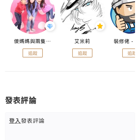
點滴
儍媽媽與兩隻小魔怪之家
艾米莉
追蹤
追蹤
追蹤
發表評論
登入
發表評論