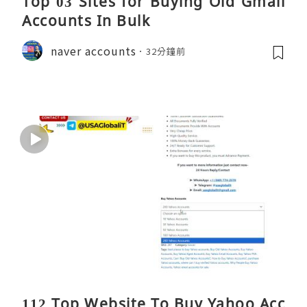
Top 03 Sites for Buying Old Gmail
Accounts In Bulk
naver accounts
32分鐘前
112 Top Website To Buy Yahoo Acc