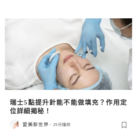
瑞士5點提升針能不能做填充？作用定
位詳細揭秘！
愛美新世界
25分鐘前