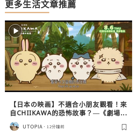
更多生活文章推薦
【日本の映画】不適合小朋友觀看！來
自CHIIKAWA的恐怖故事？—《劇場版
CHIIKAWA 人魚島的秘密》
UTOPIA
12分鐘前