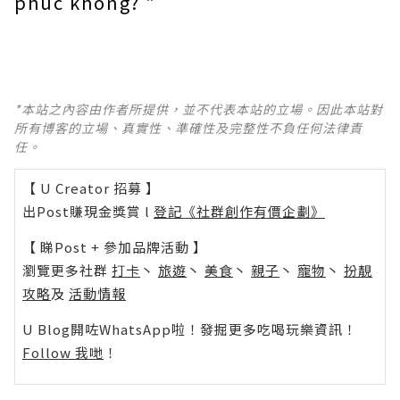
phúc không? "
*本站之內容由作者所提供，並不代表本站的立場。因此本站對
所有博客的立場、真實性、準確性及完整性不負任何法律責
任。
【 U Creator 招募 】
出Post賺現金獎賞 l
登記《社群創作有價企劃》
【 睇Post + 參加品牌活動 】
瀏覽更多社群
打卡
丶
旅遊
丶
美食
丶
親子
丶
寵物
丶
扮靚
攻略
及
活動情報
U Blog開咗WhatsApp啦！發掘更多吃喝玩樂資訊！
Follow 我哋
！