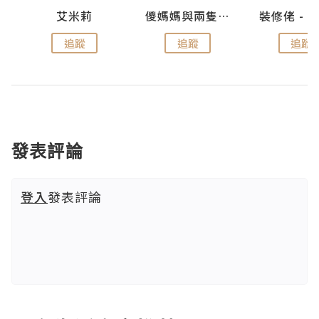
點滴
艾米莉
儍媽媽與兩隻小魔怪之家
追蹤
追蹤
追蹤
發表評論
登入
發表評論