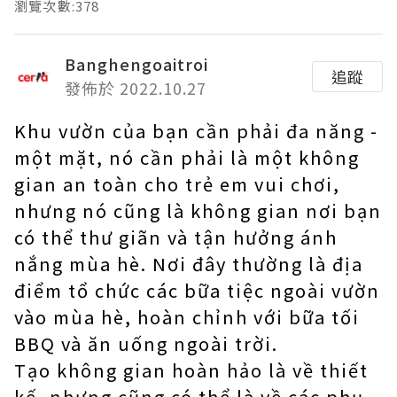
瀏覽次數:378
Banghengoaitroi
追蹤
發佈於 2022.10.27
Khu vườn của bạn cần phải đa năng -
một mặt, nó cần phải là một không
gian an toàn cho trẻ em vui chơi,
nhưng nó cũng là không gian nơi bạn
có thể thư giãn và tận hưởng ánh
nắng mùa hè. Nơi đây thường là địa
điểm tổ chức các bữa tiệc ngoài vườn
vào mùa hè, hoàn chỉnh với bữa tối
BBQ và ăn uống ngoài trời.
Tạo không gian hoàn hảo là về thiết
kế, nhưng cũng có thể là về các phụ