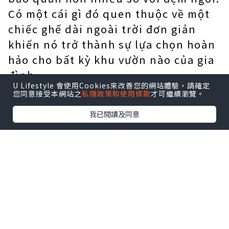
Có một cái gì đó quen thuộc về một
chiếc ghế dài ngoài trời đơn giản
khiến nó trở thành sự lựa chọn hoàn
hảo cho bất kỳ khu vườn nào của gia
đình.
U Lifestyle 會使用Cookies來改善您的網站體驗，請確定
您同意接受本網站之
私隱政策和使用條款
才可繼續瀏覽。
Xem thêm:
我已閱讀及同意
8 Cách Gia Đình Bạn Sẽ Hưởng Lợi
Từ Ghế Dài Trong Vườn
Làm thế nào để làm sạch đồ nội
thất sân vườn
Ghế dài trong vườn bằng gỗ Teak
# 2 Vị trí tốt