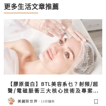
更多生活文章推薦
【膠原蛋白】BTL美容系乜？射頻/超
聲/電磁脈衝三大核心技術及專案盤
點！
美麗新世界
13分鐘前