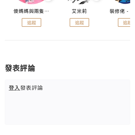
點滴
儍媽媽與兩隻小魔怪之家
艾米莉
追蹤
追蹤
追蹤
發表評論
登入
發表評論