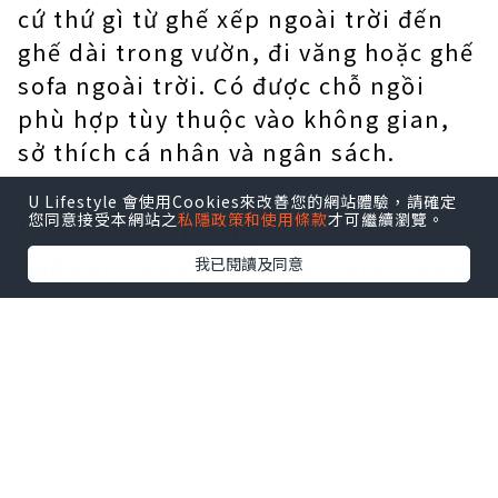
cứ thứ gì từ ghế xếp ngoài trời đến
ghế dài trong vườn, đi văng hoặc ghế
sofa ngoài trời. Có được chỗ ngồi
phù hợp tùy thuộc vào không gian,
sở thích cá nhân và ngân sách.
U Lifestyle 會使用Cookies來改善您的網站體驗，請確定
Ghế dài trong vườn
您同意接受本網站之
私隱政策和使用條款
才可繼續瀏覽。
我已閱讀及同意
Ghế dài trong vườn là một giải pháp
chỗ ngồi đã được sử dụng trong
nhiều thế kỷ, cũng như trong nhiều
ứng dụng khác nhau.
Ghế dài đã là một phần nội thất bên
trong và bên ngoài quan trọng trong
suốt lịch sử, và điều này vẫn đúng