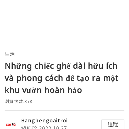
生活
Những chiếc ghế dài hữu ích
và phong cách để tạo ra một
khu vườn hoàn hảo
瀏覽次數:378
Banghengoaitroi
追蹤
發佈於 2022.10.27