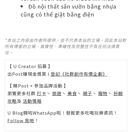
Đồ nội thất sân vườn bằng nhựa
cũng có thể giặt bằng điện
*本站之內容由作者所提供，並不代表本站的立場。因此本站對
所有博客的立場、真實性、準確性及完整性不負任何法律責
任。
【 U Creator 招募 】
出Post賺現金獎賞 l
登記《社群創作有價企劃》
【 睇Post + 參加品牌活動 】
瀏覽更多社群
打卡
丶
旅遊
丶
美食
丶
親子
丶
寵物
丶
扮靚
攻略
及
活動情報
U Blog開咗WhatsApp啦！發掘更多吃喝玩樂資訊！
Follow 我哋
！