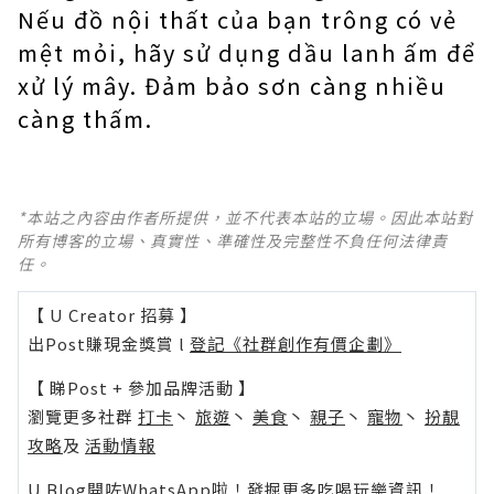
Nếu đồ nội thất của bạn trông có vẻ
mệt mỏi, hãy sử dụng dầu lanh ấm để
xử lý mây. Đảm bảo sơn càng nhiều
càng thấm.
*本站之內容由作者所提供，並不代表本站的立場。因此本站對
所有博客的立場、真實性、準確性及完整性不負任何法律責
任。
【 U Creator 招募 】
出Post賺現金獎賞 l
登記《社群創作有價企劃》
【 睇Post + 參加品牌活動 】
瀏覽更多社群
打卡
丶
旅遊
丶
美食
丶
親子
丶
寵物
丶
扮靚
攻略
及
活動情報
U Blog開咗WhatsApp啦！發掘更多吃喝玩樂資訊！