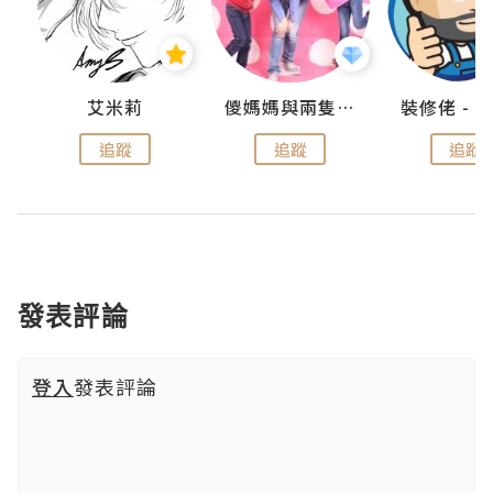
點滴
艾米莉
儍媽媽與兩隻小魔怪之家
追蹤
追蹤
追蹤
發表評論
登入
發表評論