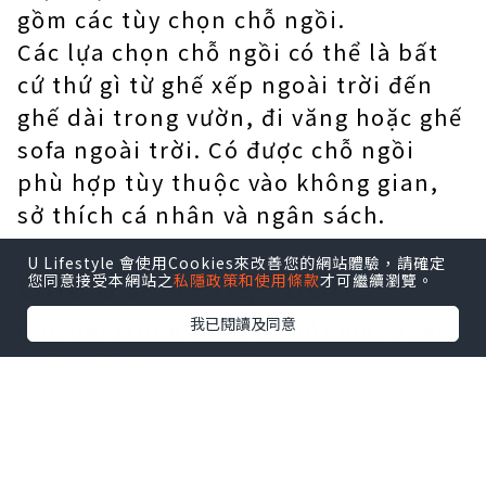
gồm các tùy chọn chỗ ngồi.
Các lựa chọn chỗ ngồi có thể là bất
cứ thứ gì từ ghế xếp ngoài trời đến
ghế dài trong vườn, đi văng hoặc ghế
sofa ngoài trời. Có được chỗ ngồi
phù hợp tùy thuộc vào không gian,
sở thích cá nhân và ngân sách.
U Lifestyle 會使用Cookies來改善您的網站體驗，請確定
Ghế dài trong vườn
您同意接受本網站之
私隱政策和使用條款
才可繼續瀏覽。
我已閱讀及同意
Ghế dài trong vườn là một giải pháp
chỗ ngồi đã được sử dụng trong
nhiều thế kỷ, cũng như trong nhiều
ứng dụng khác nhau.
Ghế dài đã là một phần nội thất bên