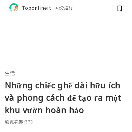
Toponlineit
42分鐘前
生活
Những chiếc ghế dài hữu ích
và phong cách để tạo ra một
khu vườn hoàn hảo
瀏覽次數:373