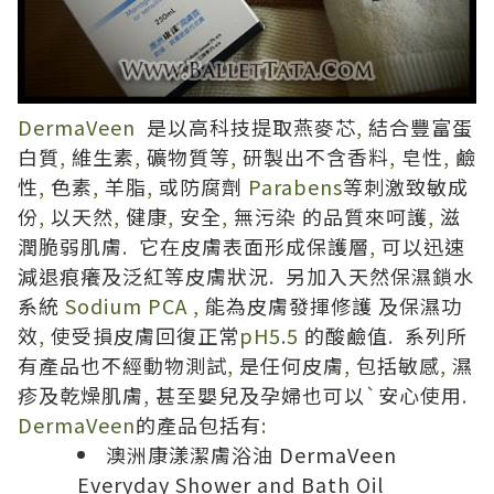
DermaVeen
是以高科技提取燕麥芯
,
結合豐富蛋
白質
,
維生素
,
礦物質等
,
研製出不含香料
,
皂性
,
鹼
性
,
色素
,
羊脂
,
或防腐劑
Parabens
等刺激致敏成
份
,
以天然
,
健康
,
安全
,
無污染
的品質來呵護
,
滋
潤脆弱肌膚
.
它在皮膚表面形成保護層
,
可以迅速
減退痕癢及泛紅等皮膚狀況
.
另加入天然保濕鎖水
系統
Sodium PCA ,
能為皮膚發揮修護
及保濕功
效
,
使受損皮膚回復正常
pH5.5
的酸鹼值
.
系列所
有產品也不經動物測試
,
是任何皮膚
,
包括敏感
,
濕
疹及乾燥肌膚
,
甚至嬰兒及孕婦也可以
`
安心使用
.
DermaVeen
的產品包括有
:
澳洲康漾潔膚浴油
DermaVeen
Everyday Shower and Bath Oil