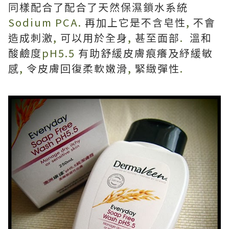
同樣配合了配合了天然保濕鎖水系統
Sodium PCA.
再加上它是不含皂性
,
不會
造成刺激
,
可以用於全身
,
甚至面部
.
溫和
酸鹼度
pH5.5
有助舒緩皮膚痕癢及紓緩敏
感
,
令皮膚回復柔軟嫩滑
,
緊緻彈性
.