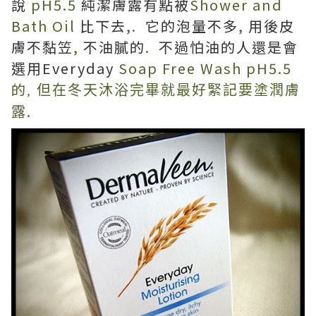
說
pH5.5
純潔膚露有點被
Shower and
Bath Oil
比下去
,.
它的泡量不多
,
用後皮
膚不黏笠
,
不油膩的
.
不過怕油的人還是會
選用Everyday
Soap Free Wash pH5.5
的
, 但在冬天沐浴完畢就最好緊記要塗潤膚
.
露