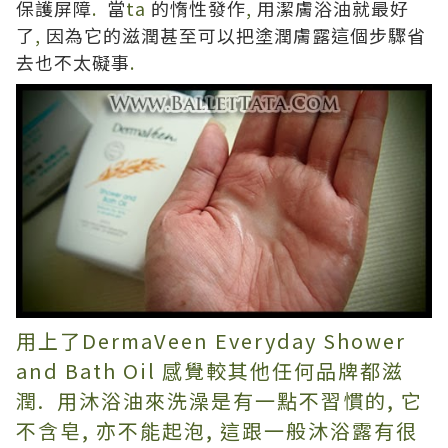
保護屏障
.
當
ta
的惰性發作
,
用潔膚浴油就最好
了
,
因為它的滋潤甚至可以把塗潤膚露這個步驟省
去也不太礙事
.
用上了
DermaVeen Everyday Shower
and Bath Oil
感覺較其他任何品牌都滋
潤. 用沐浴油來洗澡是有一點不習慣的, 它
不含皂, 亦不能起泡, 這跟一般沐浴露有很