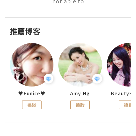
not able to
推薦博客
h 夏沫
♥Eunice♥
Amy Ng
追蹤
追蹤
追蹤