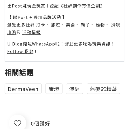
出Post賺現金獎賞 l
登記《社群創作有價企劃》
【 睇Post + 參加品牌活動 】
瀏覽更多社群
打卡
丶
旅遊
丶
美食
丶
親子
丶
寵物
丶
扮靚
攻略
及
活動情報
U Blog開咗WhatsApp啦！發掘更多吃喝玩樂資訊！
Follow 我哋
！
相關話題
DermaVeen
康漾
澳洲
燕麥芯精華
0個讚好