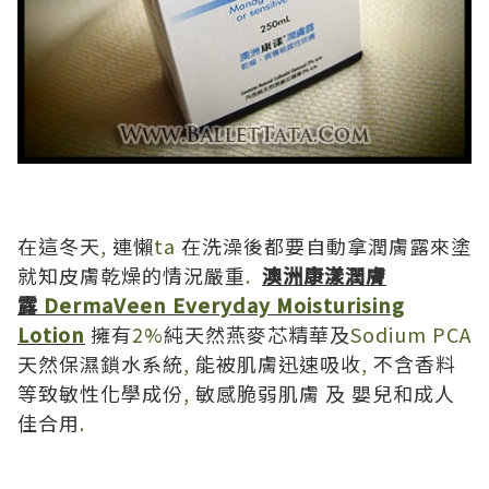
在這冬天
,
連懶
ta
在洗澡後都要自動拿潤膚露來塗
就知皮膚乾燥的情況嚴重
.
澳洲康漾潤膚
露
DermaVeen Everyday Moisturising
Lotion
擁有
2%
純天然燕麥芯精華及
Sodium PCA
天然保濕鎖水系統
,
能被肌膚迅速吸收
,
不含香料
等致敏性化學成份
,
敏感脆弱肌膚
及
嬰兒和成人
佳合用
.