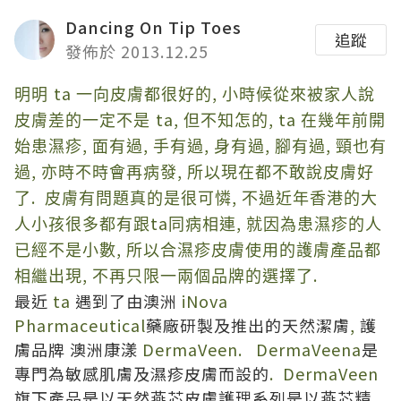
Dancing On Tip Toes
追蹤
發佈於 2013.12.25
ta
,
明明
一向皮膚都很好的
小時候從來被家人說
ta,
, ta
皮膚差的一定不是
但不知怎的
在幾年前開
,
,
,
,
,
始患濕疹
面有過
手有過
身有過
腳有過
頸也有
,
,
過
亦時不時會再病發
所以現在都不敢說皮膚好
.
,
了
皮膚有問題真的是很可憐
不過近年香港的大
ta
,
人小孩很多都有跟
同病相連
就因為患濕疹的人
,
已經不是小數
所以合濕疹皮膚使用的護膚產品都
,
.
相繼出現
不再只限一兩個品牌的選擇了
最近
ta
遇到了由澳洲
iNova
Pharmaceutical
藥廠研製及推出的天然潔膚
,
護
膚品牌
澳洲康漾
DermaVeen. DermaVeena
是
專門為敏感肌膚及濕疹皮膚而設的
. DermaVeen
旗下產品是以天然燕芯皮膚護理系列是以燕芯精