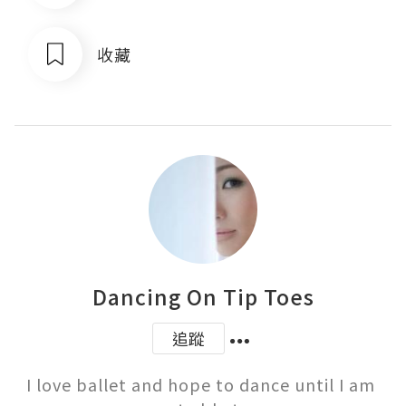
收藏
Dancing On Tip Toes
追蹤
I love ballet and hope to dance until I am 