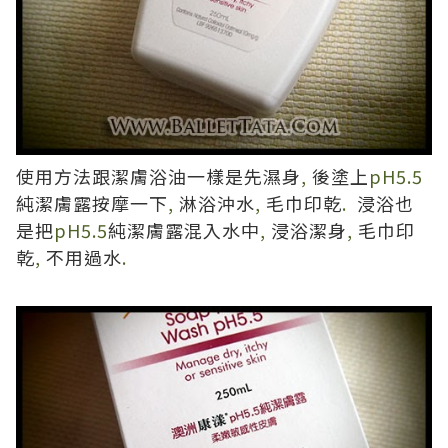
使用方法跟潔膚浴油一樣是先濕身
,
後塗上
pH5.5
純潔膚露按摩一下
,
淋浴沖水
,
毛巾印乾
.
浸浴也
是把
pH5.5
純潔膚露混入水中
,
浸浴潔身
,
毛巾印
乾
,
不用過水
.