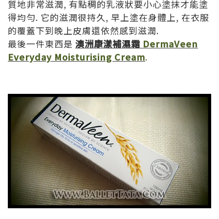
質地非常滋潤
,
有點稠的乳液狀要小心塗抹才能塗
得均勻
.
它的滋潤很持久
,
早上塗在身體上
,
在衣服
的覆蓋下到晚上皮膚還依然感到滋潤
.
最後一件東西是
澳洲康漾補濕霜
DermaVeen
Everyday Moisturising Cream
.