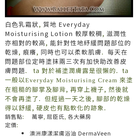
白色乳霜狀
,
質地 Everyday
Moisturising Lotion 較厚較稠
,
滋潤性
亦相對的較高
,
能針對性地紓緩問題部位的
乾燥
,
痕癢
,
同時也可以柔軟肌膚
.
每天在
問題部位定時塗抹兩三次有加快助改善皮
膚問題
. ta 對於補塗潤膚露是很懶的. ta
一般以
來塗
Everyday
Moisturising
Cream
在粗糙的腳掌及腳背, 再穿上襪子, 然後就
不會再塗了. 但經過一天之後, 腳部的乾燥
得以舒緩, 硬皮也有點軟化的跡象.
銷售點
:
萬寧
,
屈臣氏
,
各大藥房
定價
:
澳洲康漾潔膚浴油
DermaVeen