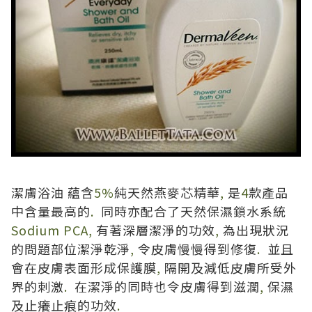
潔膚浴油
蘊含
5%
純天然燕麥芯精華
,
是
4
款產品
中含量最高的
.
同時亦配合了天然保濕鎖水系統
Sodium PCA,
有著深層潔淨的功效
,
為出現狀況
的問題部位潔淨乾淨
,
令皮膚慢慢得到修復
.
並且
會在皮膚表面形成保護膜
,
隔開及減低皮膚所受外
界的刺激
.
在潔淨的同時也令皮膚得到滋潤
,
保濕
及止癢止痕的功效
.