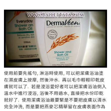
使用前要先搖勻
,
淋浴時使用
,
可以把潔膚浴油塗
在濕皮膚上按摩
,
然後沖水
.
再以毛巾輕輕印乾皮
膚就可以了
.
若是浸浴愛好者可以把潔膚浴油倒入
溫水中進行浸浴
,
浴後不用過水
,
直接把水份印乾
就好了
.
使用潔膚浴油最要緊是不要把皮膚以清水
完全沖洗
,
而是要把燕麥芯精華留在皮膚表面作為