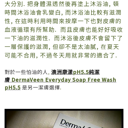
大分別. 把身體濕透然後再塗上
沐浴油, 頓
時間
沐浴油會乳變白, 而
沐浴油比較有滋潤
性, 在這時利用時間來
按摩一下也對皮膚的
血液循環有所幫助. 而且皮膚也能好好吸收
一下油的滋潤性.
而沐浴後皮膚不會留下了
一層保護的滋潤, 但卻不是太油膩, 在夏天
可能不合用, 不過冬天用就非常的適合了.
對於一些怕油的人
,
澳洲康漾
pH5.5
純潔
膚
DermaVeen Everyday Soap Free Wash
pH5.5
是另一潔膚選擇
.