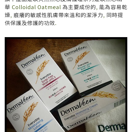
華
Colloidal Oatmeal
為主要成份的
,
能為容易乾
燥
,
痕癢的敏感性肌膚帶來溫和的潔淨力
,
同時提
供保護及修護的功效
.