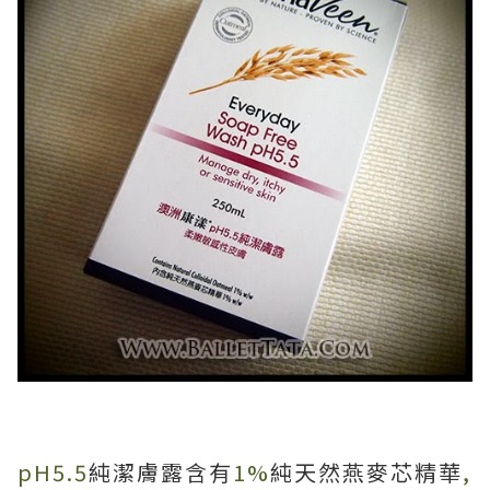
pH5.5
純潔膚露含有
1%
純天然燕麥芯精華
,