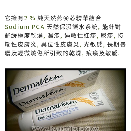
它擁有
2 %
純天然燕麥芯精華結合
Sodium PCA
天然保濕鎖水系統
,
能針對
舒緩極度乾燥
,
濕疹
,
過敏性紅疹
,
尿疹
,
接
觸性皮膚炎
,
異位性皮膚炎
,
光敏感
,
長期暴
曬及輕微燒傷所引致的乾燥
,
痕癢及敏感
.