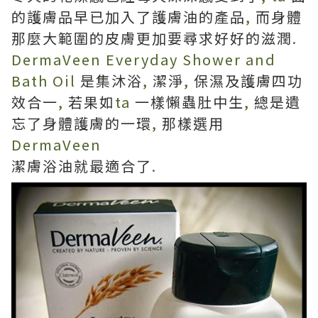
的護膚品早已加入了護膚油的產品
,
而身體
那麼大範圍的皮膚更加要尋求好好的滋潤
.
DermaVeen Everyday Shower and
Bath Oil
是集沐浴
,
潔淨
,
保濕及護膚四功
效合一
,
若果如
ta
一樣懶蟲肚中生
,
總是遺
忘了身體護膚的一環
,
那樣選用
DermaVeen
潔膚浴油就最適合了
.