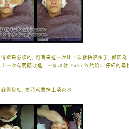
針清還是必須的
,
可喜是這一次比上次就快很多了
,
都因為
比上一次有明顯改進
.
一如以往
Yuko
依然給
ta
仔細的尋
而變得發紅
,
這時就要抹上消炎水