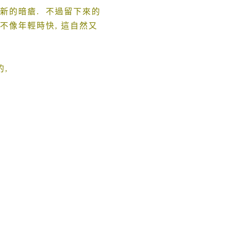
新的暗瘡
.
不過留下來的
不像年輕時快
,
這自然又
的
,