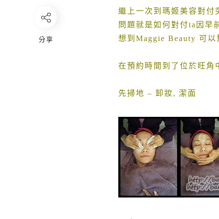
繼上一次到瑪姬美容對付
問題就是如何對付
ta
因早
分享
想到
Maggie Beauty
可以
在預約時間到了位於旺角
先掃地
–
卸妝
,
潔面