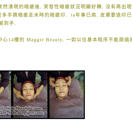
突然湧現的暗瘡後
,
突發性暗瘡狀況明顯好轉
,
沒有再出現
前多手擠暗瘡走米時的暗瘡印
. ta
年事已高
,
皮膚要退印已
幫到手
.
中心
14
樓的
Maggie Beauty,
一如以住基本程序不能跳過