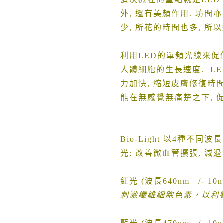
外
,
還有美顏作用
.
坊間亦
少
,
所花的時間也多
,
所以
利用
LED
的單頻光線來促
人體細胞的生長速度
. L
力加快
,
縮短皮膚修復時
能在無感覺無痛楚之下
,
Bio-Light
以
4
種不同波長
光
;
改善微血管擴張
,
減退
紅光
(
波長
640nm +/- 10
刺激纖維細胞色素，以利
藍光
(
波長
470nm +/- 10