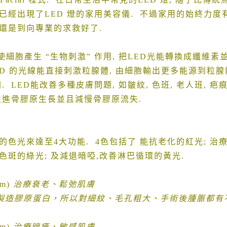
已經出現了
LED
燈的家用美容儀
.
不過家用的始終力度
還是到向專業的求救好了
.
使細胞產生
“
生物刺激
”
作用
,
把
LED
光能轉換成纖維素
ED
的光線能直接刺激粒腺體
,
由細胞輸出更多能源到粒腺
間
. LED
能改善多種皮膚問題
,
如皺紋
,
色班
,
老人班
,
疤
促進骨膠原生長並且減慢骨膠原流失
.
的色光來達至
4
大功能
. 4
色包括了
能抗老化的紅光
;
治
色斑的綠光
;
及減退暗啞
,
改善淋巴循環的黃光
.
nm)
治療衰老、鬆弛肌膚
製造膠原蛋白，所以對細紋、毛孔粗大、手術後腫脤都有
nm)
治療暗瘡、敏感肌膚