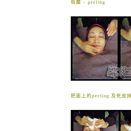
吸麈
– peeling
把面上的peeling 及死