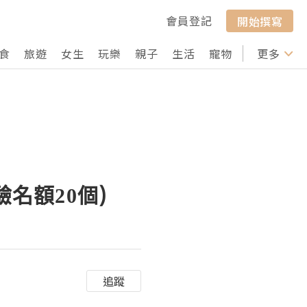
會員登記
開始撰寫
食
旅遊
女生
玩樂
親子
生活
寵物
行山
更多
打卡
驗名額20個)
追蹤