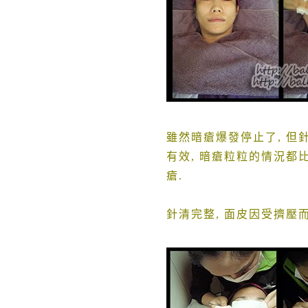
雖然暗瘡爆發停止了
,
但
有效
,
暗瘡粒粒的情況都
瘡
.
針清完整
,
面皮因受擠壓