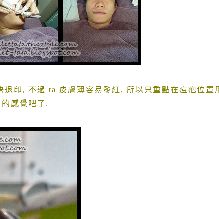
退印, 不過 ta 皮膚薄容易發紅, 所以只重點在痘疤位置
啜的感覺吧了.