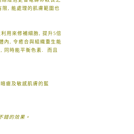
有限
,
能處理的肌膚範圍也
並利用來修補細胞
,
提升
5
倍
體內
,
令癒合與組織重生能
痕
,
同時能平衡色素
.
而且
療暗瘡及敏感肌膚的藍
不錯的效果。