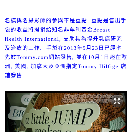
名模與名攝影師的參與不是重點
,
重點是售出手
袋的收益將撥捐給知名非牟利基金
Breast
Health International,
支助其為提升乳癌研究
及治療的工作
.
手袋在
2013
年
9
月
23
日已經率
先於
Tommy.com
網站發售
,
並在
10
月
1
日起在歐
洲
,
美國
,
加拿大及亞洲指定
Tommy Hilfiger
店
舖發售
.