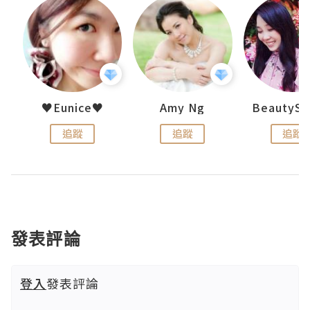
h 夏沫
♥Eunice♥
Amy Ng
追蹤
追蹤
追蹤
發表評論
登入
發表評論