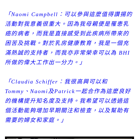
「
Naomi Campbell
：可以參與這麼值得讚揚的
活動對我意義很重大。因為我母親便是罹患乳
癌的病者，而我是直接感受到此疾病所帶來的
困苦及挑戰。對於乳房健康教育，我是一個充
滿熱誠的支持者，而我亦非常榮幸可以為
BHI
所做的偉大工作出一分力。」
「
Claudia Schiffer
：我很高興可以和
Tommy
、
Naomi
及
Patrick
一起合作為這麼良好
的機構提升知名度及支持。我希望可以透過這
個活動能夠增加早期關注和檢查，以及幫助有
需要的婦女和家庭。」