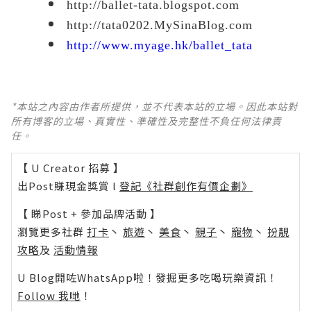
http://b
allet-tata.blogspot.com
http://tata0202.MySinaBlog.com
http://www.myage.hk/ballet_tata
*本站之內容由作者所提供，並不代表本站的立場。因此本站對
所有博客的立場、真實性、準確性及完整性不負任何法律責
任。
【 U Creator 招募 】
出Post賺現金獎賞 l
登記《社群創作有價企劃》
【 睇Post + 參加品牌活動 】
瀏覽更多社群
打卡
丶
旅遊
丶
美食
丶
親子
丶
寵物
丶
扮靚
攻略
及
活動情報
U Blog開咗WhatsApp啦！發掘更多吃喝玩樂資訊！
Follow 我哋
！