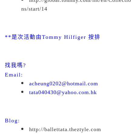
ns/start/14
**
是次活動由
Tommy Hilfiger
按排
找我嗎
?
Email:
acheung0202@hotmail.com
tata040430@yahoo.com.hk
Blog:
http://ballettata.theztyle.com