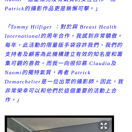
Patrick
的攝影作品更是無懈可擊
。」
「
Tommy Hilfiger
：對於與
Breast Health
International
的周年合作，我感到非常驕傲。
每年，此活動的限量版手袋容許我們、我們的
支持者及顧客為此機構建立有效的知名度和籌
集可觀的善款。而我一向很仰慕
Claudia
及
Naomi
的獨特氣質，再者
Patrick
Demarchelier
是一位出眾的攝影師。因此，我
非常榮幸可以和他們於這個重要的活動上合
作。」