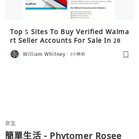
Top 5 Sites To Buy Verified Walma
rt Seller Accounts For Sale In 2026
William Whitney
3小時前
女生
簡單生活 - Phytomer Rosee