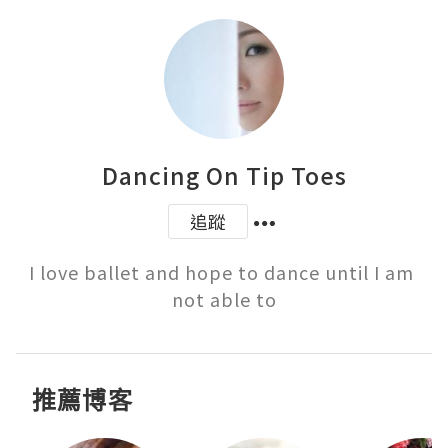
Dancing On Tip Toes
追蹤
I love ballet and hope to dance until I am 
not able to
推薦博客