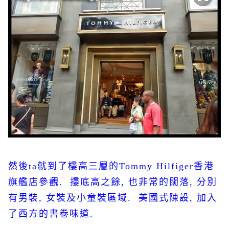
然後
ta
就到了樓高三層的
Tommy Hilfiger
香港
旗艦店參觀
.
摟底高之餘
,
也非常的闊落
,
分別
有男裝
,
女裝及小童裝區域
.
美國式陳設
,
加入
了西方的書卷味道
.