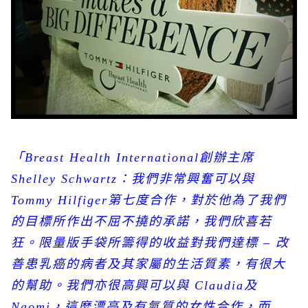
「
Breast Health International
創辦主席
Shelley Schwartz
：我們非常興奮可以與
Tommy Hilfiger
第七度合作，對於他為了我們
的目標所作出不屈不撓的承諾，我們欣喜若
狂。限量版手袋所籌得的收益對我們達標
–
改
善患乳癌的病者及其家屬的生活質素，有很大
的幫助。我們亦很高興可以與
Claudia
及
Naomi
，這麼漂亮及有氣質的女性合作，而