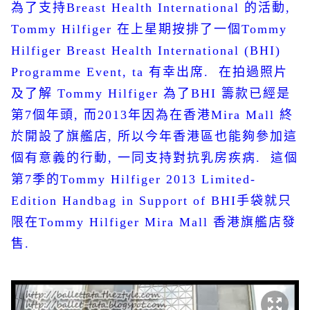
為了支持
Breast Health International
的活動
,
Tommy Hilfiger
在上星期按排了一個
Tommy
Hilfiger Breast Health International (BHI)
Programme Event, ta
有幸出席
.
在拍過照片
及了解
Tommy Hilfiger
為了
BHI
籌款已經是
第
7
個年頭
,
而
2013
年因為在香港
Mira Mall
終
於開設了旗艦店
,
所以今年香港區也能夠參加這
個有意義的行動
,
一同支持對抗乳房疾病
.
這個
第
7
季的
Tommy Hilfiger 2013 Limited-
Edition Handbag in Support of BHI
手袋就只
限在
Tommy Hilfiger Mira Mall
香港旗艦店發
售
.