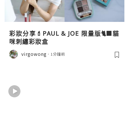
彩妝分享💄PAUL & JOE 限量版🐈‍⬛貓
咪刺繡彩妝盒
virgowong
1分鐘前