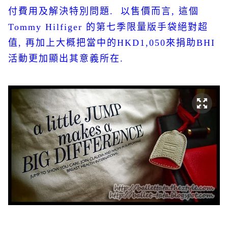
付費用及解決特別問題
.
以售價而言
,
這個
Tommy Hilfiger
的
第七季限量版手袋絕對超
值
,
再加上大概把當中的
HKD1,050
來捐助
BHI
活動更加顯出其意義所在
.