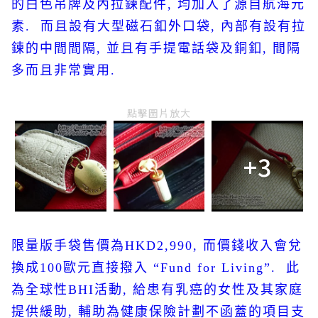
的白色吊牌及內拉鍊配件
,
均加入了源自航海元
素
.
而且設有大型磁石釦外口袋
,
內部有設有拉
鍊的中間間隔
,
並且有手提電話袋及銅釦
,
間隔
多而且非常實用
.
點擊圖片放大
+3
限量版手袋售價為
HKD2,990,
而價錢收入會兌
換成
100
歐元直接撥入
“Fund for Living”.
此
為全球性
BHI
活動
,
給患有乳癌的女性及其家庭
提供緩助
,
輔助為健康保險計劃不函蓋的項目支