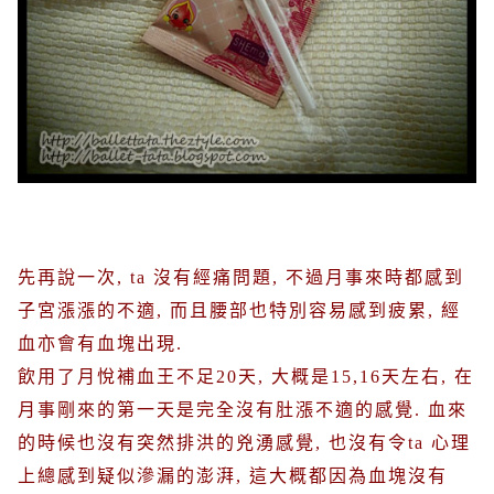
先再說一次
, ta
沒有經痛問題
,
不過月事來時都感到
子宮漲漲的不適
,
而且腰部也特別容易感到疲累
,
經
血亦會有血塊出現
.
飲用了月悅補血王不足
20
天
,
大概是
15,16
天左右
,
在
月事剛來的第一天是完全沒有肚漲不適的感覺
.
血來
的時候也沒有突然排洪的兇湧感覺
,
也沒有令
ta
心理
上總感到疑似滲漏的澎湃
,
這大概都因為血塊沒有