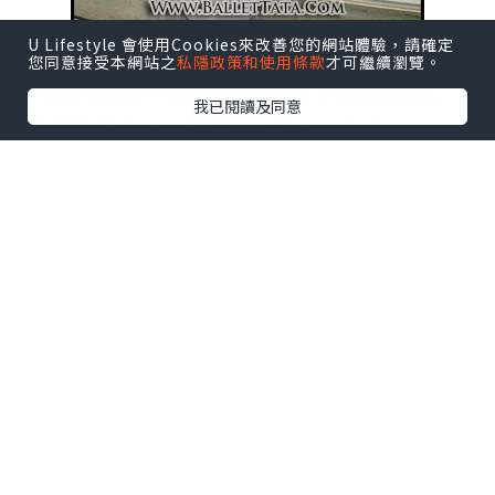
U Lifestyle 會使用Cookies來改善您的網站體驗，請確定
您同意接受本網站之
私隱政策和使用條款
才可繼續瀏覽。
有時很怕用完一些
爽膚水用後留下黏笠的感覺,
我已閱讀及同意
愛上用 Phytomer 的 Rosee Visage Toning
Cleansing Lotion 玫瑰爽膚潔面露 就是因為它沒
有留下這樣的感覺, 而且使用時, 它更會帶來淡淡
的玫瑰香味, 用後皮膚清爽不笠.