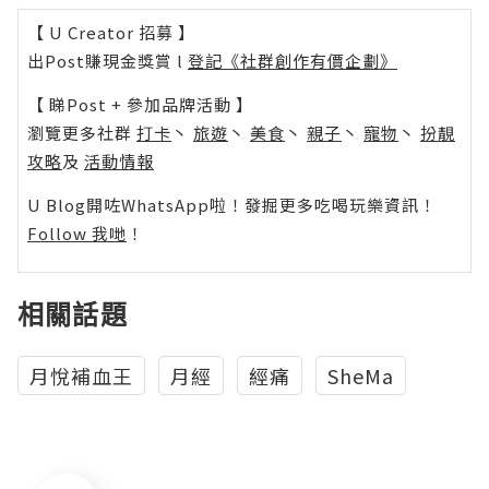
【 U Creator 招募 】
出Post賺現金獎賞 l
登記《社群創作有價企劃》
【 睇Post + 參加品牌活動 】
瀏覽更多社群
打卡
丶
旅遊
丶
美食
丶
親子
丶
寵物
丶
扮靚
攻略
及
活動情報
U Blog開咗WhatsApp啦！發掘更多吃喝玩樂資訊！
Follow 我哋
！
相關話題
月悅補血王
月經
經痛
SheMa