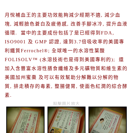
月悅補血王的主要功效能夠減少經期不適
,
減少血
塊
,
減輕臉色蒼白及疲倦感
,
改善手腳冰冷
,
提升血液
循環
.
當中的主要成份包括了是已經得到
FDA,
ISO9001
及
GMP
認證
,
達到
3.7
倍吸收率的美國專
利鐵質
Ferrochel®;
全球唯一的水溶性葉酸
FOLISOLV™ (
水溶技術也是得到美國專利的
);
還
加入含豐富水溶性膳食纖維及多元礦物質和維生素的
美國加州蜜棗
及可以有效幫助分解難以分解的物
質
,
排走積存的毒素
,
整腸健胃
,
使面色紅潤的綜合酵
素
.
點擊圖片放大