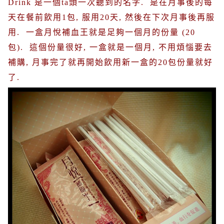
Drink
是一個
ta
頭一次聽到的名字
.
是在月事後的每
天在餐前飲用
1
包
,
服用
20
天
,
然後在下次月事後再服
用
.
一盒月悅補血王就是足夠一個月的份量
(20
包
).
這個份量很好
,
一盒就是一個月
,
不用煩惱要去
補購
,
月事完了就再開始飲用新一盒的
20
包份量就好
了
.