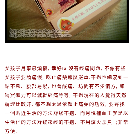
女孩子月事最煩惱
,
幸好
ta
沒有經痛問題
,
不像有些
女孩子要請痛假
,
吃止痛藥那麼嚴重
.
不過也總感到一
點不息
.
腰部易累
,
也會酸痛
.
坊間有不少偏方
,
如
喝寶礦力可以減輕經痛等等
,
不過現在的人覺得天然
調理比較好
,
都不想太過依賴止痛藥的功效
,
要尋找
一個貼近生活的方法舒緩不適
.
而月悅補血王就是以
生活化的方法舒緩來經的不適
.
不用爐火烹煮
. ;
非常
方便
.