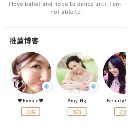
I love ballet and hope to dance until I am 
not able to
推薦博客
h 夏沫
♥Eunice♥
Amy Ng
追蹤
追蹤
追蹤