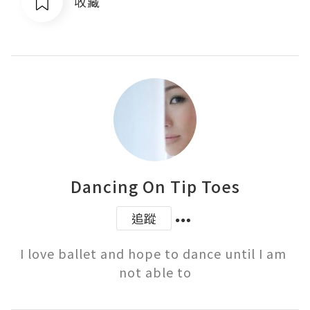
收藏
Dancing On Tip Toes
追蹤
I love ballet and hope to dance until I am 
not able to