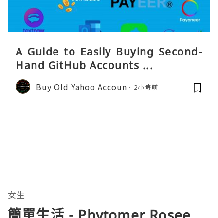
A Guide to Easily Buying Second-
Hand GitHub Accounts ...
Buy Old Yahoo Accoun
2小時前
女生
簡單生活 - Phytomer Rosee