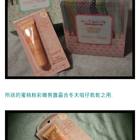
所送的蜜桃粉彩嫩唇露最合冬天咀仔乾乾之用.