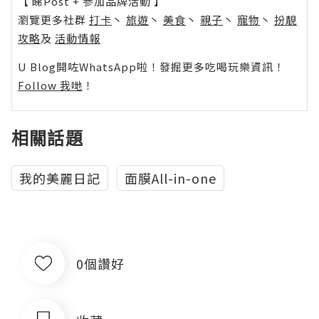
【 睇Post + 參加品牌活動 】
瀏覽更多社群
打卡
丶
旅遊
丶
美食
丶
親子
丶
寵物
丶
扮靚
攻略
及
活動情報
U Blog開咗WhatsApp啦！發掘更多吃喝玩樂資訊！
Follow 我哋
！
相關話題
我的美麗日記
面膜All-in-one
0個讚好