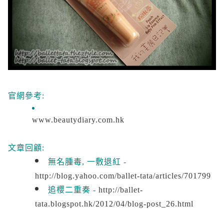
官網參考:
www.beautydiary.com.hk
文章回顧:
無名腫毒, 一敷退紅 -
http://blog.yahoo.com/ballet-tata/articles/701799
追櫻二重奏 -
http://ballet-
tata.blogspot.hk/2012/04/blog-post_26.html