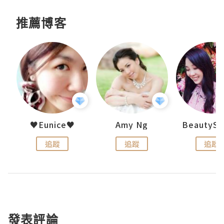
推薦博客
h 夏沫
♥Eunice♥
Amy Ng
追蹤
追蹤
追蹤
發表評論