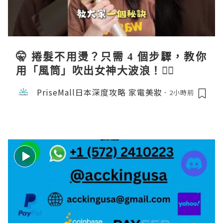
🤫 捲髮不用燙？只需 4 個步驟，教你
用「風筒」吹出女神大波浪！💇‍♀️
PriseMall日本深度攻略 家電美妝
2小時前