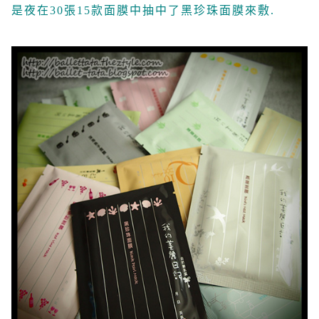
是夜在30張15款面膜中抽中了黑珍珠面膜來敷.