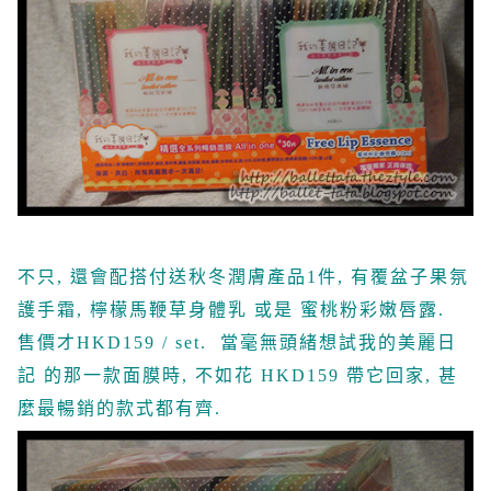
不只, 還會配搭付送秋冬潤膚產品1件, 有覆盆子果氛
護手霜, 檸檬馬鞭草身體乳 或是 蜜桃粉彩嫩唇露.
售價才HKD159 / set. 當毫無頭緒想試我的美麗日
記 的那一款面膜時, 不如花 HKD159 帶它回家, 甚
麼最暢銷的款式都有齊.