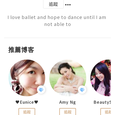
追蹤
I love ballet and hope to dance until I am 
not able to
推薦博客
h 夏沫
♥Eunice♥
Amy Ng
追蹤
追蹤
追蹤