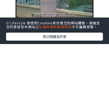
U Lifestyle 會使用Cookies來改善您的網站體驗，請確定
您同意接受本網站之
私隱政策和使用條款
才可繼續瀏覽。
有時很怕用完一些
爽膚水用後留下黏笠的感覺,
我已閱讀及同意
愛上用 Phytomer 的 Rosee Visage Toning
Cleansing Lotion 玫瑰爽膚潔面露 就是因為它沒
有留下這樣的感覺, 而且使用時, 它更會帶來淡淡
的玫瑰香味, 用後皮膚清爽不笠.