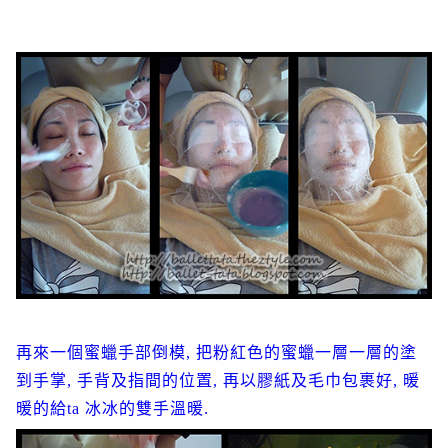
再來一個蜜蠟手部倒模, 把粉紅色的蜜蠟一層一層的塗
到手掌, 手背及指間的位置, 再以膠紙及毛巾包裹好, 暖
暖的給ta 冰冰的雙手溫暖.