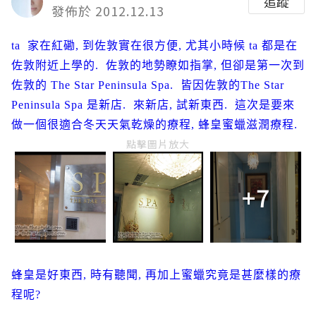
追蹤
發佈於 2012.12.13
ta 家在紅磡, 到佐敦實在很方便, 尤其小時候 ta 都是在
佐敦附近上學的. 佐敦的地勢瞭如指掌, 但卻是第一次到
佐敦的 The Star Peninsula Spa. 皆因佐敦的The Star
Peninsula Spa 是新店. 來新店, 試新東西. 這次是要來
做一個很適合冬天天氣乾燥的療程, 蜂皇蜜蠟滋潤療程.
點擊圖片放大
+7
蜂皇是好東西, 時有聽聞, 再加上蜜蠟究竟是甚麼樣的療
程呢?