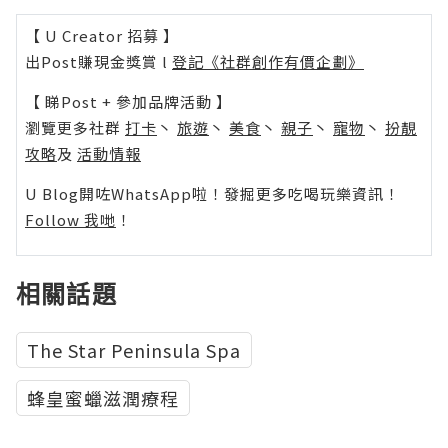
【 U Creator 招募 】
出Post賺現金獎賞 l
登記《社群創作有價企劃》
【 睇Post + 參加品牌活動 】
瀏覽更多社群
打卡
丶
旅遊
丶
美食
丶
親子
丶
寵物
丶
扮靚
攻略
及
活動情報
U Blog開咗WhatsApp啦！發掘更多吃喝玩樂資訊！
Follow 我哋
！
相關話題
The Star Peninsula Spa
蜂皇蜜蠟滋潤療程