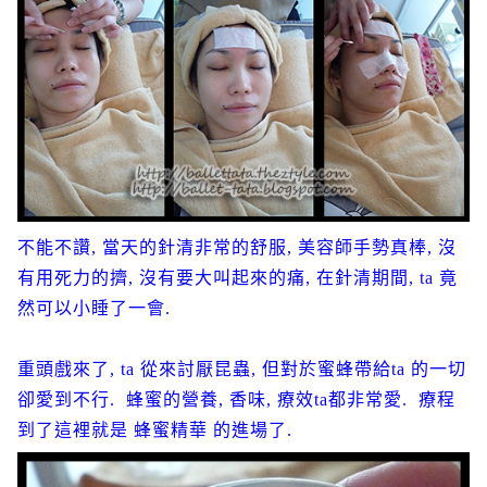
不能不讚, 當天的針清非常的舒服, 美容師手勢真棒, 沒
有用死力的擠, 沒有要大叫起來的痛, 在針清期間, ta 竟
然可以小睡了一會.
重頭戲來了, ta 從來討厭昆蟲, 但對於蜜蜂帶給ta 的一切
卻愛到不行. 蜂蜜的營養, 香味, 療效ta都非常愛. 療程
到了這裡就是 蜂蜜精華 的進場了.