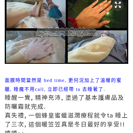
面膜時間當然是 bed time, 更何況加上了溫暖的蜜
臘, 睡魔不用call, 立即已經帶 ta 去睡著了.
睡醒一覺, 精神充沛, 塗過了基本護膚品及
防曬霜就完成.
真失禮, 一個蜂皇蜜蠟滋潤療程就令ta 睡上
了三次, 這個暖笠笠真是冬日最好的享受!!
嘻嘻~~