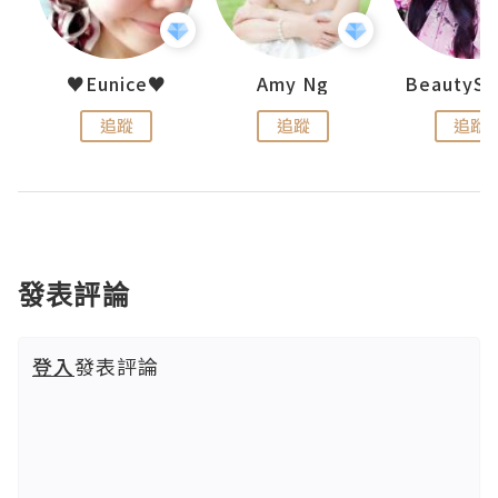
h 夏沫
♥Eunice♥
Amy Ng
追蹤
追蹤
追蹤
發表評論
登入
發表評論