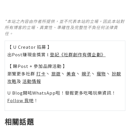
*本站之內容由作者所提供，並不代表本站的立場。因此本站對
所有博客的立場、真實性、準確性及完整性不負任何法律責
任。
【 U Creator 招募 】
出Post賺現金獎賞 l
登記《社群創作有價企劃》
【 睇Post + 參加品牌活動 】
瀏覽更多社群
打卡
丶
旅遊
丶
美食
丶
親子
丶
寵物
丶
扮靚
攻略
及
活動情報
U Blog開咗WhatsApp啦！發掘更多吃喝玩樂資訊！
Follow 我哋
！
相關話題