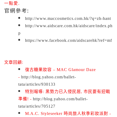
一點愛.
官網參考:
http://www.maccosmetics.com.hk/?q=zh-hant
http://www.aidscare.com.hk/aidscare/index.ph
p
https://www.facebook.com/aidscarehk?ref=mf
文章回顧:
復古糖果妝容 – MAC Glamour Daze
-
http://blog.yahoo.com/ballet-
tata/articles/930133
特別報導: 黑勢力已入侵民居, 市民要有迎戰
準備! -
http://blog.yahoo.com/ballet-
tata/articles/705127
M.A.C. Styleseeker 時尚旅人秋季彩妝派對 -