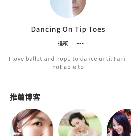
Dancing On Tip Toes
追蹤
I love ballet and hope to dance until I am 
not able to
推薦博客