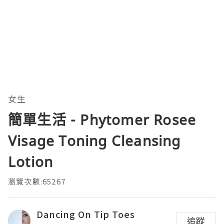
女生
簡單生活 - Phytomer Rosee
Visage Toning Cleansing
Lotion
瀏覽次數:65267
Dancing On Tip Toes
追蹤