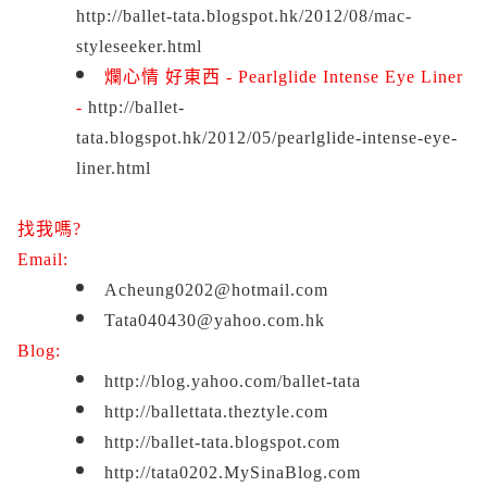
http://ballet-tata.blogspot.hk/2012/08/mac-
styleseeker.html
爛心情 好東西 - Pearlglide Intense Eye Liner
-
http://ballet-
tata.blogspot.hk/2012/05/pearlglide-intense-eye-
liner.html
找我嗎?
Email:
Acheung0202@hotmail.com
Tata040430@yahoo.com.hk
Blog:
http://blog.yahoo.com/ballet-tata
http://ballettata.theztyle.com
http://b
allet-tata.blogspot.com
http://tata0202.MySinaBlog.com