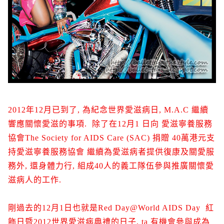
2012年12月已到了, 為紀念世界愛滋病日, M.A.C 繼續
響應關懷愛滋的事項. 除了在12月1 日向 愛滋寧養服務
協會The Society for AIDS Care (SAC) 捐贈 40萬港元支
持愛滋寧養服務協會 繼續為愛滋病者提供復康及關愛服
務外, 還身體力行, 組成40人的義工隊伍參與推廣關懷愛
滋病人的工作.
剛過去的12月1日也就是Red Day@World AIDS Day 紅
飾日暨2012世界愛滋病典禮的日子, ta 有機會參與成為