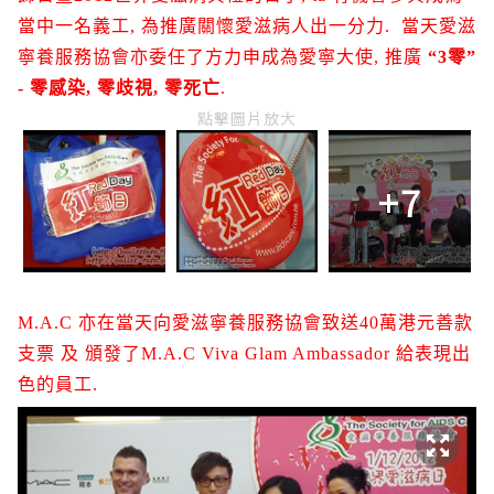
當中一名義工, 為推廣關懷愛滋病人出一分力. 當天愛滋
寧養服務協會亦委任了方力申成為愛寧大使, 推廣
“3
零”
- 零感染, 零歧視,
零
死亡
.
點擊圖片放大
+7
M.A.C 亦在當天向愛滋寧養服務協會致送40萬港元善款
支票 及 頒發了M.A.C Viva Glam Ambassador 給表現出
色的員工.