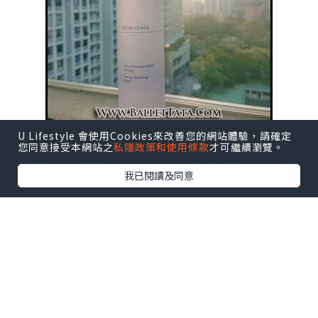
U Lifestyle 會使用Cookies來改善您的網站體驗，請確定
您同意接受本網站之
私隱政策和使用條款
才可繼續瀏覽。
有時很怕用完一些
爽膚水用後留下黏笠的感覺,
我已閱讀及同意
愛上用 Phytomer 的 Rosee Visage Toning
Cleansing Lotion 玫瑰爽膚潔面露 就是因為它沒
有留下這樣的感覺, 而且使用時, 它更會帶來淡淡
的玫瑰香味, 用後皮膚清爽不笠.