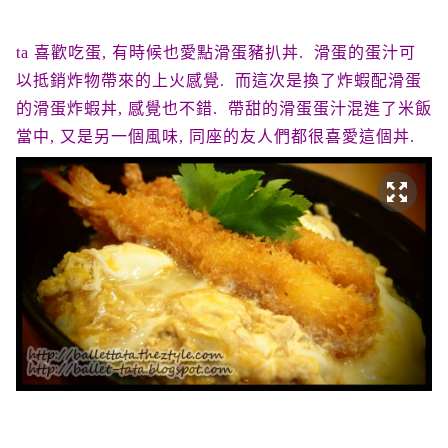
ta 喜歡吃蛋, 有時候也愛點滑蛋豬扒丼. 滑蛋的蛋汁可
以抵銷炸物帶來的上火感覺. 而這次是換了炸蝦配滑蛋
的滑蛋炸蝦丼, 感覺也不錯. 帶甜的滑蛋蛋汁混進了米飯
當中, 又是另一個風味, 同座的友人們都很喜愛這個丼.