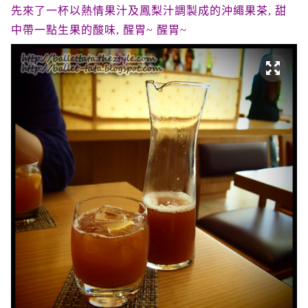
先來了一杯以熱情果汁及鳳梨汁調製成的沖繩果茶, 甜
中帶一點生果的酸味, 醒胃~ 醒胃~