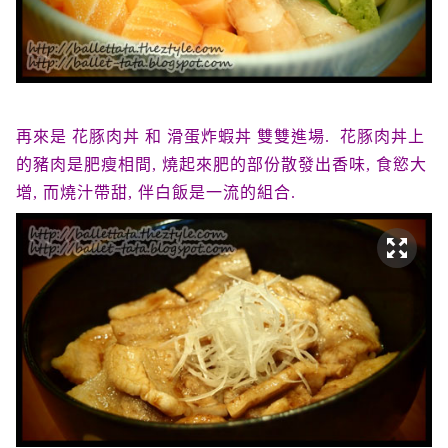
再來是 花豚肉丼 和 滑蛋炸蝦丼 雙雙進場. 花豚肉丼上
的豬肉是肥瘦相間, 燒起來肥的部份散發出香味, 食慾大
增, 而燒汁帶甜, 伴白飯是一流的組合.