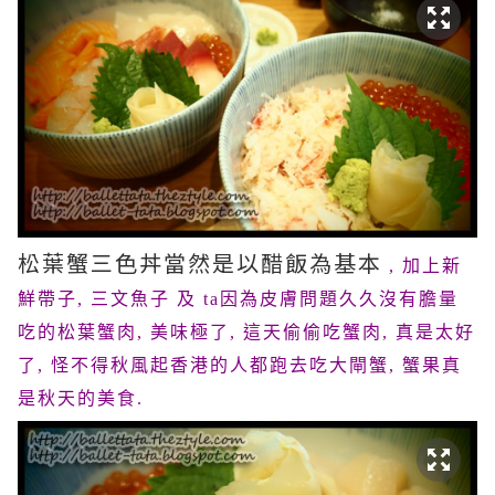
松葉蟹三色丼當然是以醋飯為基本
, 加上新
鮮帶子, 三文魚子 及 ta因為皮膚問題久久沒有膽量
吃的松葉蟹肉, 美味極了, 這天偷偷吃蟹肉, 真是太好
了, 怪不得秋風起香港的人都跑去吃大閘蟹, 蟹果真
是秋天的美食.