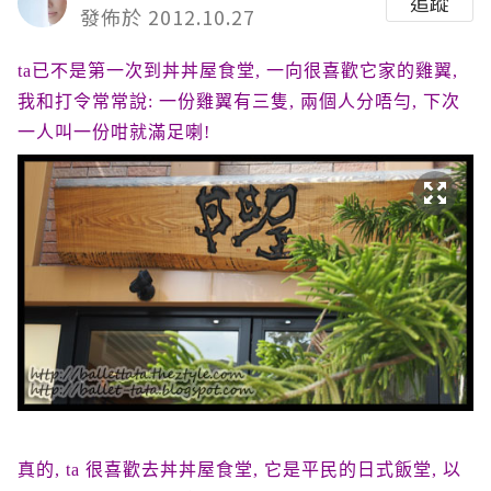
追蹤
發佈於 2012.10.27
ta已不是第一次到丼丼屋食堂, 一向很喜歡它家的雞翼,
我和打令常常說: 一份雞翼有三隻, 兩個人分唔勻, 下次
一人叫一份咁就滿足喇!
真的, ta 很喜歡去丼丼屋食堂, 它是平民的日式飯堂, 以