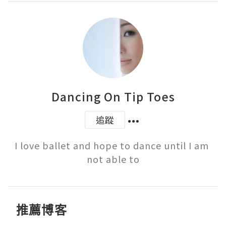
Dancing On Tip Toes
追蹤
I love ballet and hope to dance until I am 
not able to
推薦博客