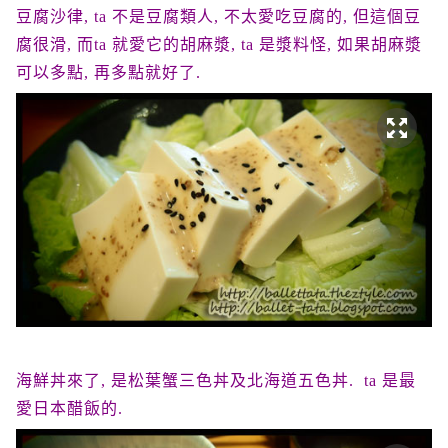
豆腐沙律, ta 不是豆腐類人, 不太愛吃豆腐的, 但這個豆
腐很滑, 而ta 就愛它的胡麻漿, ta 是漿料怪, 如果胡麻漿
可以多點, 再多點就好了.
海鮮丼來了, 是松葉蟹三色丼及北海道五色丼. ta 是最
愛日本醋飯的.