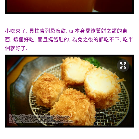
小吃來了, 貝柱吉列忌廉餅, ta 本身愛炸薯餅之類的東
西, 這個好吃, 而且挺飽肚的, 為免之後的都吃不下, 吃半
個就好了.