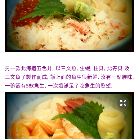
另一款北海道五色丼, 以三文魚, 生蝦, 柱貝, 北寄貝 及
三文魚子製作而成, 飯上面的魚生很新鮮, 沒有一點腥味,
一碗飯有5款魚生, 一次過滿足了吃魚生的慾望.