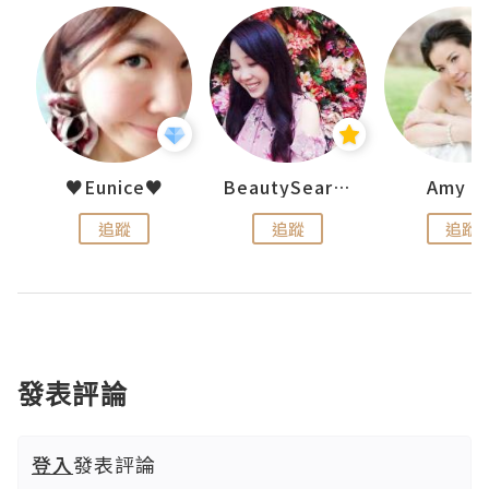
h 夏沫
♥Eunice♥
BeautySearch
Amy N
追蹤
追蹤
追蹤
發表評論
登入
發表評論