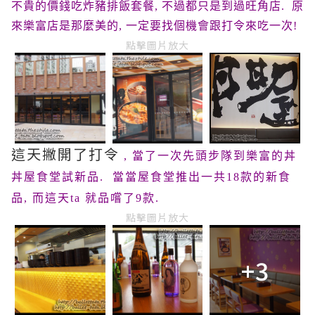
不貴的價錢吃炸豬排飯套餐, 不過都只是到過旺角店. 原
來樂富店是那麼美的, 一定要找個機會跟打令來吃一次!
點擊圖片放大
這天撇開了打令
, 當了一次先頭步隊到樂富的丼
丼屋食堂試新品. 當當屋食堂推出一共18款的新食
品, 而這天ta 就品嚐了9款.
點擊圖片放大
+3