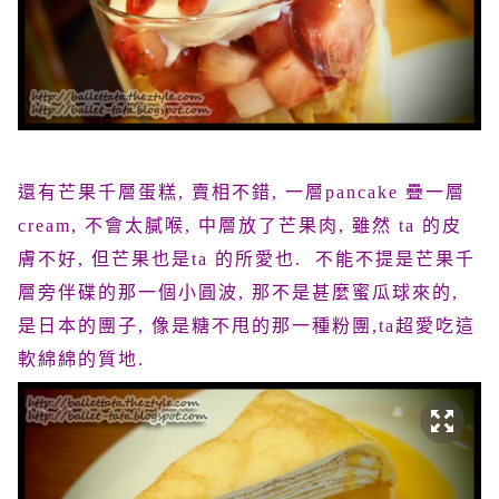
還有芒果千層蛋糕, 賣相不錯, 一層pancake 疊一層
cream, 不會太膩喉, 中層放了芒果肉, 雖然 ta 的皮
膚不好, 但芒果也是ta 的所愛也. 不能不提是芒果千
層旁伴碟的那一個小圓波, 那不是甚麼蜜瓜球來的,
是日本的團子, 像是糖不甩的那一種粉團,ta超愛吃這
軟綿綿的質地.