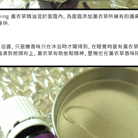
g Living 薰衣草精油混於面霜內, 為面霜添加薰衣草所擁有的
愉快.
沐浴露, 只是嫌香味只在沐浴時才聞得到, 在睡覺時要有薰
薰衣草精油滴到梳頭布上, 薰衣草有助放鬆精神, 整晚也在薰衣草香味