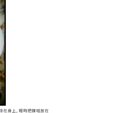
掛在身上, 睡時把錬咀放在