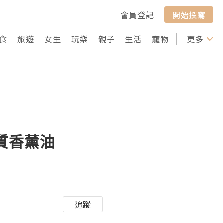
會員登記
開始撰寫
食
旅遊
女生
玩樂
親子
生活
寵物
行山
更多
打卡
品質香薰油
追蹤