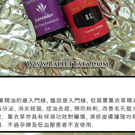
薰精油的最入門級, 雖說是入門級, 但其實薰衣草
分泌, 消炎殺菌, 控油去痘, 預防粉剌, 改善毛孔
紋. 薰衣草亦具有保濕功效對曬傷, 濕疹皮膚護理均
屑. 不過孕婦及低血壓患者不宜使用.