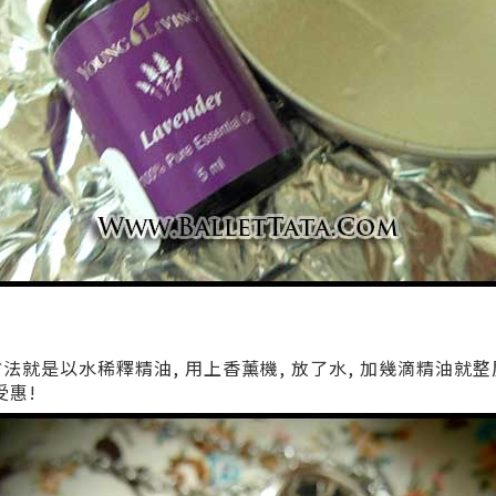
方法就是以水稀釋精油, 用上香薰機, 放了水, 加幾滴精油就
受惠!