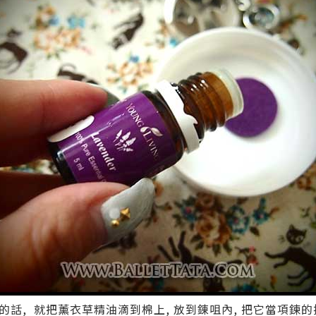
話, 就把薰衣草精油滴到棉上, 放到錬咀內, 把它當項鍊的