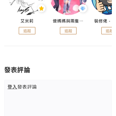
點滴
艾米莉
儍媽媽與兩隻小魔怪之家
追蹤
追蹤
追蹤
發表評論
登入
發表評論