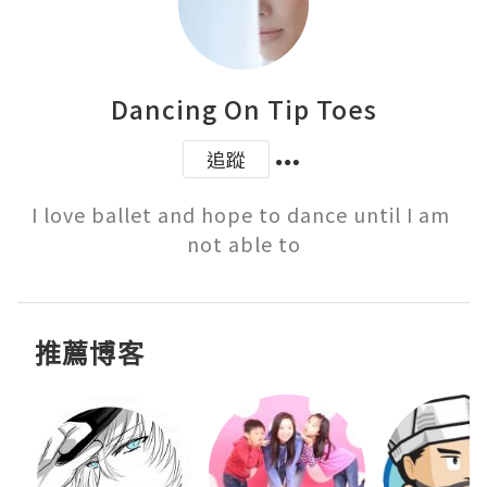
Dancing On Tip Toes
追蹤
I love ballet and hope to dance until I am 
not able to
推薦博客