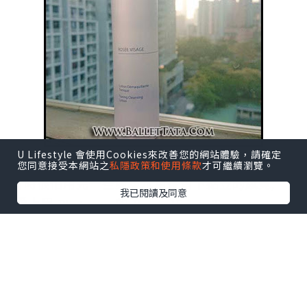
U Lifestyle 會使用Cookies來改善您的網站體驗，請確定
您同意接受本網站之
私隱政策和使用條款
才可繼續瀏覽。
有時很怕用完一些
爽膚水用後留下黏笠的感覺,
我已閱讀及同意
愛上用 Phytomer 的 Rosee Visage Toning
Cleansing Lotion 玫瑰爽膚潔面露 就是因為它沒
有留下這樣的感覺, 而且使用時, 它更會帶來淡淡
的玫瑰香味, 用後皮膚清爽不笠.