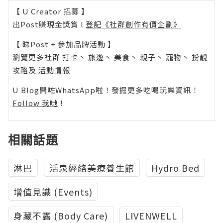
【 U Creator 招募 】
出Post賺現金獎賞 l
登記《社群創作有價企劃》
【 睇Post + 參加品牌活動 】
瀏覽更多社群
打卡
丶
旅遊
丶
美食
丶
親子
丶
寵物
丶
扮靚
攻略
及
活動情報
U Blog開咗WhatsApp啦！發掘更多吃喝玩樂資訊！
Follow 我哋
！
相關話題
淋巴
活泉經絡美療養生館
Hydro Bed
增值見識 (Events)
身藏不露 (Body Care)
LIVENWELL