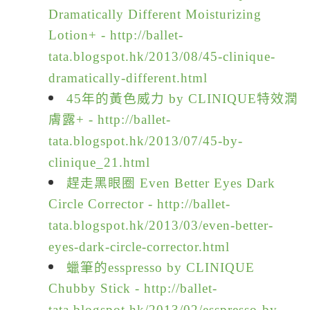
Dramatically Different Moisturizing
Lotion+ -
http://ballet-
tata.blogspot.hk/2013/08/45-clinique-
dramatically-different.html
45年的黃色威力 by CLINIQUE特效潤
膚露+ -
http://ballet-
tata.blogspot.hk/2013/07/45-by-
clinique_21.html
趕走黑眼圈 Even Better Eyes Dark
Circle Corrector -
http://ballet-
tata.blogspot.hk/2013/03/even-better-
eyes-dark-circle-corrector.html
蠟筆的esspresso by CLINIQUE
Chubby Stick -
http://ballet-
tata.blogspot.hk/2013/02/esspresso-by-