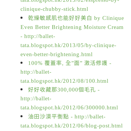
clinique-chubby-stick.html
乾燥敏感肌也能好好美白 by Clinique
Even Better Brightening Moisture Cream
-
http://ballet-
tata.blogspot.hk/2013/05/by-clinique-
even-better-brightening.html
100% 覆蓋率, 全”面” 激活修護 -
http://ballet-
tata.blogspot.hk/2012/08/100.html
好好收藏那300,000個毛孔 -
http://ballet-
tata.blogspot.hk/2012/06/300000.html
油田沙漠平衡點 -
http://ballet-
tata.blogspot.hk/2012/06/blog-post.html