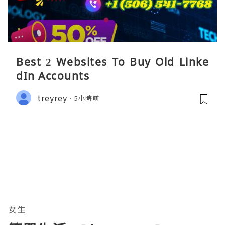
Best 2 Websites To Buy Old Linke
dIn Accounts
treyrey
5小時前
女生