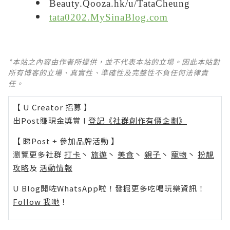
Beauty.Qooza.hk/u/TataCheung
tata0202.MySinaBlog.com
*本站之內容由作者所提供，並不代表本站的立場。因此本站對
所有博客的立場、真實性、準確性及完整性不負任何法律責
任。
【 U Creator 招募 】
出Post賺現金獎賞 l
登記《社群創作有價企劃》
【 睇Post + 參加品牌活動 】
瀏覽更多社群
打卡
丶
旅遊
丶
美食
丶
親子
丶
寵物
丶
扮靚
攻略
及
活動情報
U Blog開咗WhatsApp啦！發掘更多吃喝玩樂資訊！
Follow 我哋
！