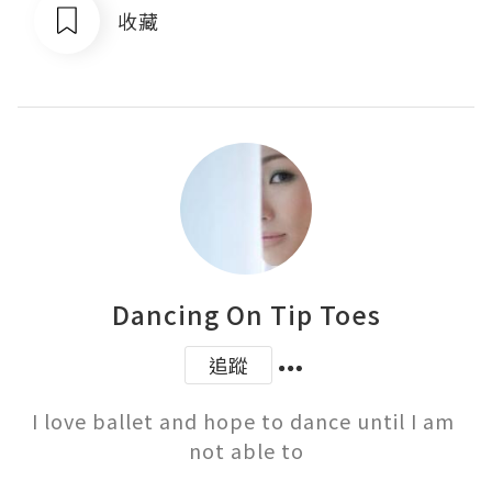
收藏
Dancing On Tip Toes
追蹤
I love ballet and hope to dance until I am 
not able to