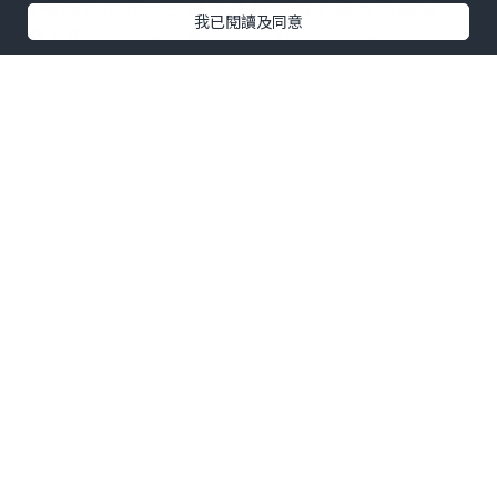
有時很怕用完一些
爽膚水用後留下黏笠的感覺,
我已閱讀及同意
愛上用 Phytomer 的 Rosee Visage Toning
Cleansing Lotion 玫瑰爽膚潔面露 就是因為它沒
有留下這樣的感覺, 而且使用時, 它更會帶來淡淡
的玫瑰香味, 用後皮膚清爽不笠.