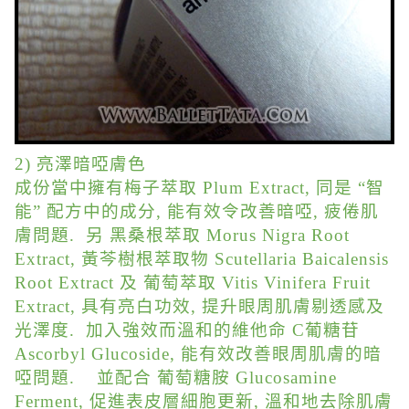
2) 亮澤暗啞膚色
成份當中擁有梅子萃取 Plum Extract, 同是 “智
能” 配方中的成分, 能有效令改善暗啞, 疲倦肌
膚問題. 另 黑桑根萃取 Morus Nigra Root
Extract, 黃芩樹根萃取物 Scutellaria Baicalensis
Root Extract 及 葡萄萃取 Vitis Vinifera Fruit
Extract, 具有亮白功效, 提升眼周肌膚剔透感及
光澤度. 加入強效而溫和的維他命 C葡糖苷
Ascorbyl Glucoside, 能有效改善眼周肌膚的暗
啞問題. 並配合 葡萄糖胺 Glucosamine
Ferment, 促進表皮層細胞更新, 溫和地去除肌膚