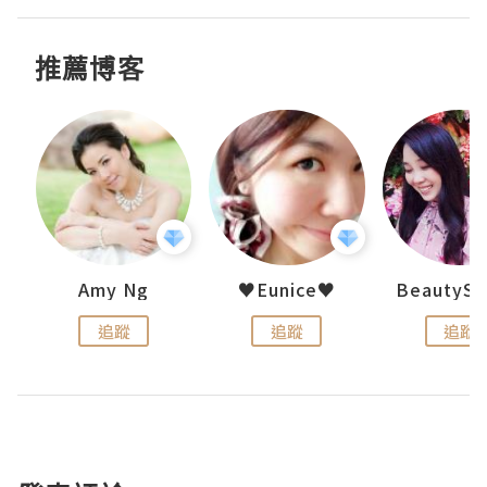
推薦博客
h 夏沫
Amy Ng
♥Eunice♥
追蹤
追蹤
追蹤