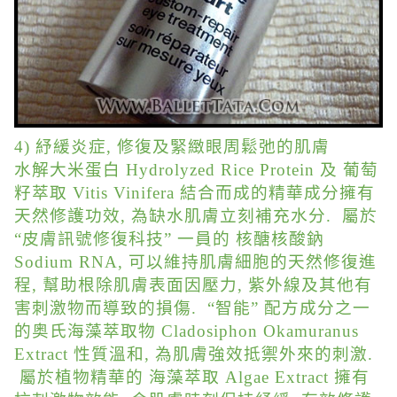
4) 紓緩炎症, 修復及緊緻眼周鬆弛的肌膚
水解大米蛋白 Hydrolyzed Rice Protein 及 葡萄
籽萃取 Vitis Vinifera 結合而成的精華成分擁有
天然修護功效, 為缺水肌膚立刻補充水分. 屬於
“皮膚訊號修復科技” 一員的 核醣核酸鈉
Sodium RNA, 可以維持肌膚細胞的天然修復進
程, 幫助根除肌膚表面因壓力, 紫外線及其他有
害刺激物而導致的損傷. “智能” 配方成分之一
的奥氏海藻萃取物 Cladosiphon Okamuranus
Extract 性質溫和, 為肌膚強效抵禦外來的刺激.
屬於植物精華的 海藻萃取 Algae Extract 擁有