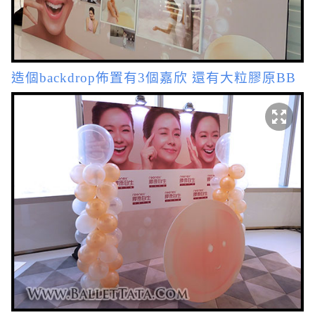
造個backdrop佈置有3個嘉欣 還有大粒膠原BB