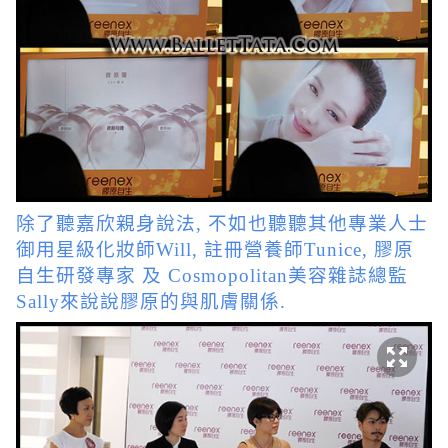
除了聽嘉欣親身說法, 不如也聽聽其他專業人士
御用星級化妝師Will, 註冊營養師Tunice, 膠原
自生研發專家 及 Cosmopolitan美容雜誌總監
Sally來說說膠原的與肌膚關係.