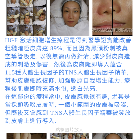
HGF 激活細胞增生療程是得到醫學證實能改善
粗糙暗啞皮膚達 89%, 而且因為黑頭粉刺被真
空導管吸走, 以後無需再做針清, 減少對皮膚造
成的刺激及傷害. 然後為皮膚隨即導入蘊含
115種人體生長因子的TNS人體生長因子精華,
幫助皮膚細胞復修, 加強膠原自我增生能力. 療
程後肌膚即時充滿水份, 透白光亮.
在這部份的療程當中, 皮膚感覺很有趣, 尤其是
當採頭吸啜皮膚時, 一個小範圍的皮膚被吸啜,
但隨後又會感到 TNS人體生長因子精華被發放
到皮膚上進行導入.
點擊圖片放大