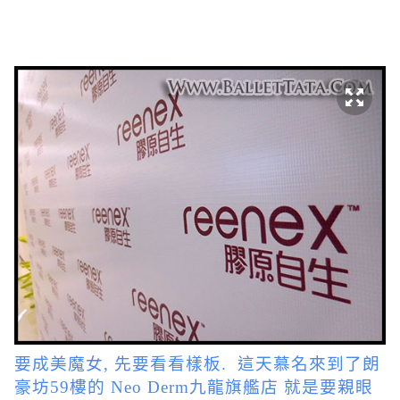
要成美魔女, 先要看看樣板. 這天慕名來到了朗
豪坊59樓的 Neo Derm九龍旗艦店 就是要親眼