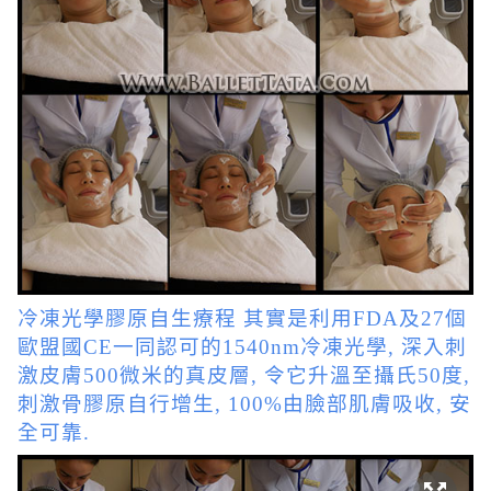
冷凍光學膠原自生療程 其實是利用FDA及27個
歐盟國CE一同認可的1540nm冷凍光學, 深入刺
激皮膚500微米的真皮層, 令它升溫至攝氏50度,
刺激骨膠原自行增生, 100%由臉部肌膚吸收, 安
全可靠.