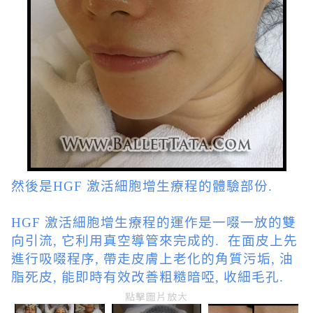
然後是HGF 激活細胞增生療程的體驗部份.
HGF 激活細胞增生療程的運作是一啜一放的雙
向引流, 它利用真空導管來完成的. 在面皮上先
進行吸啜程序, 帶走皮膚上老化的角質污垢, 油
脂死皮, 能即時有效改善粗糙暗啞, 收細毛孔.
點擊圖片放大