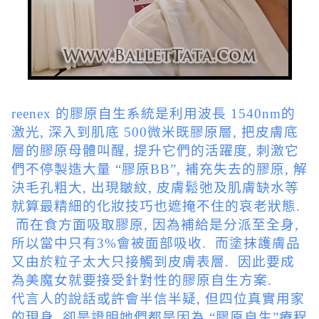
reenex 的膠原自生系統是利用波長 1540nm的
激光, 深入到肌底 500微米既膠原層, 把皮膚底
層的膠原母體叫醒, 提升它們的活躍度, 刺激它
們不停製造大量 “膠原BB”, 補充失去的膠原, 解
決毛孔粗大, 出現皺紋, 皮膚鬆弛及肌膚缺水等
就算最精細的化妝技巧也遮掩不住的哀老狀態.
而在食方面吸取膠原, 因為補給是分派至全身,
所以當中只有3%會被面部吸收. 而塗抹護膚品
又由於粒子太大只接觸到皮膚表層. 因此要成
為美魔女就要接受針對性的膠原自生方案.
代言人的說話或許會半信半疑, 但四位真實用家
的現身, 卻是證明她們都是因為 “膠原自生”療程