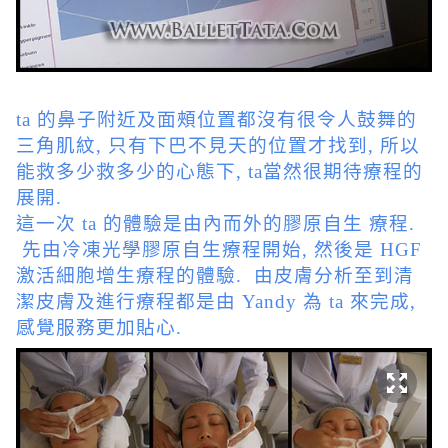
ta 的鼻子附近及面頰位置都沒有很令人鼓舞的
三角肌紋, 只有下巴不見天的位置才找到, 所以
能救多少救多少的心態下, ta當然很期待療程的
展開.
這一次 ta 的體驗是由內而外的膠原自生 療程.
先由冷凍光學膠原自生療程開始, 然後是 HGF
激活細胞增生療程的體驗. 由皮膚分析至到清
潔皮膚及進行療程都是由 Yandy 為 ta 來完成,
感覺服務更加貼心.