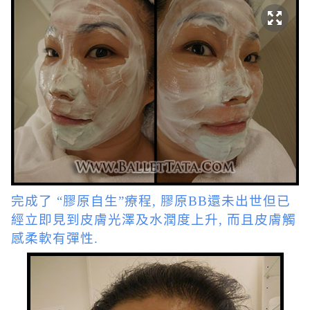
完成了
“膠原自生”療程, 膠原BB還未出世但已
經立即見到皮膚光澤及水潤度上升, 而且皮膚觸
感柔軟有彈性.