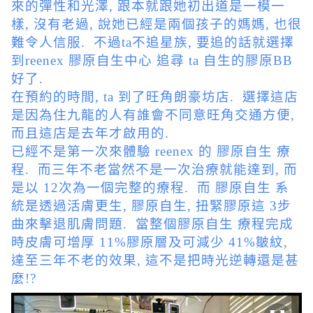
來的彈性和光澤, 跟本就跟她初出道是一模一
樣, 沒有老過, 說她已經是兩個孩子的媽媽, 也很
難令人信服. 不過ta不追星族, 要追的話就選擇
到reenex 膠原自生中心 追尋 ta 自生的膠原BB
好了.
在預約的時間, ta 到了旺角朗豪坊店. 選擇這店
是因為住九龍的人有誰會不同意旺角交通方便,
而且這店是去年才啟用的.
已經不是第一次來體驗 reenex 的 膠原自生 療
程. 而三年不老當然不是一次治療就能達到, 而
是以 12次為一個完整的療程. 而 膠原自生 系
統是透過活膚更生, 膠原自生, 扭緊膠原這 3步
曲來擊退肌膚問題. 當整個膠原自生 療程完成
時皮膚可增厚 11%膠原層及可減少 41%皺紋,
達至三年不老的效果, 這不是把時光逆轉還是甚
麼!?