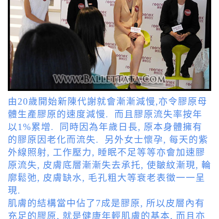
由20歲開始新陳代謝就會漸漸減慢,亦令膠原母
體生產膠原的速度減慢. 而且膠原流失率按年
以1%累增. 同時因為年歲日長, 原本身體擁有
的膠原因老化而流失. 另外女士懷孕, 每天的紫
外線照射, 工作壓力, 睡眠不足等等亦會加速膠
原流失, 皮膚底層漸漸失去承托, 使皺紋漸現, 輪
廓鬆弛, 皮膚缺水, 毛孔粗大等衰老表徵一一呈
現.
肌膚的結構當中佔了7成是膠原, 所以皮層內有
充足的膠原, 就是健康年輕肌膚的基本, 而且亦