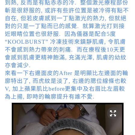
到熱, 反而是有點赤赤的冷. 整個激光療程部份
斬是很舒服的, 或許有些許位置是被冷得有點不
自在, 但若皮膚感到一丁點激光的熱力, 但就絕
對的只是一丁點而已的感覺. 就算激光打到接
近眼睛位置也很舒服. 因為儀器是配合5度
“KOOLBURST” 冷凍技術來鎮靜肌膚, 令肌膚
不會感到熱力帶來的刺痛. 而在療程後10天更
會感到肌膚更精神飽滿, 充滿光澤, 肌膚的幼紋
亦會減少.
來看一下右邊面皮的After 是明顯比左邊面的輪
廓特出了, 而虎紋是淡了, 右邊的腮位線條也較
V, 加上蘋果肌比before更集中及右眉比左眉較
為上揚, 即時的輪廓提升有誰不愛.