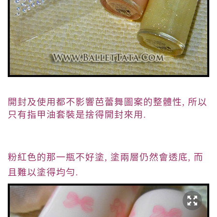
開封及使用都不影響芭蕾舞圖案的整體性, 所以
只有指甲油套裝是捨得開封來用.
粉紅色的那一瓶不好塗, 塗兩層仍然會透底, 而
且難以塗得均勻.