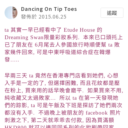
Dancing On Tip Toes
追蹤
發佈於 2015.06.25
ta 其實一早已經看中了 Etude House 的
Dreaming Swan限量彩妝系列
. 本來已口頭托上
已了朋友在 6月尾去人參國旅行時順便幫 ta 敗
家幾件回來, 可是中東呼吸道綜合症在韓爆
發…..
早兩三天 ta 竟然在香港專門店看到她們, 心想
入手是一定的了, 但選擇困難, 而且花紋都是壓
在粉上, 買來用的話早晚會磨平. 如果買來不用,
純收藏又太過敗家… 所以 ta 在第一天發現她
們的踪影, ta 可是午飯及下班是探訪了她們兩次
都沒有入手. 不過晚上被朋友的 facebook 照片
刺激之下, 第二天就乖乖去付款, 因為買滿額
HKD800 就可以連同同系列的化妝刷帶回家.