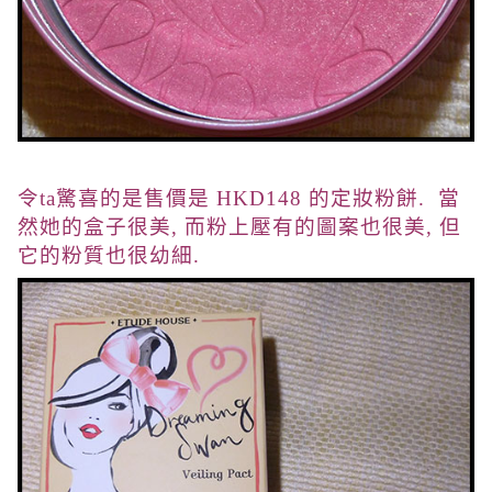
令ta驚喜的是售價是 HKD148 的定妝粉餅. 當
然她的盒子很美, 而粉上壓有的圖案也很美, 但
它的粉質也很幼細.