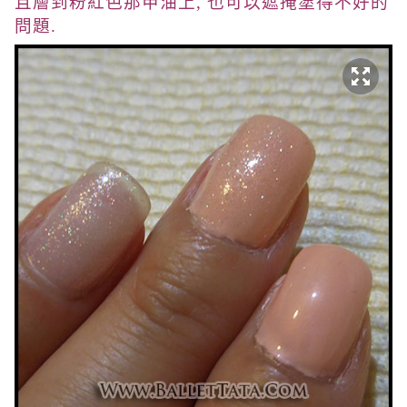
且層到粉紅色那甲油上, 也可以遮掩塗得不好的
問題.