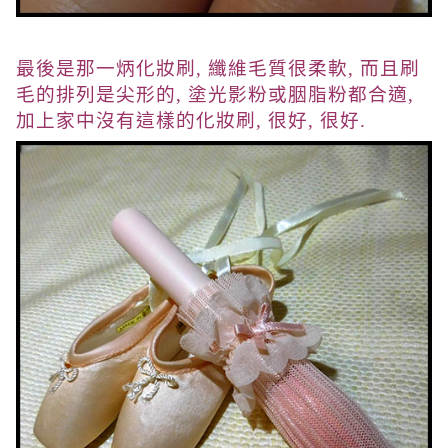
最後是那一炳化妝刷, 纖維毛質很柔軟, 而且刷
毛的排列是尖形的, 塗光影粉或胭脂粉都合適,
加上家中沒有這樣的化妝刷, 很好, 很好.