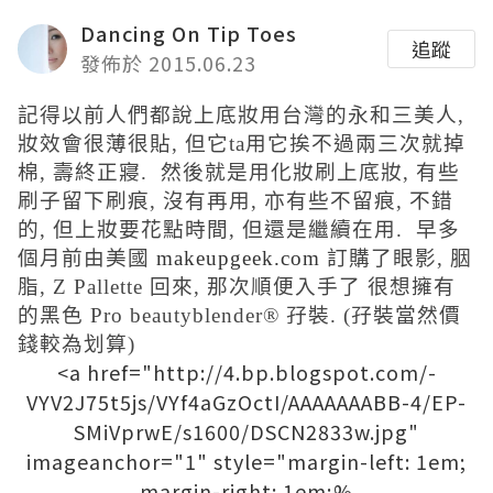
Dancing On Tip Toes
追蹤
發佈於 2015.06.23
記得以前人們都說上底妝用台灣的永和三美人,
妝效會很薄很貼, 但它ta用它挨不過兩三次就掉
棉, 壽終正寢. 然後就是用化妝刷上底妝, 有些
刷子留下刷痕, 沒有再用, 亦有些不留痕, 不錯
的, 但上妝要花點時間, 但還是繼續在用. 早多
個月前由美國
makeupgeek.com
訂購了眼影, 胭
脂, Z Pallette 回來, 那次順便入手了 很想擁有
的黑色 Pro beautyblender® 孖裝. (孖裝當然價
錢較為划算)
<a href="http://4.bp.blogspot.com/-
VYV2J75t5js/VYf4aGzOctI/AAAAAAABB-4/EP-
SMiVprwE/s1600/DSCN2833w.jpg"
imageanchor="1" style="margin-left: 1em;
margin-right: 1em;%