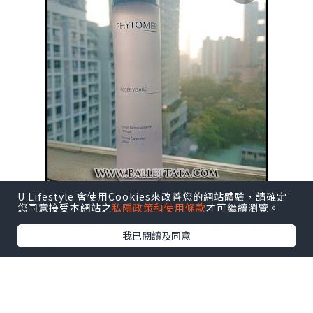
U Lifestyle 會使用Cookies來改善您的網站體驗，請確定
您同意接受本網站之
私隱政策和使用條款
才可繼續瀏覽。
有時很怕用完一些
爽膚水用後留下黏笠的感覺,
我已閱讀及同意
愛上用 Phytomer 的 Rosee Visage Toning
Cleansing Lotion 玫瑰爽膚潔面露 就是因為它沒
有留下這樣的感覺, 而且使用時, 它更會帶來淡淡
的玫瑰香味, 用後皮膚清爽不笠.