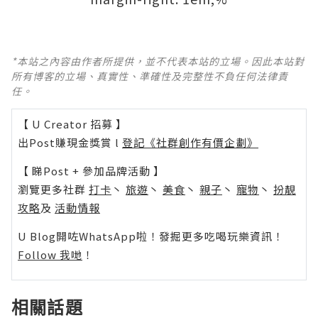
*本站之內容由作者所提供，並不代表本站的立場。因此本站對
所有博客的立場、真實性、準確性及完整性不負任何法律責
任。
【 U Creator 招募 】
出Post賺現金獎賞 l
登記《社群創作有價企劃》
【 睇Post + 參加品牌活動 】
瀏覽更多社群
打卡
丶
旅遊
丶
美食
丶
親子
丶
寵物
丶
扮靚
攻略
及
活動情報
U Blog開咗WhatsApp啦！發掘更多吃喝玩樂資訊！
Follow 我哋
！
相關話題