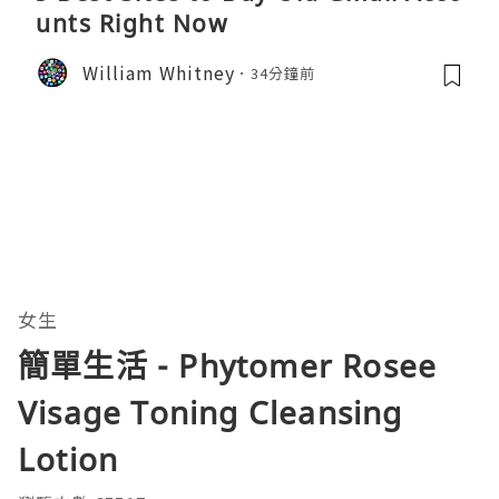
unts Right Now
William Whitney
34分鐘前
女生
簡單生活 - Phytomer Rosee
Visage Toning Cleansing
Lotion