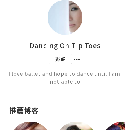
Dancing On Tip Toes
追蹤
I love ballet and hope to dance until I am 
not able to
推薦博客