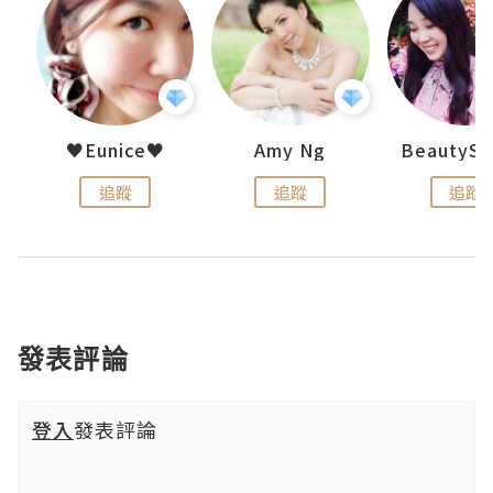
h 夏沫
♥Eunice♥
Amy Ng
追蹤
追蹤
追蹤
發表評論
登入
發表評論