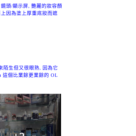
鏡頭/顯示屏, 艷麗的妝容顏
 面上因為塗上厚重底妝而遮
個牌子看來陌生但又很眼熟, 因為它
ta 這個比業餘更業餘的 OL
+2