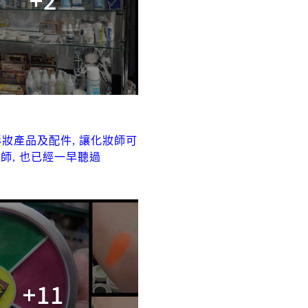
的彩妝產品及配件, 讓化妝師可
師, 也已經一早聽過
+11