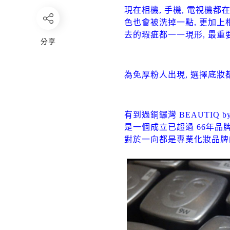
現在相機, 手機, 電視機
色也會被洗掉一點, 更加上
去的瑕疵都一一現形, 最重
分享
為免厚粉人出現, 選擇底妝
有到過銅鑼灣 BEAUTIQ by
是一個成立已超過 66年品牌.
對於一向都是專業化妝品牌的 K