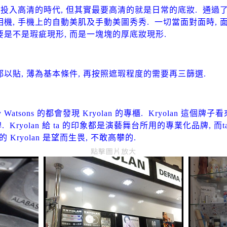
都在投入高清的時代, 但其實最要高清的就是日常的底妝. 通過了
相機, 手機上的自動美肌及手動美圖秀秀. 一切當面對面時,
要是不是瑕疵現形, 而是一塊塊的厚底妝現形.
都以貼, 薄為基本條件, 再按照遮瑕程度的需要再三篩選.
 Watsons 的都會發現 Kryolan 的專櫃. Kryolan 這
 Kryolan 給 ta 的印象都是演藝舞台所用的專業化品牌, 而
ryolan 是望而生畏, 不敢高攀的.
點擊圖片放大