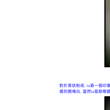
對於膏狀粉底, ta第一個印象
樣的開場白, 當然ta是跌眼鏡