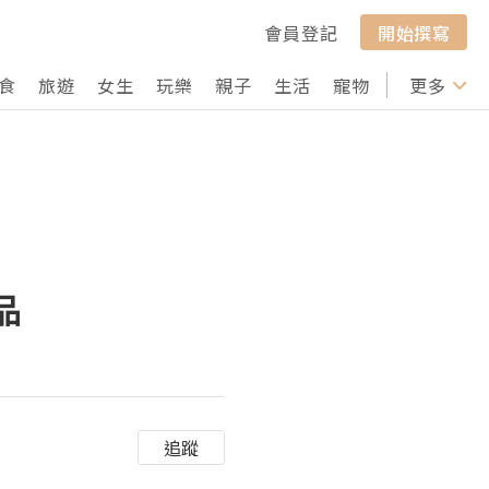
會員登記
開始撰寫
食
旅遊
女生
玩樂
親子
生活
寵物
行山
更多
打卡
品
追蹤