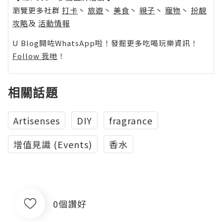
瀏覽更多社群
打卡
丶
旅遊
丶
美食
丶
親子
丶
寵物
丶
扮靚
攻略
及
活動情報
U Blog開咗WhatsApp啦！發掘更多吃喝玩樂資訊！
Follow 我哋
！
相關話題
Artisenses
DIY
fragrance
增值見識 (Events)
香水
0個讚好