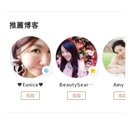
推薦博客
h 夏沫
♥Eunice♥
BeautySearch
Amy N
追蹤
追蹤
追蹤