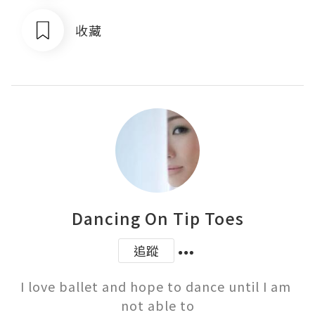
收藏
Dancing On Tip Toes
追蹤
I love ballet and hope to dance until I am 
not able to