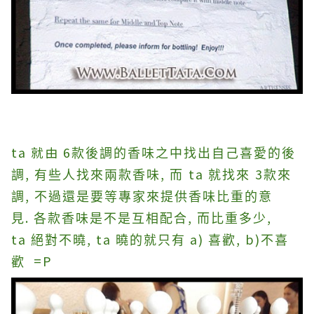
ta 就由 6
款後調的香味之中找出自己喜愛的後
,
,
ta
3
調
有些人找來兩款香味
而
就找來
款來
,
調
不過還是要等專家來提供香味比重的意
.
,
,
見
各款香味是不是互相配合
而比重多少
ta
, ta
a)
, b)
絕對不曉
曉的就只有
喜歡
不喜
=P
歡