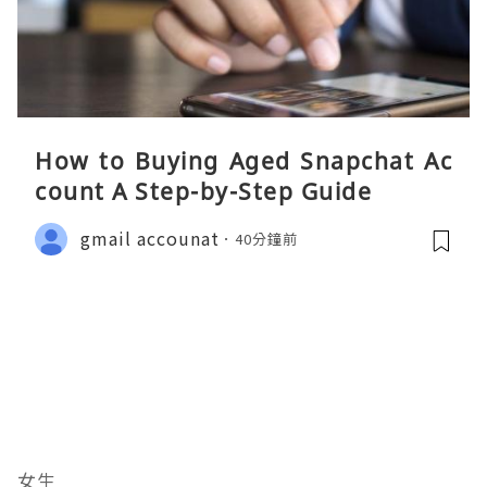
How to Buying Aged Snapchat Ac
count A Step-by-Step Guide
gmail accounat
40分鐘前
女生