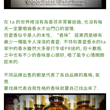
在
ta
的世界裡沒有為香芬非常著迷過
,
也沒有每
天一定要噴過香水才出門口的習慣
.
但愛香似乎是人的本性
, “
香味
”
這東西是總有
最少一種能令人深深的喜愛
.
不特別喜愛香水的
ta
家中的香水雖然大多是打令或
PR
送的
,
但十數瓶
之中也有不少的香味是心頭好
,
噴了能令心情開朗
起來的
.
不同品牌出售的都是代表了各自品牌的風格
,
氣
質
.
要找尋代表自我性格的香味就要自己找出來了
.