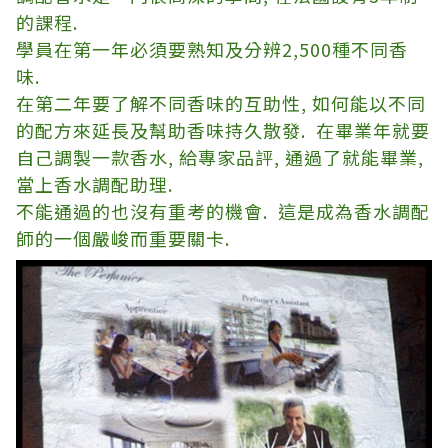
的課程
.
學員在第一年必須要熟知及分辨
2,500
種不同香
味
.
在第二年要了解不同香味的互助性
,
如何能以不同
的配方來延長及幫助香味持久散發
.
在畢業年就要
自己調製一款香水
,
給專家品評
,
通過了就能畢業
,
當上香水調配助理
.
不能通過的也沒有重考的機會
.
這是成為香水調配
師的一個嚴峻而重要關卡
.