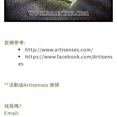
官網參考
:
http://www.artisenses.com/
https://www.facebook.com/Artisens
es
**
活動由
Artisenses
按排
找我嗎
?
Email: