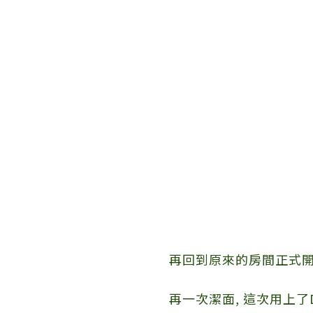
再回到原來的房間正式
再一次潔面, 這次用上了De