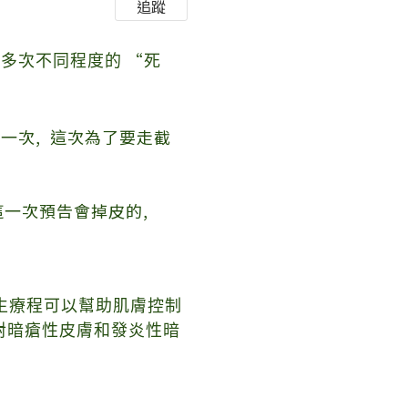
追蹤
“
過多次不同程度的
死
死地一次
,
這次為了要走截
這一次預告會掉皮的
,
生
療程可以幫助肌膚控制
針對暗瘡性皮膚和發炎性暗