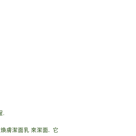
程.
.
白煥膚潔面乳
來潔面
它