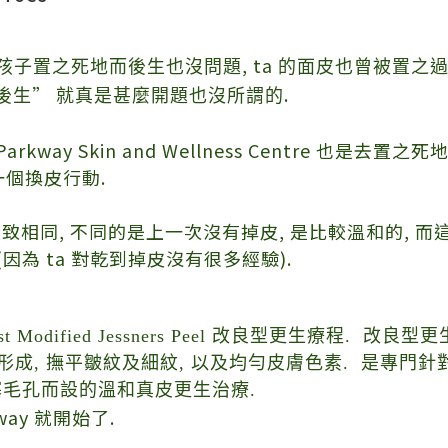
, ta
孩子置之死地而後生也沒問題
的面皮也曾被置之
”
.
後生
就真是甚麼開題也沒所謂的
way Skin and Wellness Centre 也是去置之
一個換皮行動
.
大致相同
,
不同的是上一次沒有掉皮
,
是比較溫和的
,
而
(
因為
ta
對乾到掉皮沒有很多經驗)
.
 Modified Jessners Peel 改良型更生療程.
改良型更
形成, 撫平皺紋及細紋, 以及均勻皮膚色素. 是專門
毛孔而設的溫和真皮更生治療.
way
就開始了
.