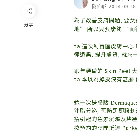
發佈於 2014.08.18
,
為了改善皮膚問題
要女
分享
”
“
地
所以只要能夠
而
ta
這次到百匯皮膚中心 Park
徑退黑, 提升膚質
,
就來
跟年頭做的
Skin Peel
ta
本以為掉皮沒有甚麼
這一次是體驗 Dermaquest
油脂分泌, 預防黑頭粉刺
瘡引起的色素沉澱及堵塞
按預約的時間抵達
Park