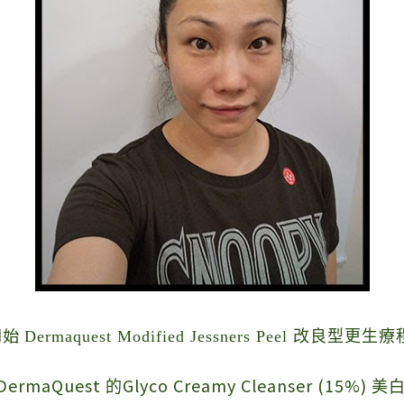
開始
Dermaquest Modified Jessners Peel 改良型更生療
rmaQuest
Glyco Creamy Cleanser (15%)
的
美