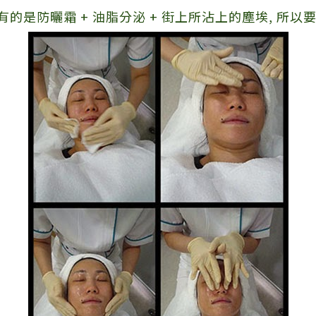
的是防曬霜 + 油脂分泌 + 街上所沾上的塵埃, 所以要