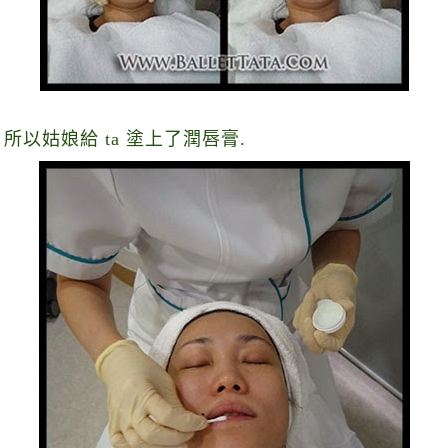
 所以姑娘給 ta 塗上了潤唇膏.