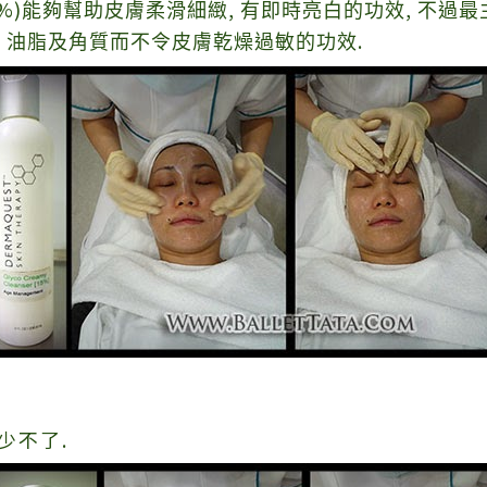
%)
,
,
能夠幫助皮膚柔滑細緻
有即時亮白的功效
不過最
,
.
油脂及角質而不令皮膚乾燥過敏的功效
少不了.