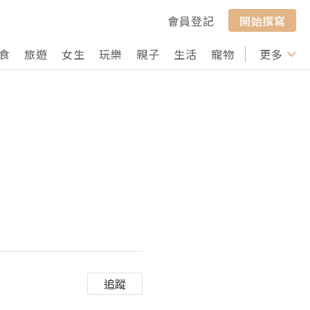
會員登記
開始撰寫
食
旅遊
女生
玩樂
親子
生活
寵物
行山
更多
打卡
追蹤