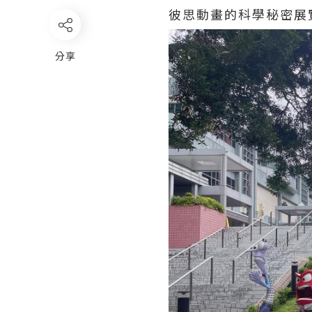
彼思動畫的科學秘密展
分享