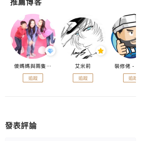
推薦博客
點滴
儍媽媽與兩隻小魔怪之家
艾米莉
追蹤
追蹤
追蹤
發表評論