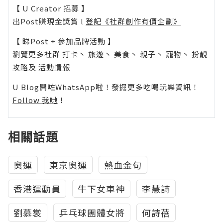
【 U Creator 招募 】
出Post賺現金獎賞 l
登記《社群創作有價企劃》
【 睇Post + 參加品牌活動 】
瀏覽更多社群
打卡
丶
旅遊
丶
美食
丶
親子
丶
寵物
丶
扮靚
攻略
及
活動情報
U Blog開咗WhatsApp啦！發掘更多吃喝玩樂資訊！
Follow 我哋
！
相關話題
奧運
東京奧運
熱血金句
香港運動員
牛下女車神
李慧詩
劉慕裳
乒乓球團體女將
何詩蓓