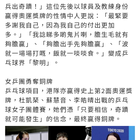
兵出奇蹟！」這位先後以球員及教練身份
贏得奧運獎牌的性情中人更說：「最緊要
多謝我自己，因為我自己的付出更加
多。」「我諗睇多啲鬼片喇，膽生毛就有
夠膽贏」、「夠膽出手先夠膽贏」、「波
就一場場打嘅，飯就一啖啖食。」變成乒
乓球界「黎明」。
女乒團勇奪銅牌
乒乓球項目，港隊亦贏得史上第2面奧運獎
牌，杜凱琹、蘇慧音、李皓晴出戰的乒乓
球女子團體賽，她們憑「只要相信，奇蹟
就可能發生」的信念，最終贏得銅牌。