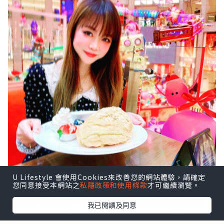
突然想食Tea，問咗幾間酒店High Tea都
Full Booking，點知同朋友到中環行下行
下，行到Landmark，Landmark入面間
Cafe飲下午茶，一於走去睇下有無位先！
U Lifestyle 會使用Cookies來改善您的網站體驗，請確定
您同意接受本網站之
私隱政策和使用條款
才可繼續瀏覽。
我已閱讀及同意