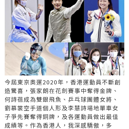
今屆東京奧運2020年，香港運動員不斷創
造驚喜，張家朗在花劍賽事中奪得金牌、
何詩蓓成為雙銀飛魚、乒乓球團體女將、
劉慕裳空手道個人形及李慧詩場地單車女
子爭先賽奪得銅牌，及各運動員做出最佳
成績等。作為香港人，我深感驕傲，多