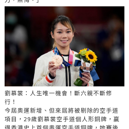
劉慕裳：人生唯一機會！斷六親不斷修
行！
今屆奧運新增、但來屆將被剔除的空手道
項目，29歲劉慕裳空手道個人形銅牌，贏
得香港史上首個奧運空手道銅牌，她賽後