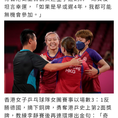
坦言幸運，「如果是早或遲4年，我都可能
無機會參加。」
香港女子乒乓球隊女團賽事以場數3：1反
勝德國，摘下銅牌，勇奪港乒史上第2面獎
牌，教練李靜賽後再連環爆出金句：「奇