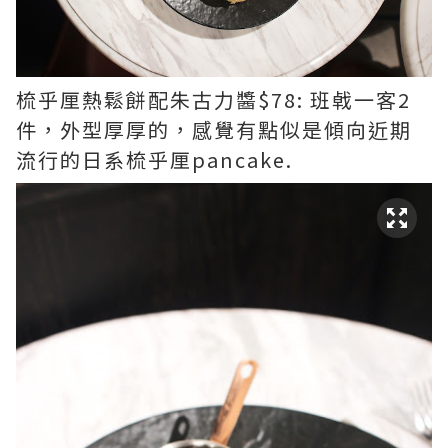
梳乎厘熱鬆餅配朱古力醬$78: 班㦸一客2
件，外型厚厚的，感覺有點似是傾向近期
流行的日系梳乎厘pancake.