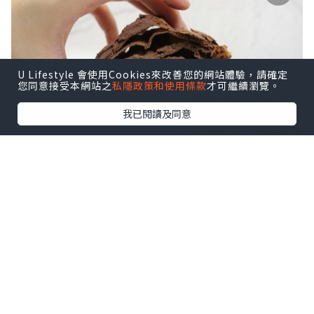
U Lifestyle 會使用Cookies來改善您的網站體驗，請確定
您同意接受本網站之
私隱政策和使用條款
才可繼續瀏覽。
我已閱讀及同意
之所以叫髒髒包，係因為個包嘅千層酥皮同上面
嘅朱古力粉會係食嘅過程不斷散落，整到隻手好
污髒！