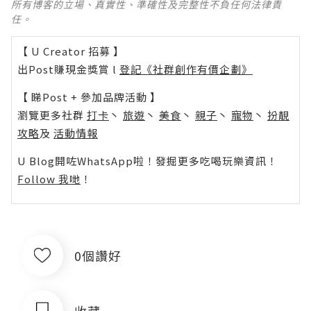
所有博客的立場、真實性、準確性及完整性不負任何法律責
任。
【 U Creator 招募 】
出Post賺現金獎賞 l
登記《社群創作有價企劃》
【 睇Post + 參加品牌活動 】
瀏覽更多社群
打卡
丶
旅遊
丶
美食
丶
親子
丶
寵物
丶
扮靚
攻略
及
活動情報
U Blog開咗WhatsApp啦！發掘更多吃喝玩樂資訊！
Follow 我哋
！
0個讚好
收藏