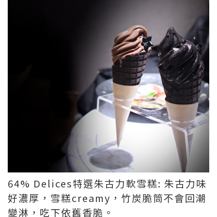
64% Delices特選朱古力軟雪糕: 朱古力味
好濃厚，雪糕creamy，竹炭脆筒不會回潮
變淋，吃下依舊香脆。