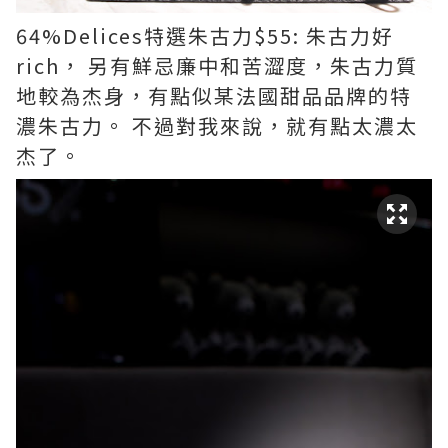
64%Delices特選朱古力$55: 朱古力好
rich， 另有鮮忌廉中和苦澀度，朱古力質
地較為杰身，有點似某法國甜品品牌的特
濃朱古力。 不過對我來說，就有點太濃太
杰了。