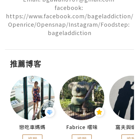
facebook: 
https://www.facebook.com/bageladdiction/

Openrice/Opensnap/Instagram/Foodstep: 
bageladdiction
推薦博客
戀吃車媽媽
Fabrice 嚐味
窩夫與蝦
追蹤
追蹤
追蹤