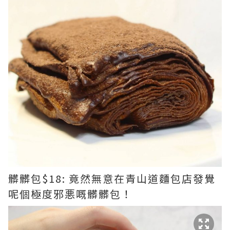
髒髒包$18: 竟然無意在青山道麵包店發覺
呢個極度邪悪嘅髒髒包！