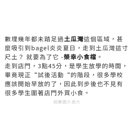
數埋幾年都未踏足過
土瓜灣
這個區域，甚
麼吸引到bagel炎炎夏日，走到土瓜灣這寸
尺土？ 就要為了它 -
榮幸小食檔
。
走到店門，3點45分，是學生放學的時間，
畢竟現正“試後活動“的階段，很多學校
應該開始早放的了，因此到步後也不見有
很多學生圍著店門外買小食。
點擊圖片放大