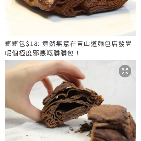
髒髒包$18: 竟然無意在青山道麵包店發覺
呢個極度邪悪嘅髒髒包！