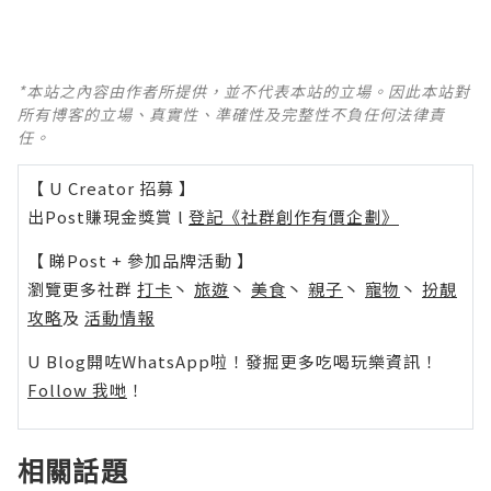
*本站之內容由作者所提供，並不代表本站的立場。因此本站對
所有博客的立場、真實性、準確性及完整性不負任何法律責
任。
【 U Creator 招募 】
出Post賺現金獎賞 l
登記《社群創作有價企劃》
【 睇Post + 參加品牌活動 】
瀏覽更多社群
打卡
丶
旅遊
丶
美食
丶
親子
丶
寵物
丶
扮靚
攻略
及
活動情報
U Blog開咗WhatsApp啦！發掘更多吃喝玩樂資訊！
Follow 我哋
！
相關話題