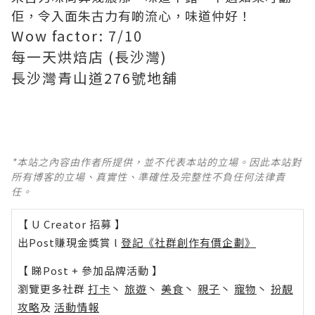
佢，令入面朱古力有啲流心，味道仲好！
Wow factor: 7/10
每一天烘焙店 (長沙灣)
長沙灣青山道276號地舖
*本站之內容由作者所提供，並不代表本站的立場。因此本站對
所有博客的立場、真實性、準確性及完整性不負任何法律責
任。
【 U Creator 招募 】
出Post賺現金獎賞 l
登記《社群創作有價企劃》
【 睇Post + 參加品牌活動 】
瀏覽更多社群
打卡
丶
旅遊
丶
美食
丶
親子
丶
寵物
丶
扮靚
攻略
及
活動情報