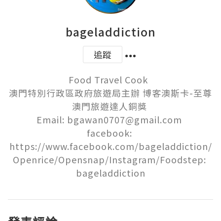
bageladdiction
追蹤
Food Travel Cook  

澳門特別行政區政府旅遊局主辦 博客澳斯卡-至尊
澳門旅遊達人銅獎 

Email: bgawan0707@gmail.com 

facebook: 
https://www.facebook.com/bageladdiction/

Openrice/Opensnap/Instagram/Foodstep: 
bageladdiction