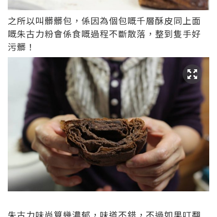
之所以叫髒髒包，係因為個包嘅千層酥皮同上面
嘅朱古力粉會係食嘅過程不斷散落，整到隻手好
污髒！
朱古力味尚算幾濃郁，味道不錯，不過如果叮翻