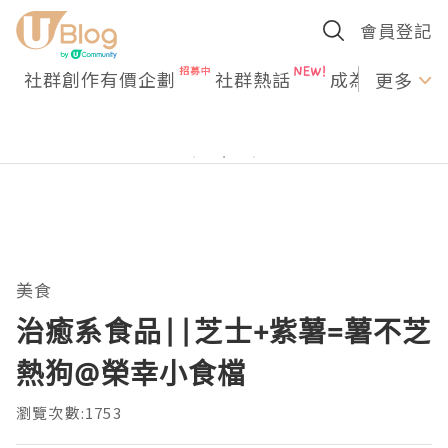
會員登記
社群創作有價企劃
社群熱話
成為U Creato
更多
美食
治癒系食品||芝士+紫薯=薯不芝
熱狗@榮幸小食檔
瀏覽次數:1753