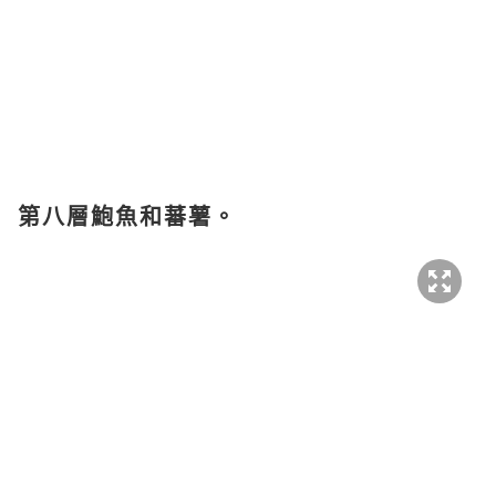
第八層鮑魚和蕃薯。