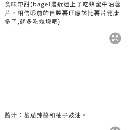
食味帶甜(bagel最近迷上了吃蜂蜜牛油薯
片，相信眼前的自製薯仔應該比薯片健康
多了,就多吃幾塊吧)
醬汁：蕃茄辣醬和柚子豉油。