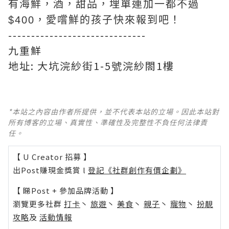
有海鮮，酒，甜品，埋單連加一都不過
$400，愛嚐鮮的孩子快來報到吧！
------------------------------
九重鮮
地址: 大坑浣紗街1-5號浣紗閤1樓
*本站之內容由作者所提供，並不代表本站的立場。因此本站對
所有博客的立場、真實性、準確性及完整性不負任何法律責
任。
【 U Creator 招募 】
出Post賺現金獎賞 l
登記《社群創作有價企劃》
【 睇Post + 參加品牌活動 】
瀏覽更多社群
打卡
丶
旅遊
丶
美食
丶
親子
丶
寵物
丶
扮靚
攻略
及
活動情報