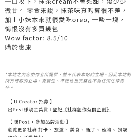
一口咬下，抹茶cream不會死甜，帶少少
微甘。 零食來說，抹茶味真旳算很不差，
加上小妹本來就很愛吃oreo, 一啖一塊，
悔恨沒有多買幾包
Wow factor: 8.5/10
購於惠康
*本站之內容由作者所提供，並不代表本站的立場。因此本站對
所有博客的立場、真實性、準確性及完整性不負任何法律責
任。
【 U Creator 招募 】
出Post賺現金獎賞 l
登記《社群創作有價企劃》
【 睇Post + 參加品牌活動 】
瀏覽更多社群
打卡
丶
旅遊
丶
美食
丶
親子
丶
寵物
丶
扮靚