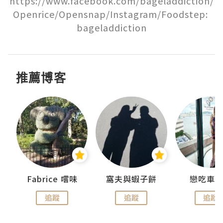
https://www.facebook.com/bageladdiction/

Openrice/Opensnap/Instagram/Foodstep: 
bageladdiction
推薦博客
Fabrice 嚐味
窩夫與蝦子餅
戀吃車
追蹤
追蹤
追蹤