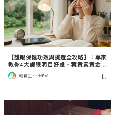
【護眼保健功效與挑選全攻略】：專家
教你4大護眼明目好處、葉黃素黃金比
例與挑選秘訣
輕養生
4小時前