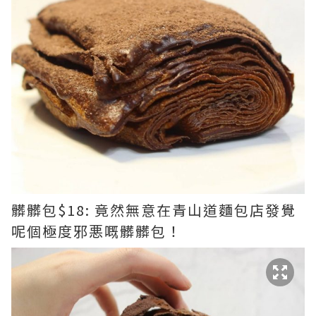
髒髒包$18: 竟然無意在青山道麵包店發覺
呢個極度邪悪嘅髒髒包！