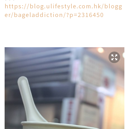
https://blog.ulifestyle.com.hk/blogg
er/bageladdiction/?p=2316450