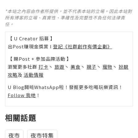
*本站之內容由作者所提供，並不代表本站的立場。因此本站對
所有博客的立場、真實性、準確性及完整性不負任何法律責
任。
【 U Creator 招募 】
出Post賺現金獎賞 l
登記《社群創作有價企劃》
【 睇Post + 參加品牌活動 】
瀏覽更多社群
打卡
丶
旅遊
丶
美食
丶
親子
丶
寵物
丶
扮靚
攻略
及
活動情報
U Blog開咗WhatsApp啦！發掘更多吃喝玩樂資訊！
Follow 我哋
！
相關話題
夜市
夜市特集