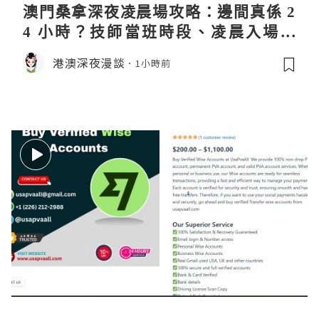
澳門桑拿深夜凌晨場攻略：邊間真係 2
4 小時？技師當班時段、凌晨入場流
程、過夜安排一次過講清
港澳深夜漫談
1小時前