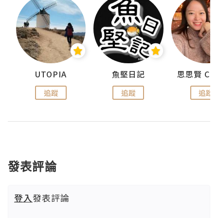
urnal
UTOPIA
魚堅日記
追蹤
追蹤
追蹤
發表評論
登入
發表評論