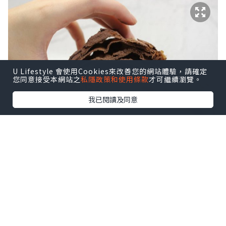
U Lifestyle 會使用Cookies來改善您的網站體驗，請確定
您同意接受本網站之
私隱政策和使用條款
才可繼續瀏覽。
我已閱讀及同意
之所以叫髒髒包，係因為個包嘅千層酥皮同上面
嘅朱古力粉會係食嘅過程不斷散落，整到隻手好
污髒！