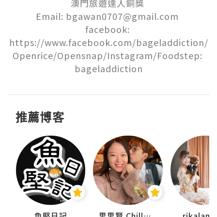
澳門旅遊達人銅獎 

Email: bgawan0707@gmail.com 

facebook: 
https://www.facebook.com/bageladdiction/

Openrice/Opensnap/Instagram/Foodstep: 
bageladdiction
推薦博客
urnal
魚堅日記
思思賢 ChillMyBabe
rikala