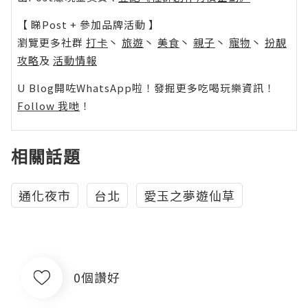
【 睇Post + 參加品牌活動 】
瀏覽更多社群
打卡
丶
旅遊
丶
美食
丶
親子
丶
寵物
丶
扮靚
攻略
及
活動情報
U Blog開咗WhatsApp啦！發掘更多吃喝玩樂資訊！
Follow 我哋
！
相關話題
通化夜市
台北
愛玉之夢遊仙草
0個讚好