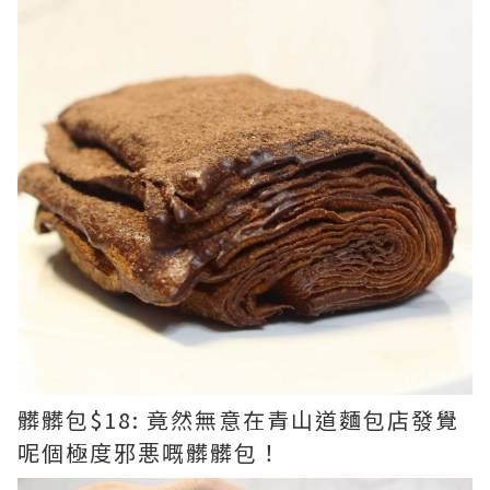
髒髒包$18: 竟然無意在青山道麵包店發覺
呢個極度邪悪嘅髒髒包！