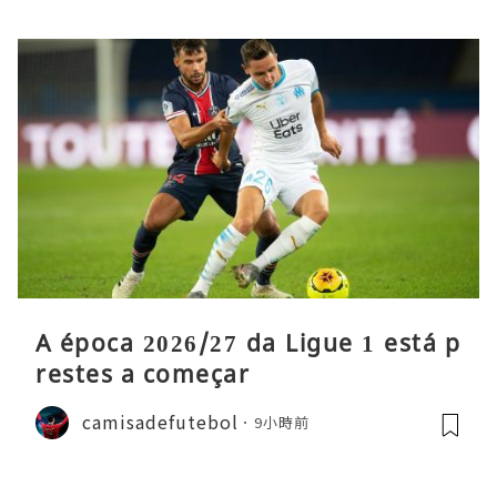
A época 2026/27 da Ligue 1 está p
restes a começar
camisadefutebol
9小時前