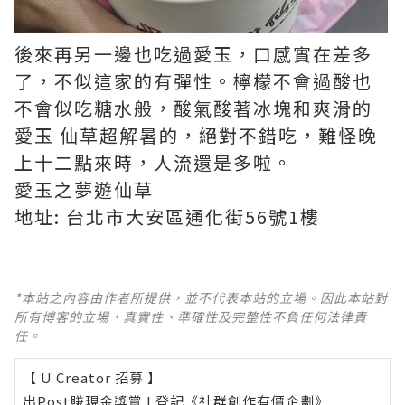
後來再另一邊也吃過愛玉，口感實在差多
了，不似這家的有彈性。檸檬不會過酸也
不會似吃糖水般，酸氣酸著冰塊和爽滑的
愛玉 仙草超解暑的，絕對不錯吃，難怪晚
上十二點來時，人流還是多啦。
愛玉之夢遊仙草
地址: 台北市大安區通化街56號1樓
*本站之內容由作者所提供，並不代表本站的立場。因此本站對
所有博客的立場、真實性、準確性及完整性不負任何法律責
任。
【 U Creator 招募 】
出Post賺現金獎賞 l
登記《社群創作有價企劃》