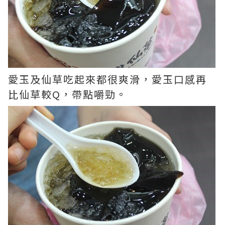
愛玉及仙草吃起來都很爽滑，愛玉口感再
比仙草較Q，帶點嚼勁。