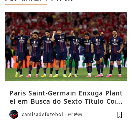
Paris Saint-Germain Enxuga Plant
el em Busca do Sexto Título Cons
ecutivo da Liga
camisadefutebol
9小時前