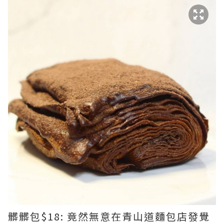
髒髒包$18: 竟然無意在青山道麵包店發覺