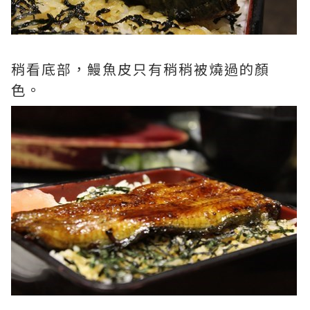
稍看底部，鰻魚皮只有稍稍被燒過的顏
色。