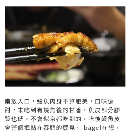
甫放入口，鰻魚肉身不算肥美，口味偏
甜，未吃到有燒焦後的甘香，魚皮部分膠
質也低，不會似京都吃到的，吃後鰻魚皮
會整個抿黏在吞頭的感覺。 bagel在想，