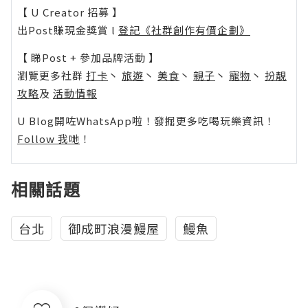
【 U Creator 招募 】
出Post賺現金獎賞 l
登記《社群創作有價企劃》
【 睇Post + 參加品牌活動 】
瀏覽更多社群
打卡
丶
旅遊
丶
美食
丶
親子
丶
寵物
丶
扮靚
攻略
及
活動情報
U Blog開咗WhatsApp啦！發掘更多吃喝玩樂資訊！
Follow 我哋
！
相關話題
台北
御成町浪漫鰻屋
鰻魚