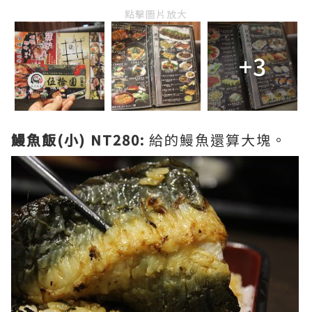
點擊圖片放大
+3
鰻魚飯(小) NT280:
給的鰻魚還算大塊。