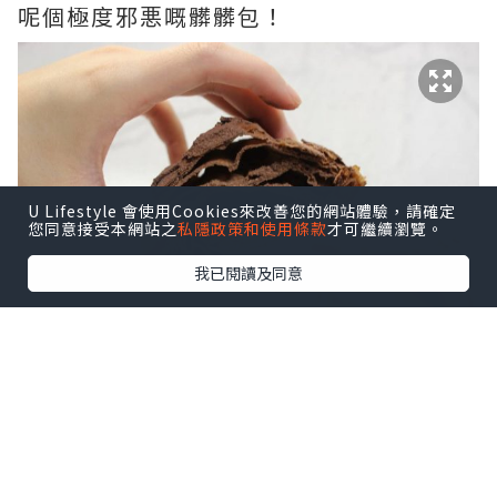
呢個極度邪悪嘅髒髒包！
U Lifestyle 會使用Cookies來改善您的網站體驗，請確定
您同意接受本網站之
私隱政策和使用條款
才可繼續瀏覽。
我已閱讀及同意
之所以叫髒髒包，係因為個包嘅千層酥皮同上面
嘅朱古力粉會係食嘅過程不斷散落，整到隻手好
污髒！