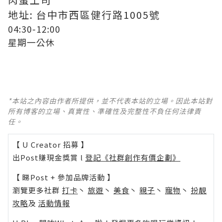
地址: 台中市西區健行路1005號
04:30-12:00
星期一公休
*本站之內容由作者所提供，並不代表本站的立場。因此本站對
所有博客的立場、真實性、準確性及完整性不負任何法律責
任。
【 U Creator 招募 】
出Post賺現金獎賞 l
登記《社群創作有價企劃》
【 睇Post + 參加品牌活動 】
瀏覽更多社群
打卡
丶
旅遊
丶
美食
丶
親子
丶
寵物
丶
扮靚
攻略
及
活動情報