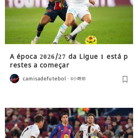
A época 2026/27 da Ligue 1 está p
restes a começar
camisadefutebol
8小時前