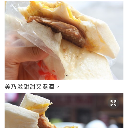
美乃滋甜甜又濕潤。