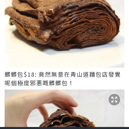
髒髒包$18: 竟然無意在青山道麵包店發覺
呢個極度邪悪嘅髒髒包！