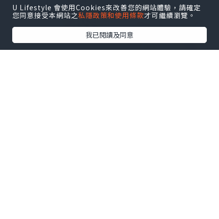
U Lifestyle 會使用Cookies來改善您的網站體驗，請確定
您同意接受本網站之
私隱政策和使用條款
才可繼續瀏覽。
我已閱讀及同意
之所以叫髒髒包，係因為個包嘅千層酥皮同上面
嘅朱古力粉會係食嘅過程不斷散落，整到隻手好
污髒！