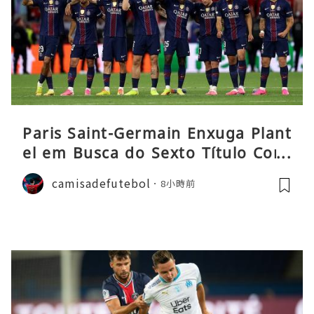
Paris Saint-Germain Enxuga Plant
el em Busca do Sexto Título Cons
ecutivo da Liga
camisadefutebol
8小時前