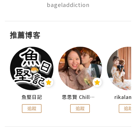
bageladdiction
推薦博客
urnal
魚堅日記
思思賢 ChillMyBabe
rikala
追蹤
追蹤
追蹤