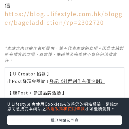
信
https://blog.ulifestyle.com.hk/blogg
er/bageladdiction/?p=2302720
*本站之內容由作者所提供，並不代表本站的立場。因此本站對
所有博客的立場、真實性、準確性及完整性不負任何法律責
任。
【 U Creator 招募 】
出Post賺現金獎賞 l
登記《社群創作有價企劃》
【 睇Post + 參加品牌活動 】
瀏覽更多社群
打卡
丶
旅遊
丶
美食
丶
親子
丶
寵物
丶
扮靚
U Lifestyle 會使用Cookies來改善您的網站體驗，請確定
攻略
及
活動情報
您同意接受本網站之
私隱政策和使用條款
才可繼續瀏覽。
U Blog開咗WhatsApp啦！發掘更多吃喝玩樂資訊！
我已閱讀及同意
Follow 我哋
！