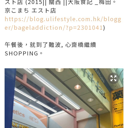
スト店 (2015|| 關西 ||大阪食記 _梅田。
京こまち エスト店
https://blog.ulifestyle.com.hk/blogg
er/bageladdiction/?p=2301041
)
午餐後，就到了難波, 心齋橋繼續
SHOPPING。