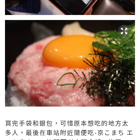
買完手袋和銀包，可惜原本想吃的地方太
多人，最後在車站附近隨便吃-京こまち エ