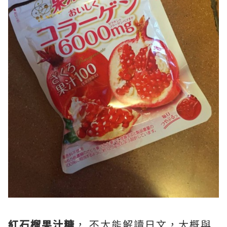
紅石榴果汁糖
， 不太能解讀日文，大概與