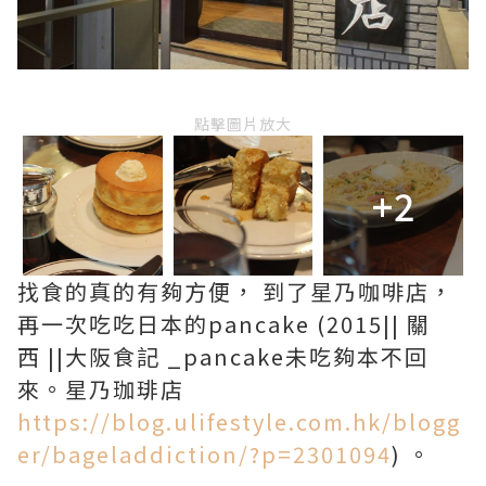
點擊圖片放大
+2
找食的真的有夠方便， 到了星乃咖啡店，
再一次吃吃日本的pancake (2015|| 關
西 ||大阪食記 _pancake未吃夠本不回
來。星乃珈琲店
https://blog.ulifestyle.com.hk/blogg
er/bageladdiction/?p=2301094
) 。