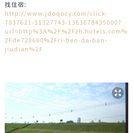
找住宿:
http://www.jdoqocy.com/click-
7837621-11327743-1363678435000?
url=http%3A%2F%2Fzh.hotels.com%
2Fde728660%2Fri-ben-da-ban-
jiudian%2F