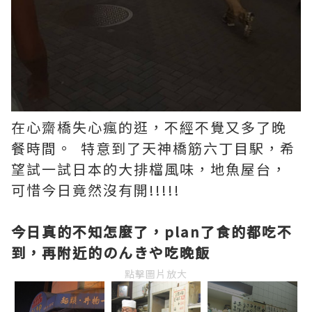
在心齋橋失心瘋的逛，不經不覺又多了晚
餐時間。 特意到了天神橋筋六丁目駅，希
望試一試日本的大排檔風味，地魚屋台，
可惜今日竟然沒有開!!!!!
今日真的不知怎麼了，plan了食的都吃不
到，再附近的のんきや吃晚飯
點擊圖片放大