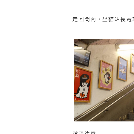
走回閘內，坐貓站長電
孩子注意