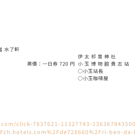
當 水了軒
伊 太 祁 曾 神 社
票價：一日券 720 円
小 玉 博 物 館 貴 志 站
○小玉站長
○小玉咖啡屋
.com/click-7837621-11327743-13636784350
zh.hotels.com%2Fde728660%2Fri-ben-da-