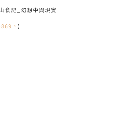
和歌山食記_幻想中與現實
00869。
)