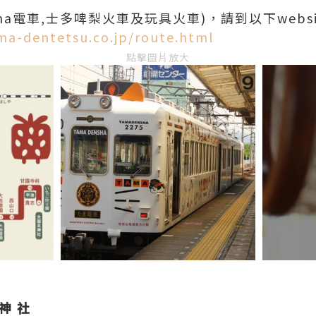
ma電車,士多啤梨火車及玩具火車)，請到以下webs
a-dentetsu.co.jp/route.html
點擊圖片放大
神 社