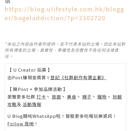
信
https://blog.ulifestyle.com.hk/blogg
er/bageladdiction/?p=2302720
*本站之內容由作者所提供，並不代表本站的立場。因此本站對
所有博客的立場、真實性、準確性及完整性不負任何法律責
任。
【 U Creator 招募 】
出Post賺現金獎賞 l
登記《社群創作有價企劃》
【 睇Post + 參加品牌活動 】
瀏覽更多社群
打卡
丶
旅遊
丶
美食
丶
親子
丶
寵物
丶
扮靚
攻略
及
活動情報
U Blog開咗WhatsApp啦！發掘更多吃喝玩樂資訊！
Follow 我哋
！