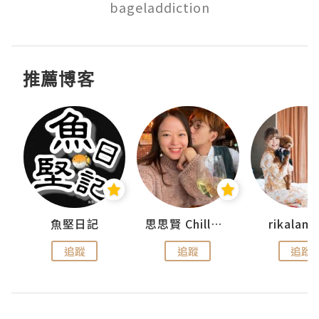
bageladdiction
推薦博客
urnal
魚堅日記
思思賢 ChillMyBabe
rikala
追蹤
追蹤
追蹤