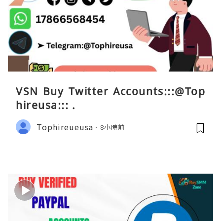
VSN Buy Twitter Accounts:::@Top
hireusa::: .
Tophireueusa
8小時前