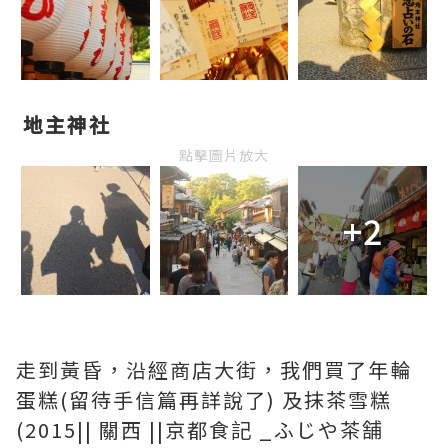
地主神社
點擊圖片放大
+2
走到黃昏，沿經商店大街，我們買了年輪
蛋糕(留待手信篇再詳說了) 及抹茶雪糕
(2015|| 關西 ||京都食記 _ふじや茶舗