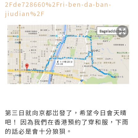
2Fde728660%2Fri-ben-da-ban-
jiudian%2F
第三日就向京都岀發了，希望今日會天晴
吧！ 因為我們在香港預約了穿和服，下雨
的話必是會十分狼狽。