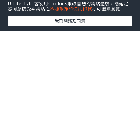
U Lifestyle 會使用Cookies來改善您的網站體驗，請確定
您同意接受本網站之
私隱政策和使用條款
才可繼續瀏覽。
我已閱讀及同意
之所以叫髒髒包，係因為個包嘅千層酥皮同上面
嘅朱古力粉會係食嘅過程不斷散落，整到隻手好
污髒！