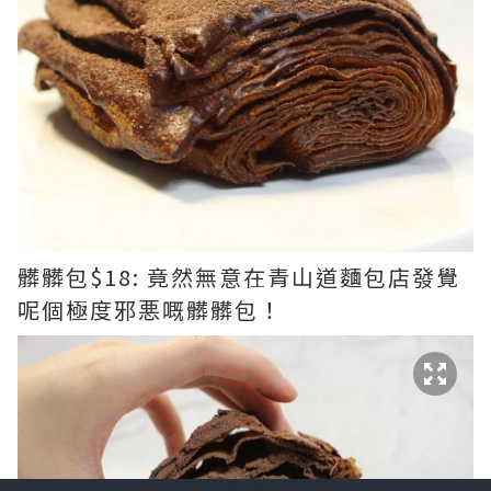
髒髒包$18: 竟然無意在青山道麵包店發覺
呢個極度邪悪嘅髒髒包！