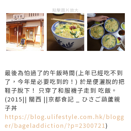
點擊圖片放大
最後為怕過了的午飯時間(上年已經吃不到
了，今年是必要吃到的！) 於是便灑脫的把
鞋子脫下！ 只穿了和服襪子走到 吃飯。
(2015|| 關西 ||京都食記 _ ひさご葫蘆親
子丼
https://blog.ulifestyle.com.hk/blogg
er/bageladdiction/?p=2300721
)