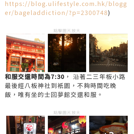
https://blog.ulifestyle.com.hk/blogg
er/bageladdiction/?p=2300748
)
點擊圖片放大
和服交還時間為7:30
， 沿著二三年板小路
最後經八板神社到衹園，不夠時間吃晚
飯，唯有坐的士回夢館交還和服。
點擊圖片放大