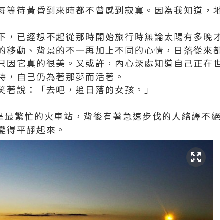
每等待黃昏到來時都不曾感到寂寞。因為我知道，
下，已經想不起從那時開始旅行時無論太陽有多晚
的移動、背景的不一再加上不同的心情，日落從來
只因它真的很美。又或許，內心深處知道自己正在
時，自己仍為著那夢而活著。
笑著說：「去吧，追日落的女孩。」
ion，應是最繁忙的火車站，背後有著急速步伐的人絡繹
變得平靜起來。