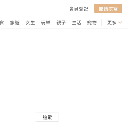
會員登記
開始撰寫
食
旅遊
女生
玩樂
親子
生活
寵物
行山
更多
打卡
追蹤