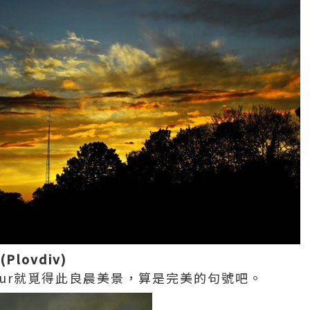
lovdiv)
g Tour就覓得此良晨美景，算是完美的句號吧。