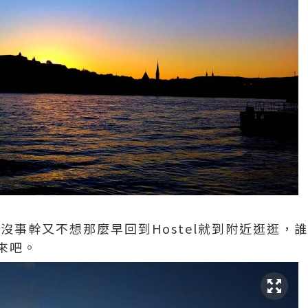
某天沒事幹又不想那麼早回到Hostel就到附近逛逛
來吧。