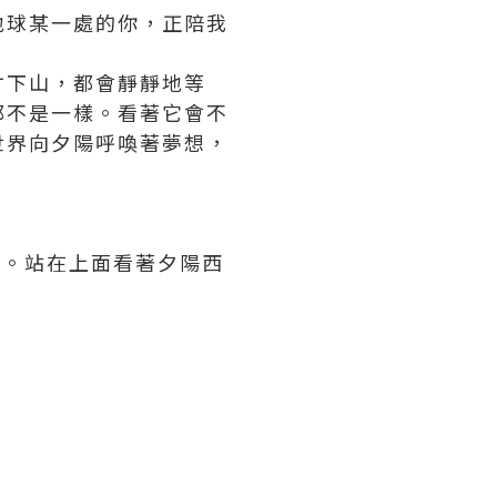
地球某一處的你，正陪我
才下山，都會靜靜地等
都不是一樣。看著它會不
世界向夕陽呼喚著夢想，
不絕。站在上面看著夕陽西