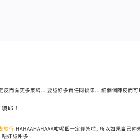
反而有更多束縛... 要諗好多責任同後果... 細個個陣反而可
。噢耶！
去旅行
HAHAAHAHAAA咁呢個一定係架啦, 所以如果自己
, 唔好諗咁多