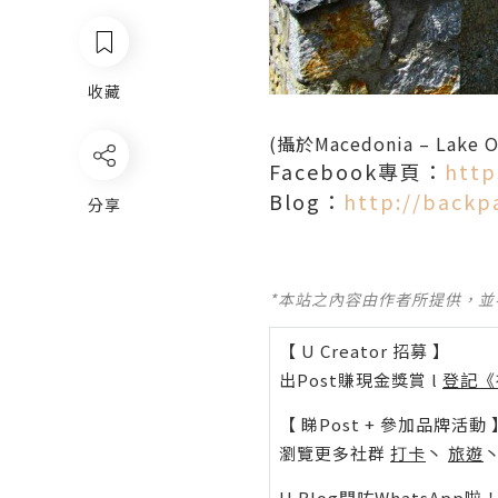
收藏
(攝於Macedonia – Lake O
Facebook專頁：
http
Blog：
http://backp
分享
*本站之內容由作者所提供，
【 U Creator 招募 】
出Post賺現金獎賞 l
登記《
【 睇Post + 參加品牌活動 
瀏覽更多社群
打卡
丶
旅遊
U Blog開咗WhatsAp