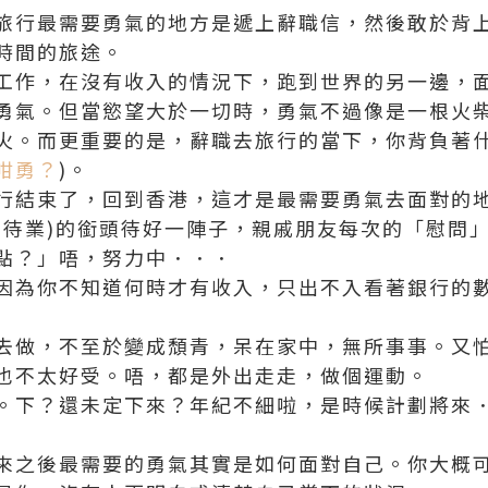
旅行最需要勇氣的地方是遞上辭職信，然後敢於背
時間的旅途。
工作，在沒有收入的情況下，跑到世界的另一邊，
勇氣。但當慾望大於一切時，勇氣不過像是一根火
火。而更重要的是，辭職去旅行的當下，你背負著什
咁勇？
)。
行結束了，回到香港，這才是最需要勇氣去面對的
：待業)的銜頭待好一陣子，親戚朋友每次的「慰問
點？」唔，努力中．．．
因為你不知道何時才有收入，只出不入看著銀行的
去做，不至於變成頹青，呆在家中，無所事事。又
也不太好受。唔，都是外出走走，做個運動。
。下？還未定下來？年紀不細啦，是時候計劃將來
來之後最需要的勇氣其實是如何面對自己。你大概