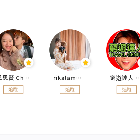
思思賢 ChillMyBabe
rikalammm
窮遊達人 Mr.TravelGe
追蹤
追蹤
追蹤