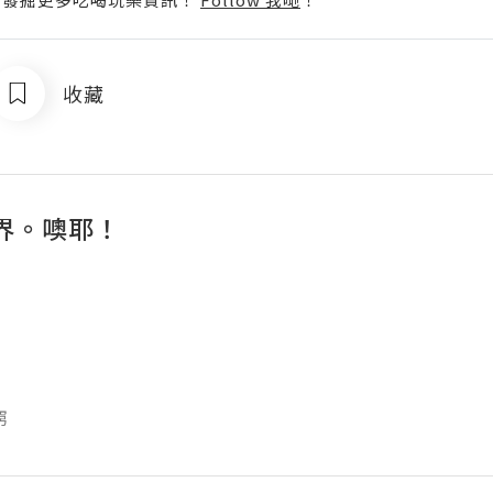
收藏
界。噢耶！
窮