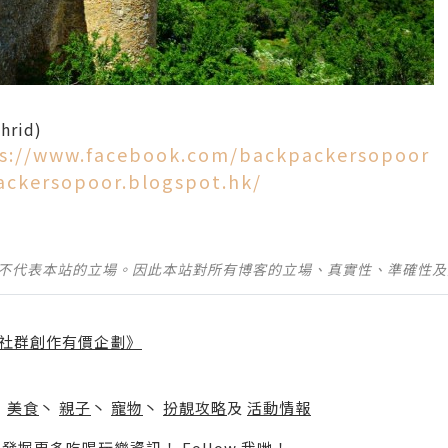
hrid)
s://www.facebook.com/backpackersopoor
ackersopoor.blogspot.hk/
並不代表本站的立場。因此本站對所有博客的立場、真實性、準確性
社群創作有價企劃》
】
丶
美食
丶
親子
丶
寵物
丶
扮靚攻略
及
活動情報
p啦！發掘更多吃喝玩樂資訊！
Follow 我哋
！