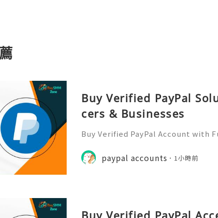
薦
Buy Verified PayPal Sol
cers & Businesses
Buy Verified PayPal Account with 
Use Contact Info 📞 WhatsApp: +1 (
m: @BuySmmZone ✅ Skype: BuySm
paypal accounts
1小時前
Buy Verified PayPal Acc