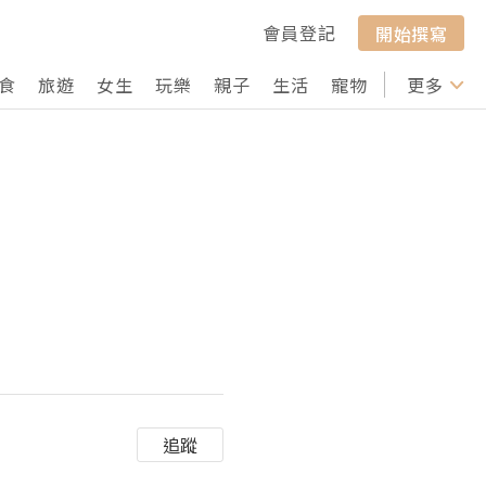
會員登記
開始撰寫
食
旅遊
女生
玩樂
親子
生活
寵物
行山
更多
打卡
追蹤