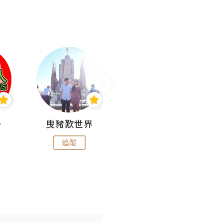
nius
曳豬歎世界
Koalascities (^O^)! @ UTravel
追蹤
追蹤