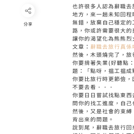
也許很多人認為辭職去
地方，來一趟未知回程
無錯，放棄自己穩定的
分享
路，你或許需要很大的
讓你的渴望化為熊熊烈
文章：
辭職去旅行真係
然後，木頭燒完了，旅
你要揹著失業(好聽點
題：「點呀，揾工揾成
你要比旅行時更節儉，
不要去看．．．
你要日日嘗試找點東西
問你的找工進度，自己
然後，又是社會的束縛
背出來的問題。
說到尾，辭職去旅行回