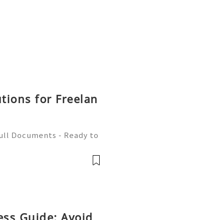
utions for Freelan
Full Documents - Ready to
580) 771-7982 ✈️ Telegra
mZone 📧 Email:
ess Guide: Avoid