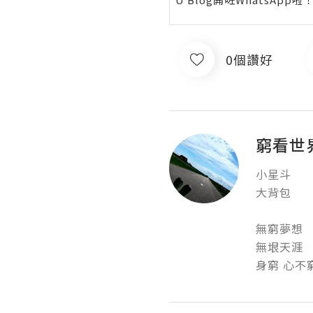
0個讚好
窮看世
小星斗

大背包

無窮夢想

無垠天涯

身窮 心不