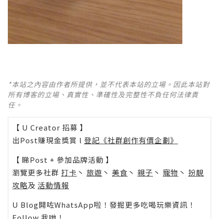
*本站之內容由作者所提供，並不代表本站的立場。因此本站對
所有博客的立場、真實性、準確性及完整性不負任何法律責
任。
【 U Creator 招募 】
出Post賺現金獎賞 l
登記《社群創作有價企劃》
【 睇Post + 參加品牌活動 】
瀏覽更多社群
打卡
丶
旅遊
丶
美食
丶
親子
丶
寵物
丶
扮靚
攻略
及
活動情報
U Blog開咗WhatsApp啦！發掘更多吃喝玩樂資訊！
Follow 我哋
！