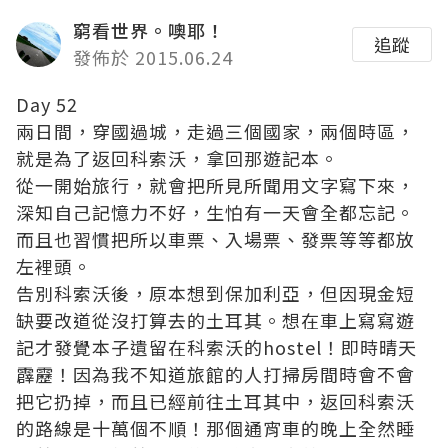
窮看世界。噢耶！
追蹤
發佈於 2015.06.24
Day 52
兩日間，穿國過城，走過三個國家，兩個時區，
就是為了返回科索沃，拿回那遊記本。
從一開始旅行，就會把所見所聞用文字寫下來，
深知自己記憶力不好，生怕有一天會全都忘記。
而且也習慣把所以車票、入場票、發票等等都放
左裡頭。
告別科索沃後，原本想到保加利亞，但因現金短
缺要改道從沒打算去的土耳其。想在車上寫寫遊
記才發覺本子遺留在科索沃的hostel！即時晴天
霹靂！因為我不知道旅館的人打掃房間時會不會
把它扔掉，而且已經前往土耳其中，返回科索沃
的路線是十萬個不順！那個通宵車的晚上全然睡