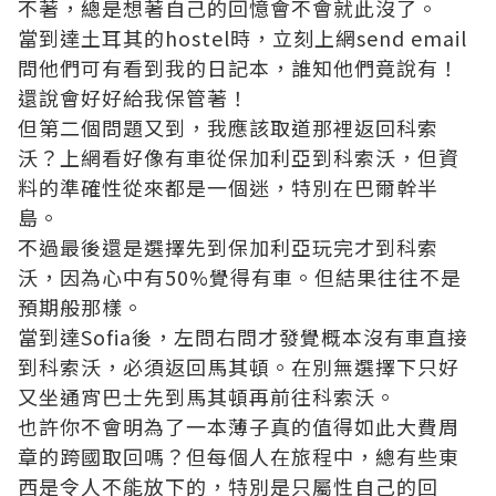
不著，總是想著自己的回憶會不會就此沒了。
當到達土耳其的hostel時，立刻上網send email
問他們可有看到我的日記本，誰知他們竟說有！
還說會好好給我保管著！
但第二個問題又到，我應該取道那裡返回科索
沃？上網看好像有車從保加利亞到科索沃，但資
料的準確性從來都是一個迷，特別在巴爾幹半
島。
不過最後還是選擇先到保加利亞玩完才到科索
沃，因為心中有50%覺得有車。但結果往往不是
預期般那樣。
當到達Sofia後，左問右問才發覺概本沒有車直接
到科索沃，必須返回馬其頓。在別無選擇下只好
又坐通宵巴士先到馬其頓再前往科索沃。
也許你不會明為了一本薄子真的值得如此大費周
章的跨國取回嗎？但每個人在旅程中，總有些東
西是令人不能放下的，特別是只屬性自己的回