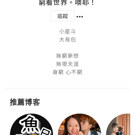
窮看世界。噢耶！
追蹤
小星斗

大背包

無窮夢想

無垠天涯

身窮 心不窮
推薦博客