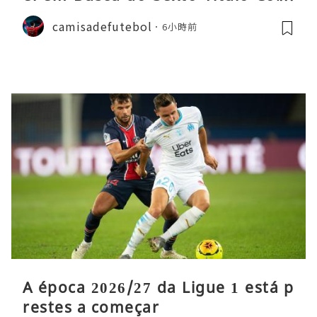
ecutivo da Liga
camisadefutebol
6小時前
A época 2026/27 da Ligue 1 está p
restes a começar