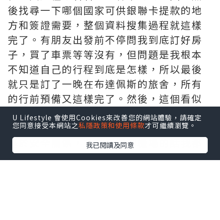
後找尋一下哪個國家可供銀聯卡提款的地
方和簽證需要，整個資料搜集過程就這樣
完了。有朋友出發前不停問我到底訂好房
子，買了車票等等沒有，但問題是我根本
不知道自己的行程到底是怎樣，所以最後
就只是訂了一晚在布達佩斯的旅舍，所有
的行前預備又這樣完了。然後，這個看似
馬虎之極的窮遊之旅就發生在眼前，晚上
U Lifestyle 會使用Cookies來改善您的網站體驗，請確定
您同意接受本網站之
私隱政策和使用條款
才可繼續瀏覽。
八時多左右，終於踏足布達佩斯機場。
基於安全關係，多數夜機到機場的話我都
我已閱讀及同意
會選擇在機場睡而不找車出市區，況且佑
大的機場到處都可成為我的「高床與暖
枕」，先到洗手間梳洗，就隨便找個長坐
椅睡吧！可恨的是這個機場凍得要命，我
將最厚的外衣披上身仍不斷打冷震。