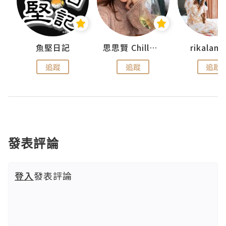
urnal
魚堅日記
思思賢 ChillMyBabe
rikala
追蹤
追蹤
追蹤
發表評論
登入
發表評論