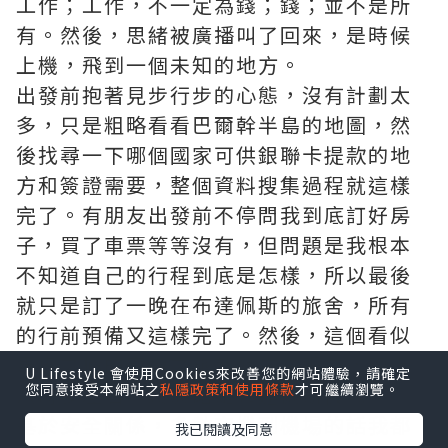
工作；工作，不一定為錢；錢；並不是所
有。然後，思緒被廣播叫了回來，是時候
上機，飛到一個未知的地方。
出發前抱著見步行步的心態，沒有計劃太
多，只是粗略看看巴爾幹半島的地圖，然
後找尋一下哪個國家可供銀聯卡提款的地
方和簽證需要，整個資料搜集過程就這樣
完了。有朋友出發前不停問我到底訂好房
子，買了車票等等沒有，但問題是我根本
不知道自己的行程到底是怎樣，所以最後
就只是訂了一晚在布達佩斯的旅舍，所有
的行前預備又這樣完了。然後，這個看似
馬虎之極的窮遊之旅就發生在眼前，晚上
U Lifestyle 會使用Cookies來改善您的網站體驗，請確定
您同意接受本網站之
私隱政策和使用條款
才可繼續瀏覽。
八時多左右，終於踏足布達佩斯機場。
基於安全關係，多數夜機到機場的話我都
我已閱讀及同意