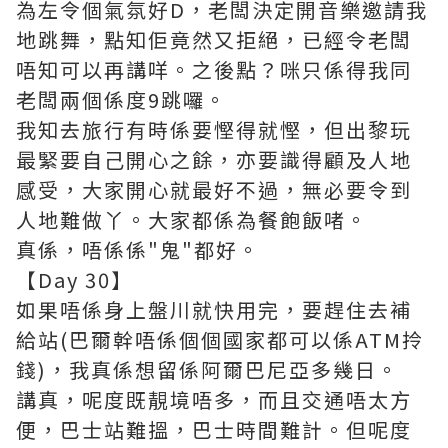
為左令個氣氛好D，老闆決定開音樂邀請我
地跳舞，點知佢竟然又拒絕，已經令老闆
唔知可以再講咩。之後點？咪只係得我同
老闆兩個係度9跳囉。
我知去旅行有時係要慳得就慳，但出黎玩
最緊要自己開心之餘，亦要識得顧及人地
感受，大家開心就最好不過，無必要令到
人地難做丫。大家都係為餐飽飯啫。
真係，唔係係"鬼"都好。
【Day 30】
如果唔係身上盤川就快用完，要趕住去補
給站(巴爾幹唔係個個國家都可以係ATM拎
錢)，我真係想留係阿爾巴尼亞多幾日。
講真，呢度既靚境唔多，而且交通唔太方
便，巴士站難搵，巴士時間難計。但呢度