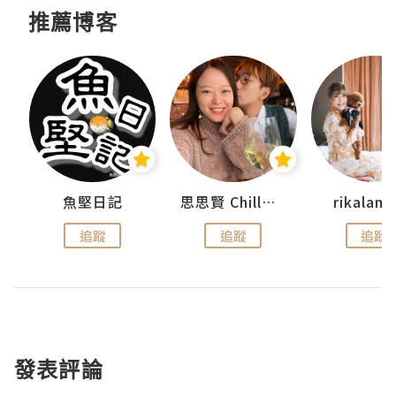
推薦博客
urnal
魚堅日記
思思賢 ChillMyBabe
rikala
追蹤
追蹤
追蹤
發表評論