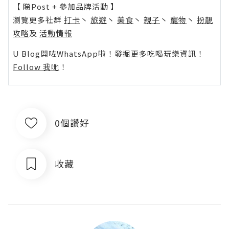
【 睇Post + 參加品牌活動 】
瀏覽更多社群
打卡
丶
旅遊
丶
美食
丶
親子
丶
寵物
丶
扮靚
攻略
及
活動情報
U Blog開咗WhatsApp啦！發掘更多吃喝玩樂資訊！
Follow 我哋
！
0個讚好
收藏