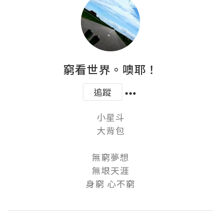
窮看世界。噢耶！
追蹤
小星斗

大背包

無窮夢想

無垠天涯

身窮 心不窮