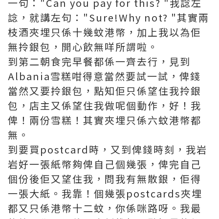
一句："Can you pay for this? "我諗左
諗，就講左句："Sure!Why not? "其實兩
枝酒夾埋只係十幾蚊港幣，加上我以為佢
無拎銀包，開心飲無咩所謂啦。
到第二朝食完早餐都係一齊去行，見到
Albania雪糕咁得意當然要試一試，俾錢
當然又要拎銀包，點知佢只係望住我拎銀
包，店主又係望住我做呢個動作，好！我
俾！兩份雪糕！其實夾埋只係六蚊港幣都
無。
到要買postcard時，又到俾錢時刻，我岩
岩好一張紙幣夠俾自己個幾張，俾完自己
個份後佢又望住我，問我有無散銀，佢得
一張大紙。我靠！個幾張postcards夾埋
都又只係港幣十二蚊，你係咪路呀。我最