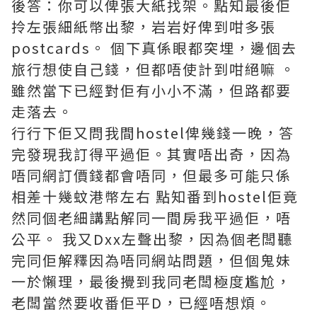
後答：你可以俾張大紙找架。點知最後佢
拎左張細紙幣出黎，岩岩好俾到咁多張
postcards。 個下真係眼都突埋，邊個去
旅行想使自己錢，但都唔使計到咁絕嘛 。
雖然當下已經對佢有小小不滿，但路都要
走落去。
行行下佢又問我間hostel俾幾錢一晚，答
完發現我訂得平過佢。其實唔出奇，因為
唔同網訂價錢都會唔同，但最多可能只係
相差十幾蚊港幣左右 點知番到hostel佢竟
然同個老細講點解同一間房我平過佢，唔
公平。 我又Dxx左聲出黎，因為個老闆聽
完同佢解釋因為唔同網站問題，但個鬼妹
一於懶理，最後攪到我同老闆極度尷尬，
老闆當然要收番佢平D，已經唔想煩。