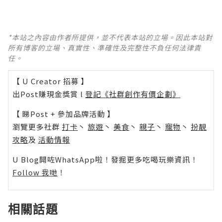
*本站之內容由作者所提供，並不代表本站的立場。因此本站對
所有博客的立場、真實性、準確性及完整性不負任何法律責
任。
【 U Creator 招募 】
出Post賺現金獎賞 l
登記《社群創作有價企劃》
【 睇Post + 參加品牌活動 】
瀏覽更多社群
打卡
丶
旅遊
丶
美食
丶
親子
丶
寵物
丶
扮靚
攻略
及
活動情報
U Blog開咗WhatsApp啦！發掘更多吃喝玩樂資訊！
Follow 我哋
！
相關話題