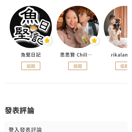
urnal
魚堅日記
思思賢 ChillMyBabe
rikala
追蹤
追蹤
追蹤
發表評論
登入
發表評論