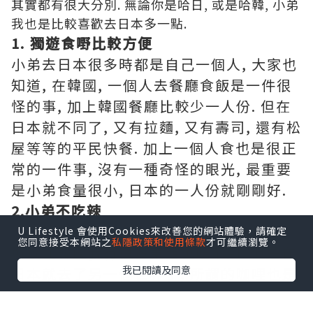
其實都有很大分別. 無論你是哈日, 或是哈韓, 小弟
我也是比較喜歡去日本多一點.
1. 獨遊食嘢比較方便
小弟去日本很多時都是自己一個人, 大家也
知道, 在韓國, 一個人去餐廳食飯是一件很
怪的事, 加上韓國餐廳比較少一人份. 但在
日本就不同了, 又有拉麵, 又有壽司, 還有松
屋等等的平民快餐. 加上一個人食也是很正
常的一件事, 沒有一種奇怪的眼光, 最重要
是小弟食量很小, 日本的一人份就剛剛好.
2.小弟不吃辣
小弟不能吃很辣, 少少的辣已是我的極限,
U Lifestyle 會使用Cookies來改善您的網站體驗，請確定
您同意接受本網站之
私隱政策和使用條款
才可繼續瀏覽。
所以在韓國我有很多東西也吃不到. 但是在
我已閱讀及同意
日本就去了另一個世界了, 所謂的咖哩也是
甜甜的, 就算真的是辣, 也是小弟接受到的