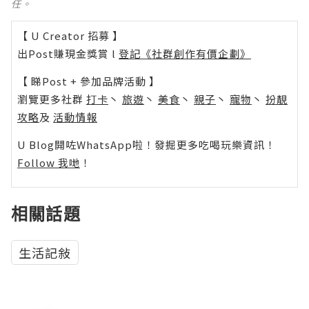
任。
【 U Creator 招募 】
出Post賺現金獎賞 l
登記《社群創作有價企劃》
【 睇Post + 參加品牌活動 】
瀏覽更多社群
打卡
丶
旅遊
丶
美食
丶
親子
丶
寵物
丶
扮靚
攻略
及
活動情報
U Blog開咗WhatsApp啦！發掘更多吃喝玩樂資訊！
Follow 我哋
！
相關話題
生活記敍