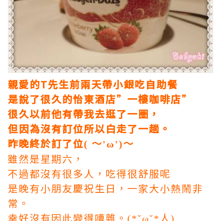
親愛的T先生前兩天帶小銀吃自助餐
是說了很久的怡東酒店”一樓咖啡店”
很久以前他有帶我去逛了一圈，
但因為沒有訂位所以白走了一趟。
昨晚終於訂了位
( ～'ω')～
雖然是星期六，
不過都沒有很多人，吃得很舒服呢
是晚有小朋友慶祝生日，一家大小熱鬧非
常。
幸好沒有因此變得嘈雜。
(*ˇωˇ*人)