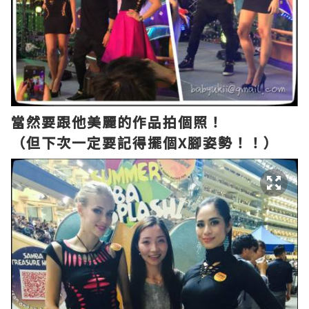
當然要跟他美麗的作品拍個照！
（但下次一定要記得擺個X腳姿勢！！）