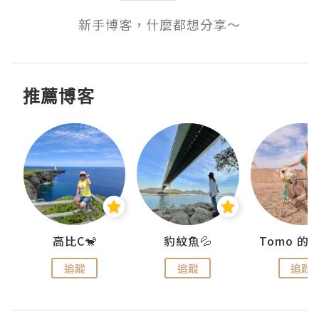
新手博客，什麼都想分享～
推薦博客
)
高比C🐒
豹紋魚💦
追蹤
追蹤
追蹤