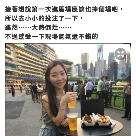
接著想說第一次進馬場應該也捧個場吧，
所以去小小的投注了一下，
雖然⋯⋯
大熱倒灶
⋯⋯
不過感受一下現場氣氛還不錯的