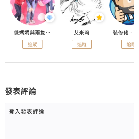
點滴
儍媽媽與兩隻小魔怪之家
艾米莉
追蹤
追蹤
追蹤
發表評論
登入
發表評論