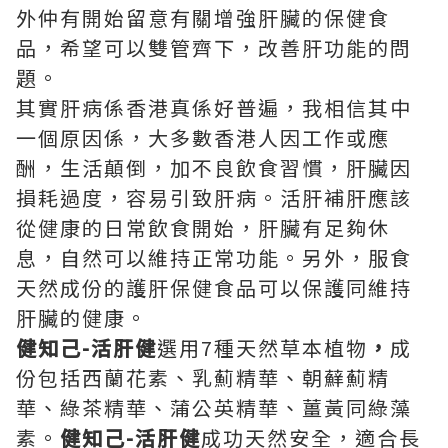
外仲有開始留意有關增強肝臟的保健食
品，希望可以雙管齊下，改善肝功能的問
題。
其實肝病係香港真係好普遍，我相信其中
一個原因係，大多數香港人因工作或應
酬，生活顛倒，加不良飲食習慣，肝臟因
損耗過度，容易引致肝病。活肝補肝應該
從健康的日常飲食開始，肝臟有足夠休
息，自然可以維持正常功能。另外，服食
天然成份的護肝保健食品可以保護同維持
肝臟的健康。
健知己-活肝健
選用7種天然草本植物
，
成
份包括西蘭花素、乳薊精華、朝蘚薊精
華、綠茶精華、蒲公英精華、薑黃同綠藻
素。
健知己-活肝健
成功天然安全，適合長