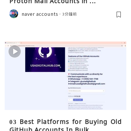
Proton Mail Accounts in ...
naver accounts
3分鐘前
03 Best Platforms for Buying Old
GitHub Accounts In Bulk