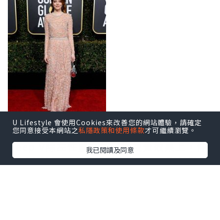
U Lifestyle 會使用Cookies來改善您的網站體驗，請確定
2)Deep V
您同意接受本網站之
私隱政策和使用條款
才可繼續瀏覽。
Deep V除左性感之外，從視覺效果上，仲
我已閱讀及同意
可以令臉型同身型望落去瘦一D，對於敢於
嘗試同有天賦本錢的女士，絕對係一個好
的選擇。