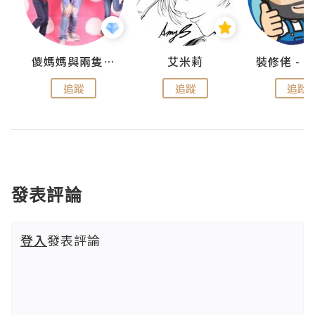
點滴
儍媽媽與兩隻小魔怪之家
艾米莉
追蹤
追蹤
追蹤
發表評論
登入
發表評論