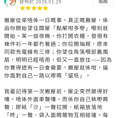
追蹤
發佈於 2026.01.29
搬屋從來唔係一日嘅事。真正嘅搬屋，係
由你開始望住間屋「點解咁多嘢」嗰刻就
開始。某一個夜晚，你打開衣櫃，發現有
幾件衫一年都冇著過；你拉開抽屜，原來
同款充電線有三條；你望住角落嗰部舊風
扇，明明已經唔用，但又一直放住——因為
你覺得總有一日會需要。搬屋就係咁，逼
你面對自己一路以嚟嘅「留低」。
我最記得第一次搬屋前，屋企突然變得好
嘈。唔係外面車聲嘈，而係你自己執嘢嘅
聲：膠紙「沙」一聲拉開、紙箱放落地
「咚」一聲、袋入面嘅雜物互相碰撞。每