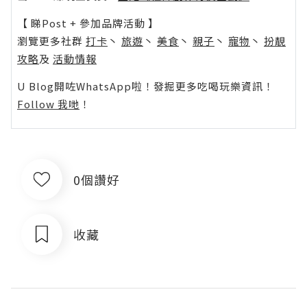
【 睇Post + 參加品牌活動 】
瀏覽更多社群
打卡
丶
旅遊
丶
美食
丶
親子
丶
寵物
丶
扮靚
攻略
及
活動情報
U Blog開咗WhatsApp啦！發掘更多吃喝玩樂資訊！
Follow 我哋
！
0個讚好
收藏