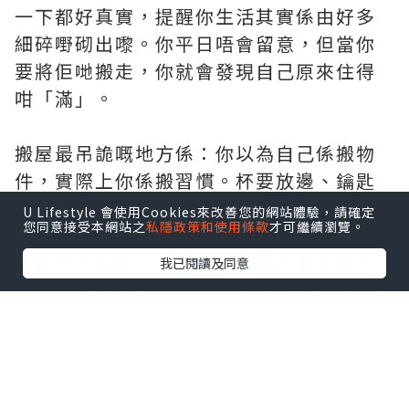
一下都好真實，提醒你生活其實係由好多
細碎嘢砌出嚟。你平日唔會留意，但當你
要將佢哋搬走，你就會發現自己原來住得
咁「滿」。
搬屋最吊詭嘅地方係：你以為自己係搬物
件，實際上你係搬習慣。杯要放邊、鑰匙
放邊、牙膏同洗面奶放邊；你每日行過屋
U Lifestyle 會使用Cookies來改善您的網站體驗，請確定
您同意接受本網站之
私隱政策和使用條款
才可繼續瀏覽。
企邊一條路線最順，夜晚熄燈前會做邊幾
個動作。當你去到新屋，啲動作會突然失
我已閱讀及同意
靈——你會下意識伸手想搵開關，但佢唔喺
嗰度；你會想搵剪刀，但唔知塞咗邊個
箱。嗰幾日，人會特別易燥，因為生活嘅
節奏未重新對上。