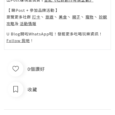
【 睇Post + 參加品牌活動 】
瀏覽更多社群
打卡
丶
旅遊
丶
美食
丶
親子
丶
寵物
丶
扮靚
攻略
及
活動情報
U Blog開咗WhatsApp啦！發掘更多吃喝玩樂資訊！
Follow 我哋
！
0個讚好
收藏