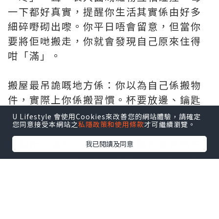
一下都好真實，提醒你生活其實係由好多
細碎嘢砌出嚟。你平日唔會留意，但當你
要將佢哋搬走，你就會發現自己原來住得
咁「滿」。
搬屋最吊詭嘅地方係：你以為自己係搬物
件，實際上你係搬習慣。杯要放邊、鑰匙
放邊、牙膏同洗面奶放邊；你每日行過屋
U Lifestyle 會使用Cookies來改善您的網站體驗，請確定
您同意接受本網站之
私隱政策和使用條款
才可繼續瀏覽。
企邊一條路線最順，夜晚熄燈前會做邊幾
個動作。當你去到新屋，啲動作會突然失
我已閱讀及同意
靈——你會下意識伸手想搵開關，但佢唔喺
嗰度；你會想搵剪刀，但唔知塞咗邊個
箱。嗰幾日，人會特別易燥，因為生活嘅
節奏未重新對上。