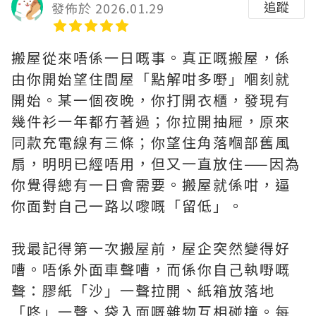
追蹤
發佈於 2026.01.29
搬屋從來唔係一日嘅事。真正嘅搬屋，係
由你開始望住間屋「點解咁多嘢」嗰刻就
開始。某一個夜晚，你打開衣櫃，發現有
幾件衫一年都冇著過；你拉開抽屜，原來
同款充電線有三條；你望住角落嗰部舊風
扇，明明已經唔用，但又一直放住——因為
你覺得總有一日會需要。搬屋就係咁，逼
你面對自己一路以嚟嘅「留低」。
我最記得第一次搬屋前，屋企突然變得好
嘈。唔係外面車聲嘈，而係你自己執嘢嘅
聲：膠紙「沙」一聲拉開、紙箱放落地
「咚」一聲、袋入面嘅雜物互相碰撞。每