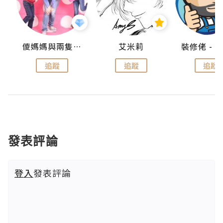
點滴
儍媽媽與兩隻小魔怪之家
艾米莉
追蹤
追蹤
追蹤
發表評論
登入
發表評論